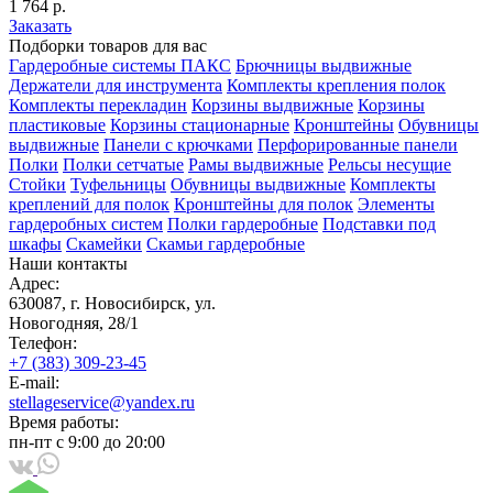
1 764 р.
Заказать
Подборки товаров для вас
Гардеробные системы ПАКС
Брючницы выдвижные
Держатели для инструмента
Комплекты крепления полок
Комплекты перекладин
Корзины выдвижные
Корзины
пластиковые
Корзины стационарные
Кронштейны
Обувницы
выдвижные
Панели с крючками
Перфорированные панели
Полки
Полки сетчатые
Рамы выдвижные
Рельсы несущие
Стойки
Туфельницы
Обувницы выдвижные
Комплекты
креплений для полок
Кронштейны для полок
Элементы
гардеробных систем
Полки гардеробные
Подставки под
шкафы
Скамейки
Скамьи гардеробные
Наши контакты
Адрес:
630087, г. Новосибирск, ул.
Новогодняя, 28/1
Телефон:
+7 (383) 309-23-45
E-mail:
stellageservice@yandex.ru
Время работы:
пн-пт с 9:00 до 20:00