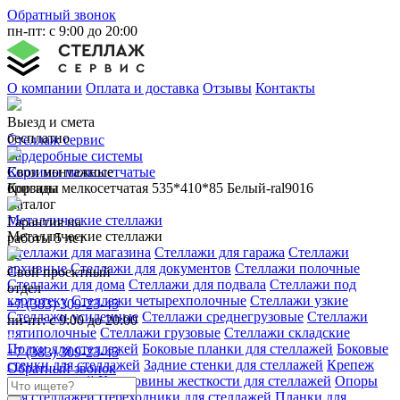
Обратный звонок
пн-пт: с 9:00 до 20:00
О компании
Оплата и доставка
Отзывы
Контакты
Выезд и смета
бесплатно
Стеллаж сервис
Гардеробные системы
Свои монтажные
Корзины мелкосетчатые
бригады
Корзина мелкосетчатая 535*410*85 Белый-ral9016
Каталог
Металлические стеллажи
Гарантия на
Металлические стеллажи
работы 5 лет
Стеллажи для магазина
Стеллажи для гаража
Стеллажи
архивные
Стеллажи для документов
Стеллажи полочные
Свой проектный
Стеллажи для дома
Стеллажи для подвала
Стеллажи под
отдел
картотеку
Стеллажи четырехполочные
Стеллажи узкие
+7 (383) 309-23-45
Стеллажи усиленные
Стеллажи среднегрузовые
Стеллажи
пн-пт: с 9:00 до 20:00
пятиполочные
Стеллажи грузовые
Стеллажи складские
Полки для стеллажей
Боковые планки для стеллажей
Боковые
+7 (383) 309-23-45
стенки для стеллажей
Задние стенки для стеллажей
Крепеж
Обратный звонок
для стеллажей
Крестовины жесткости для стеллажей
Опоры
для стеллажей
Переходники для стеллажей
Планки для