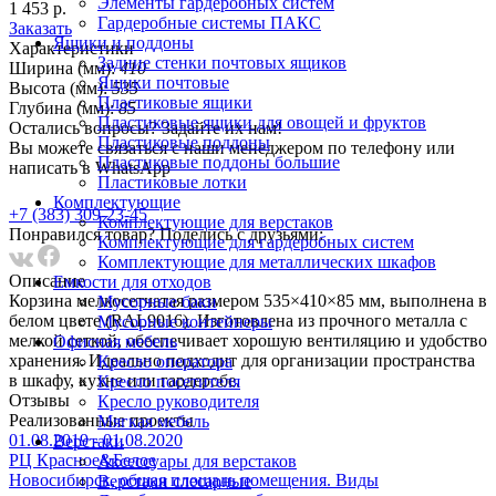
Элементы гардеробных систем
1 453 р.
Гардеробные системы ПАКС
Заказать
Ящики и поддоны
Характеристики
Задние стенки почтовых ящиков
Ширина (мм):
410
Ящики почтовые
Высота (мм):
535
Пластиковые ящики
Глубина (мм):
85
Пластиковые ящики для овощей и фруктов
Остались вопросы? Задайте их нам!
Пластиковые поддоны
Вы можете связаться с наши менеджером по телефону или
Пластиковые поддоны большие
написать в WhatsApp
Пластиковые лотки
Комплектующие
+7 (383) 309-23-45
Комплектующие для верстаков
Понравился товар? Поделись с друзьями:
Комплектующие для гардеробных систем
Комплектующие для металлических шкафов
Описание
Емкости для отходов
Корзина мелкосетчатая размером 535×410×85 мм, выполнена в
Мусорные баки
белом цвете (RAL9016). Изготовлена из прочного металла с
Мусорные контейнеры
мелкой сеткой, обеспечивает хорошую вентиляцию и удобство
Офисная мебель
хранения. Идеально подходит для организации пространства
Кресло оператора
в шкафу, кухне или гардеробе.
Кресло посетителя
Отзывы
Кресло руководителя
Реализованныe проекты
Мягкая мебель
01.08.2019 - 01.08.2020
Верстаки
РЦ Красное&Белое
Аксессуары для верстаков
Новосибирск, общая площадь помещения. Виды
Верстаки слесарные