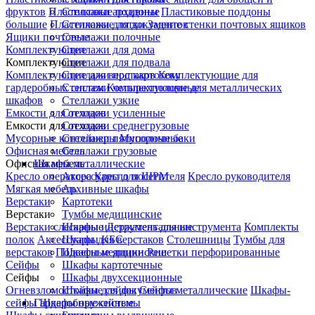
фруктов
Пластиковые поддоны
Стеллажи архивные
Пластиковые поддоны
большие
Пластиковые лотки
Стеллажи для документов
Задние стенки почтовых ящиков
Ящики почтовые
Стеллажи полочные
Комплектующие
Стеллажи для дома
Комплектующие
Стеллажи для подвала
Комплектующие для верстаков
Стеллажи под картотеку
Комплектующие для
гардеробных систем
Стеллажи четырехполочные
Комплектующие для металлических
шкафов
Стеллажи узкие
Емкости для отходов
Стеллажи усиленные
Емкости для отходов
Стеллажи среднегрузовые
Мусорные контейнеры
Стеллажи пятиполочные
Мусорные баки
Офисная мебель
Стеллажи грузовые
Офисная мебель
Шкафы металлические
Кресло оператора
Аксессуары для ШРМ
Кресло посетителя
Кресло руководителя
Мягкая мебель
Архивные шкафы
Верстаки
Картотеки
Верстаки
Тумбы медицинские
Верстаки слесарные
Шкафы инструментальные
Держатель для инструмента
Комплекты
полок
Аксессуары для верстаков
Шкафы КБС
Столешницы
Тумбы для
верстаков
Подвесные ящики
Шкафы медицинские
Решетки перфорированные
Сейфы
Шкафы картотечные
Сейфы
Шкафы двухсекционные
Огневзломостойкие сейфы
Шкафы для документов
Сейфы металлические
Шкафы-
сейфы
Гардеробные системы
Шкафы оружейные