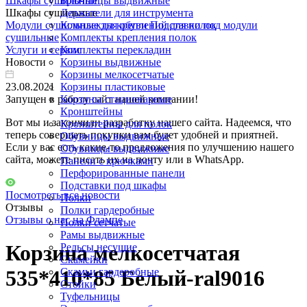
Шкафы сушильные
Брючницы выдвижные
Шкафы сушильные
Держатели для инструмента
Модули сушильные для обуви
Комплекты креплений для полок
Подставки под модули
сушильные
Комплекты крепления полок
Услуги и сервис
Комплекты перекладин
Новости
Корзины выдвижные
Корзины мелкосетчатые
23.08.2021
Корзины пластиковые
Запущен в работу сайт нашей компании!
Корзины стационарные
Кронштейны
Вот мы и закончили разработку нашего сайта. Надеемся, что
Кронштейны для полок
теперь совершать покупки вам будет удобней и приятней.
Обувницы выдвижные
Если у вас есть какие-то предложения по улучшению нашего
Обувницы выдвижные
сайта, можете писать их на почту или в WhatsApp.
Панели с крючками
Перфорированные панели
Подставки под шкафы
Посмотреть все новости
Полки
Отзывы
Полки гардеробные
Отзывы о нас на Флампе
Полки сетчатые
Рамы выдвижные
Корзина мелкосетчатая
Рельсы несущие
Скамейки
Скамьи гардеробные
535*410*85 Белый-ral9016
Стойки
Туфельницы