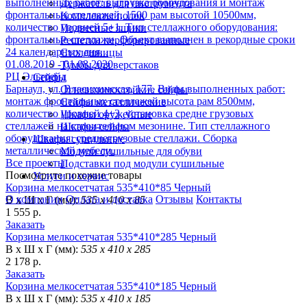
выполненных работ: выгрузка оборудования и монтаж
Держатель для инструмента
фронтальных стеллажей, 1500 рам высотой 10500мм,
Комплекты полок
количество уровней 5+1. Тип стеллажного оборудования:
Подвесные ящики
фронтальные стеллажи. Объект выполнен в рекордные сроки
Решетки перфорированные
24 календарных дня. .
Столешницы
01.08.2019 - 01.08.2020
Тумбы для верстаков
РЦ Эльтрейд
Сейфы
Барнаул, ул. Власихинская, 177. Виды выполненных работ:
Огневзломостойкие сейфы
монтаж фронтальных стеллажей высота рам 8500мм,
Сейфы металлические
количество уровней 4+3, установка средне грузовых
Шкафы оружейные
стеллажей на строительном мезонине. Тип стеллажного
Шкафы-сейфы
оборудования: среднегрузовые стеллажи. Сборка
Шкафы сушильные
металлической мебели.
Модули сушильные для обуви
Все проекты
Подставки под модули сушильные
Посмотрите похожие товары
Услуги и сервис
Корзина мелкосетчатая 535*410*85 Черный
О компании
Оплата и доставка
Отзывы
Контакты
В х Ш х Г (мм):
535 х 410 х 85
1 555 р.
Заказать
Корзина мелкосетчатая 535*410*285 Черный
В х Ш х Г (мм):
535 х 410 х 285
2 178 р.
Заказать
Корзина мелкосетчатая 535*410*185 Черный
В х Ш х Г (мм):
535 х 410 х 185