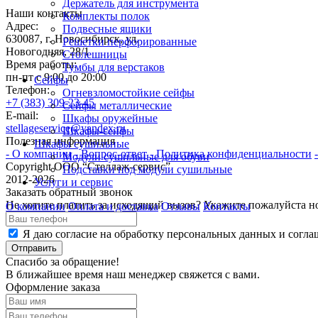
Держатель для инструмента
Наши контакты
Комплекты полок
Адрес:
Подвесные ящики
630087, г. Новосибирск, ул.
Решетки перфорированные
Новогодняя, 28/1
Столешницы
Время работы:
Тумбы для верстаков
пн-пт с 9:00 до 20:00
Сейфы
Телефон:
Огневзломостойкие сейфы
+7 (383) 309-23-45
Сейфы металлические
E-mail:
Шкафы оружейные
stellageservice@yandex.ru
Шкафы-сейфы
Полезная информация
Шкафы сушильные
- О компании
- Вопрос-ответ
- Политика конфиденциальности
Модули сушильные для обуви
Copyright ООО “Стeллаж-сервис”
Подставки под модули сушильные
2012-2026
Услуги и сервис
Заказать обратный звонок
Не хотите платить за исходящий вызов? Укажите пожалуйста н
О компании
Оплата и доставка
Отзывы
Контакты
Я даю согласие на обработку персональных данных и согла
Отправить
Спасибо за обращение!
В ближайшее время наш менеджер свяжется с вами.
Оформление заказа