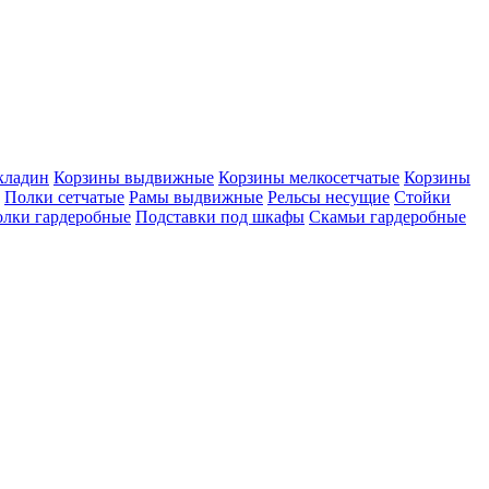
кладин
Корзины выдвижные
Корзины мелкосетчатые
Корзины
Полки сетчатые
Рамы выдвижные
Рельсы несущие
Стойки
лки гардеробные
Подставки под шкафы
Скамьи гардеробные