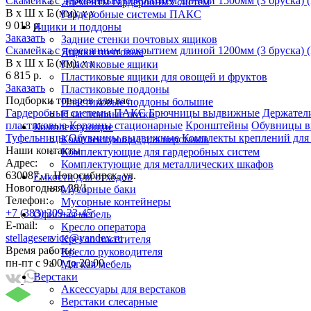
Скамейка с деревянным покрытием длиной 1500мм (3 бруска) 
Элементы гардеробных систем
В х Ш х Г (мм):
х х
Гардеробные системы ПАКС
9 018 р.
Ящики и поддоны
Заказать
Задние стенки почтовых ящиков
Скамейка с деревянным покрытием длиной 1200мм (3 бруска) 
Ящики почтовые
В х Ш х Г (мм):
х х
Пластиковые ящики
6 815 р.
Пластиковые ящики для овощей и фруктов
Заказать
Пластиковые поддоны
Подборки товаров для вас
Пластиковые поддоны большие
Гардеробные системы ПАКС
Брючницы выдвижные
Держатели
Пластиковые лотки
пластиковые
Корзины стационарные
Кронштейны
Обувницы 
Комплектующие
Туфельницы
Обувницы выдвижные
Комплекты креплений для
Комплектующие для верстаков
Наши контакты
Комплектующие для гардеробных систем
Адрес:
Комплектующие для металлических шкафов
630087, г. Новосибирск, ул.
Емкости для отходов
Новогодняя, 28/1
Мусорные баки
Телефон:
Мусорные контейнеры
+7 (383) 309-23-45
Офисная мебель
E-mail:
Кресло оператора
stellageservice@yandex.ru
Кресло посетителя
Время работы:
Кресло руководителя
пн-пт с 9:00 до 20:00
Мягкая мебель
Верстаки
Аксессуары для верстаков
Верстаки слесарные