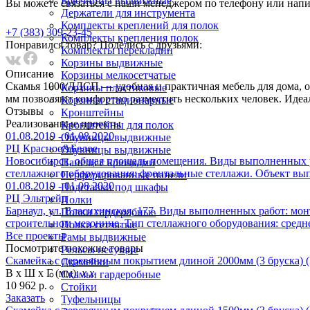
Брючницы выдвижные
Вы можете связаться с наши менеджером по телефону или напи
Держатели для инструмента
Комплекты креплений для полок
+7 (383) 309-23-45
Комплекты крепления полок
Понравился товар? Поделись с друзьями:
Комплекты перекладин
Корзины выдвижные
Описание
Корзины мелкосетчатые
Скамья 1000/ЛДСП — удобная и практичная мебель для дома, оф
Корзины пластиковые
мм позволяют комфортно разместить нескольких человек. Идеа
Корзины стационарные
Отзывы
Кронштейны
Реализованныe проекты
Кронштейны для полок
01.08.2019 - 01.08.2020
Обувницы выдвижные
РЦ Красное&Белое
Обувницы выдвижные
Новосибирск, общая площадь помещения. Виды выполненных ра
Панели с крючками
стеллажного оборудования: фронтальные стеллажи. Объект вып
Перфорированные панели
01.08.2019 - 01.08.2020
Подставки под шкафы
РЦ Эльтрейд
Полки
Барнаул, ул. Власихинская, 177. Виды выполненных работ: мон
Полки гардеробные
строительном мезонине. Тип стеллажного оборудования: средн
Полки сетчатые
Все проекты
Рамы выдвижные
Посмотрите похожие товары
Рельсы несущие
Скамейка с деревянным покрытием длиной 2000мм (3 бруска) 
Скамейки
В х Ш х Г (мм):
х х
Скамьи гардеробные
10 962 р.
Стойки
Заказать
Туфельницы