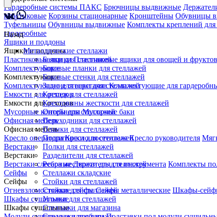
Гардеробные системы ПАКС
Брючницы выдвижные
Держатели
пластиковые
Корзины стационарные
Кронштейны
Обувницы 
Туфельницы
Обувницы выдвижные
Комплекты креплений для
гардеробные
Назад
Ящики и поддоны
Ящики и поддоны
Металлические стеллажи
Пластиковые ящики
Балки для стеллажей
Пластиковые ящики для овощей и фрукто
Комплектующие
Боковые планки для стеллажей
Комплектующие
Боковые стенки для стеллажей
Комплектующие для верстаков
Задние стенки для стеллажей
Комплектующие для гардеробны
Емкости для отходов
Крепеж для стеллажей
Емкости для отходов
Крестовины жесткости для стеллажей
Мусорные контейнеры
Опоры для стеллажей
Мусорные баки
Офисная мебель
Переходники для стеллажей
Офисная мебель
Планки для стеллажей
Кресло оператора
Подпятники для стеллажей
Кресло посетителя
Кресло руководителя
Мяг
Верстаки
Полки для стеллажей
Верстаки
Разделители для стеллажей
Верстаки слесарные
Ребра жесткости для стеллажей
Держатель для инструмента
Комплекты по
Сейфы
Стеллажи складские
Сейфы
Стойки для стеллажей
Огневзломостойкие сейфы
Стяжки для стеллажей
Сейфы металлические
Шкафы-сейф
Шкафы сушильные
Уголки для стеллажей
Шкафы сушильные
Стеллажи для магазина
Модули сушильные для обуви
Стеллажи для гаража
Подставки под модули сушильн