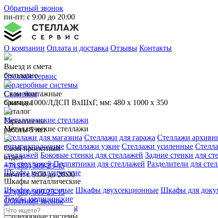
Обратный звонок
пн-пт: с 9:00 до 20:00
О компании
Оплата и доставка
Отзывы
Контакты
Выезд и смета
бесплатно
Стеллаж сервис
Гардеробные системы
Свои монтажные
Скамейки
бригады
Скамья 1000/ЛДСП ВхШхГ, мм: 480 х 1000 х 350
Каталог
Металлические стеллажи
Гарантия на
Металлические стеллажи
работы 5 лет
Стеллажи для магазина
Стеллажи для гаража
Стеллажи архивн
четырехполочные
Стеллажи узкие
Стеллажи усиленные
Стелл
Свой проектный
стеллажей
Боковые стенки для стеллажей
Задние стенки для ст
отдел
для стеллажей
Подпятники для стеллажей
Разделители для сте
+7 (383) 309-23-45
Шкафы металлические
пн-пт: с 9:00 до 20:00
Шкафы металлические
Шкафы картотечные
Шкафы двухсекционные
Шкафы для доку
+7 (383) 309-23-45
Тумбы медицинские
Обратный звонок
Гардеробные системы
Гардеробные системы