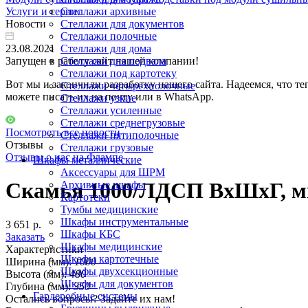
Услуги и сервис
Стеллажи архивные
Новости
Стеллажи для документов
Стеллажи полочные
23.08.2021
Стеллажи для дома
Запущен в работу сайт нашей компании!
Стеллажи для подвала
Стеллажи под картотеку
Вот мы и закончили разработку нашего сайта. Надеемся, что те
Стеллажи четырехполочные
можете писать их на почту или в WhatsApp.
Стеллажи узкие
Стеллажи усиленные
Стеллажи среднегрузовые
Посмотреть все новости
Стеллажи пятиполочные
Отзывы
Стеллажи грузовые
Отзывы о нас на Флампе
Шкафы металлические
Аксессуары для ШРМ
Скамья 1000/ЛДСП ВхШхГ, мм:
Архивные шкафы
Картотеки
Тумбы медицинские
Шкафы инструментальные
3 651 р.
Шкафы КБС
Заказать
Шкафы медицинские
Характеристики
Шкафы картотечные
Ширина (мм):
1000
Шкафы двухсекционные
Высота (мм):
480
Шкафы для документов
Глубина (мм):
350
Гардеробные системы
Остались вопросы? Задайте их нам!