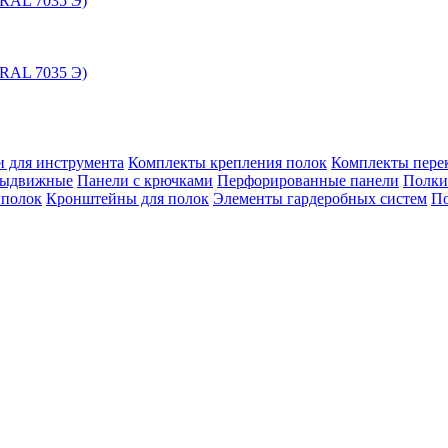
(RAL 7035 Э)
(RAL 7035 Э)
 для инструмента
Комплекты крепления полок
Комплекты пере
выдвижные
Панели с крючками
Перфорированные панели
Полки
 полок
Кронштейны для полок
Элементы гардеробных систем
По