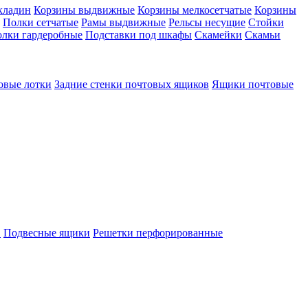
кладин
Корзины выдвижные
Корзины мелкосетчатые
Корзины
Полки сетчатые
Рамы выдвижные
Рельсы несущие
Стойки
лки гардеробные
Подставки под шкафы
Скамейки
Скамьи
овые лотки
Задние стенки почтовых ящиков
Ящики почтовые
в
Подвесные ящики
Решетки перфорированные