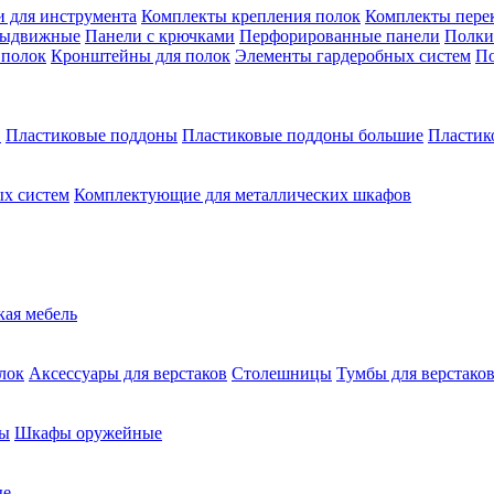
 для инструмента
Комплекты крепления полок
Комплекты пере
выдвижные
Панели с крючками
Перфорированные панели
Полки
 полок
Кронштейны для полок
Элементы гардеробных систем
По
в
Пластиковые поддоны
Пластиковые поддоны большие
Пластик
х систем
Комплектующие для металлических шкафов
кая мебель
лок
Аксессуары для верстаков
Столешницы
Тумбы для верстако
ы
Шкафы оружейные
ые