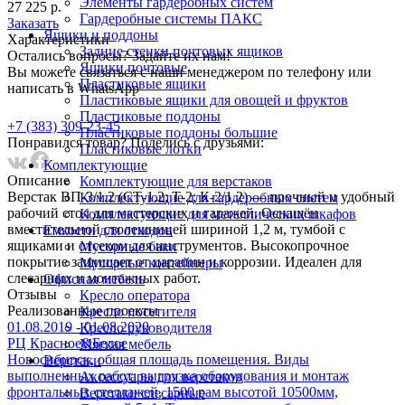
Элементы гардеробных систем
27 225 р.
Гардеробные системы ПАКС
Заказать
Ящики и поддоны
Характеристики
Задние стенки почтовых ящиков
Остались вопросы? Задайте их нам!
Ящики почтовые
Вы можете связаться с наши менеджером по телефону или
Пластиковые ящики
написать в WhatsApp
Пластиковые ящики для овощей и фруктов
Пластиковые поддоны
+7 (383) 309-23-45
Пластиковые поддоны большие
Понравился товар? Поделись с друзьями:
Пластиковые лотки
Комплектующие
Описание
Комплектующие для верстаков
Верстак ВП-3/1.2 (СТ-1.2; Т-2; К-2/1.2) — прочный и удобный
Комплектующие для гардеробных систем
рабочий стол для мастерских и гаражей. Оснащён
Комплектующие для металлических шкафов
вместительной столешницей шириной 1,2 м, тумбой с
Емкости для отходов
ящиками и отсеком для инструментов. Высокопрочное
Мусорные баки
покрытие защищает от царапин и коррозии. Идеален для
Мусорные контейнеры
слесарных и монтажных работ.
Офисная мебель
Отзывы
Кресло оператора
Реализованныe проекты
Кресло посетителя
01.08.2019 - 01.08.2020
Кресло руководителя
РЦ Красное&Белое
Мягкая мебель
Новосибирск, общая площадь помещения. Виды
Верстаки
выполненных работ: выгрузка оборудования и монтаж
Аксессуары для верстаков
фронтальных стеллажей, 1500 рам высотой 10500мм,
Верстаки слесарные