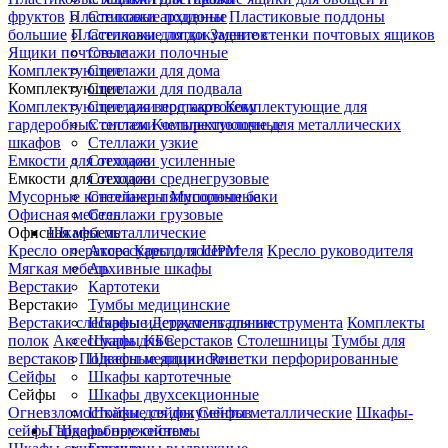
фруктов
Пластиковые поддоны
Стеллажи архивные
Пластиковые поддоны
большие
Пластиковые лотки
Стеллажи для документов
Задние стенки почтовых ящиков
Ящики почтовые
Стеллажи полочные
Комплектующие
Стеллажи для дома
Комплектующие
Стеллажи для подвала
Комплектующие для верстаков
Стеллажи под картотеку
Комплектующие для
гардеробных систем
Стеллажи четырехполочные
Комплектующие для металлических
шкафов
Стеллажи узкие
Емкости для отходов
Стеллажи усиленные
Емкости для отходов
Стеллажи среднегрузовые
Мусорные контейнеры
Стеллажи пятиполочные
Мусорные баки
Офисная мебель
Стеллажи грузовые
Офисная мебель
Шкафы металлические
Кресло оператора
Аксессуары для ШРМ
Кресло посетителя
Кресло руководителя
Мягкая мебель
Архивные шкафы
Верстаки
Картотеки
Верстаки
Тумбы медицинские
Верстаки слесарные
Шкафы инструментальные
Держатель для инструмента
Комплекты
полок
Аксессуары для верстаков
Шкафы КБС
Столешницы
Тумбы для
верстаков
Подвесные ящики
Шкафы медицинские
Решетки перфорированные
Сейфы
Шкафы картотечные
Сейфы
Шкафы двухсекционные
Огневзломостойкие сейфы
Шкафы для документов
Сейфы металлические
Шкафы-
сейфы
Гардеробные системы
Шкафы оружейные