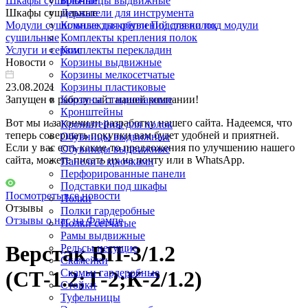
Шкафы сушильные
Брючницы выдвижные
Шкафы сушильные
Держатели для инструмента
Модули сушильные для обуви
Комплекты креплений для полок
Подставки под модули
сушильные
Комплекты крепления полок
Услуги и сервис
Комплекты перекладин
Новости
Корзины выдвижные
Корзины мелкосетчатые
23.08.2021
Корзины пластиковые
Запущен в работу сайт нашей компании!
Корзины стационарные
Кронштейны
Вот мы и закончили разработку нашего сайта. Надеемся, что
Кронштейны для полок
теперь совершать покупки вам будет удобней и приятней.
Обувницы выдвижные
Если у вас есть какие-то предложения по улучшению нашего
Обувницы выдвижные
сайта, можете писать их на почту или в WhatsApp.
Панели с крючками
Перфорированные панели
Подставки под шкафы
Посмотреть все новости
Полки
Отзывы
Полки гардеробные
Отзывы о нас на Флампе
Полки сетчатые
Рамы выдвижные
Верстак ВП-3/1.2
Рельсы несущие
Скамейки
Скамьи гардеробные
(СТ-1.2;Т-2;К-2/1.2)
Стойки
Туфельницы