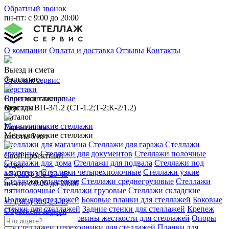
Обратный звонок
пн-пт: с 9:00 до 20:00
О компании
Оплата и доставка
Отзывы
Контакты
Выезд и смета
бесплатно
Стеллаж сервис
Верстаки
Свои монтажные
Верстаки слесарные
бригады
Верстак ВП-3/1.2 (СТ-1.2;Т-2;К-2/1.2)
Каталог
Металлические стеллажи
Гарантия на
Металлические стеллажи
работы 5 лет
Стеллажи для магазина
Стеллажи для гаража
Стеллажи
архивные
Стеллажи для документов
Стеллажи полочные
Свой проектный
Стеллажи для дома
Стеллажи для подвала
Стеллажи под
отдел
картотеку
Стеллажи четырехполочные
Стеллажи узкие
+7 (383) 309-23-45
Стеллажи усиленные
Стеллажи среднегрузовые
Стеллажи
пн-пт: с 9:00 до 20:00
пятиполочные
Стеллажи грузовые
Стеллажи складские
Полки для стеллажей
Боковые планки для стеллажей
Боковые
+7 (383) 309-23-45
стенки для стеллажей
Задние стенки для стеллажей
Крепеж
Обратный звонок
для стеллажей
Крестовины жесткости для стеллажей
Опоры
для стеллажей
Переходники для стеллажей
Планки для