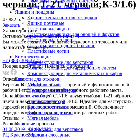
Элементы гардеробных систем
черный;Т-2Т черный;К-3/1.6)
Гардеробные системы ПАКС
Ящики и поддоны
Задние стенки почтовых ящиков
47 882 р.
Ящики почтовые
Заказать
Пластиковые ящики
Характеристики
Пластиковые ящики для овощей и фруктов
Остались вопросы? Задайте их нам!
Пластиковые поддоны
Вы можете связаться с наши менеджером по телефону или
Пластиковые поддоны большие
написать в WhatsApp
Пластиковые лотки
Комплектующие
+7 (383) 309-23-45
Комплектующие для верстаков
Понравился товар? Поделись с друзьями:
Комплектующие для гардеробных систем
Комплектующие для металлических шкафов
Описание
Емкости для отходов
Верстак ВП-6Т/1.6 черный — прочный и функциональный
Мусорные баки
рабочий стол для организации удобного рабочего места.
Мусорные контейнеры
Оснащён столешницей СТ-1.6, двумя тумбами Т-2Т чёрного
Офисная мебель
цвета и навесной консолью К-3/1.6. Идеален для мастерских,
Кресло оператора
гаражей и производственных помещений. Обеспечивает
Кресло посетителя
порядок и комфорт при выполнении различных работ.
Кресло руководителя
Отзывы
Мягкая мебель
Реализованныe проекты
Верстаки
01.08.2019 - 01.08.2020
Аксессуары для верстаков
РЦ Красное&Белое
Верстаки слесарные