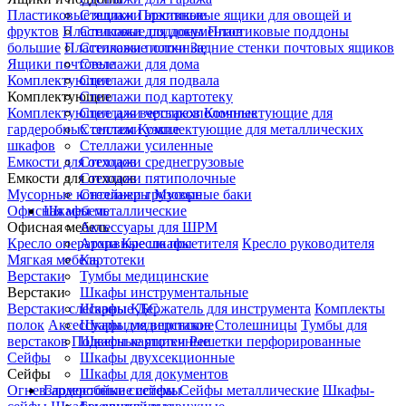
Пластиковые ящики
Стеллажи архивные
Пластиковые ящики для овощей и
фруктов
Пластиковые поддоны
Стеллажи для документов
Пластиковые поддоны
большие
Пластиковые лотки
Стеллажи полочные
Задние стенки почтовых ящиков
Ящики почтовые
Стеллажи для дома
Комплектующие
Стеллажи для подвала
Комплектующие
Стеллажи под картотеку
Комплектующие для верстаков
Стеллажи четырехполочные
Комплектующие для
гардеробных систем
Стеллажи узкие
Комплектующие для металлических
шкафов
Стеллажи усиленные
Емкости для отходов
Стеллажи среднегрузовые
Емкости для отходов
Стеллажи пятиполочные
Мусорные контейнеры
Стеллажи грузовые
Мусорные баки
Офисная мебель
Шкафы металлические
Офисная мебель
Аксессуары для ШРМ
Кресло оператора
Архивные шкафы
Кресло посетителя
Кресло руководителя
Мягкая мебель
Картотеки
Верстаки
Тумбы медицинские
Верстаки
Шкафы инструментальные
Верстаки слесарные
Шкафы КБС
Держатель для инструмента
Комплекты
полок
Аксессуары для верстаков
Шкафы медицинские
Столешницы
Тумбы для
верстаков
Подвесные ящики
Шкафы картотечные
Решетки перфорированные
Сейфы
Шкафы двухсекционные
Сейфы
Шкафы для документов
Огневзломостойкие сейфы
Гардеробные системы
Сейфы металлические
Шкафы-