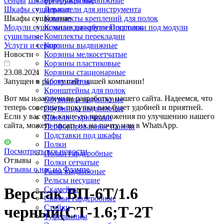
сейфы
Шкафы оружейные
Брючницы выдвижные
Шкафы сушильные
Держатели для инструмента
Шкафы сушильные
Комплекты креплений для полок
Модули сушильные для обуви
Комплекты крепления полок
Подставки под модули
сушильные
Комплекты перекладин
Услуги и сервис
Корзины выдвижные
Новости
Корзины мелкосетчатые
Корзины пластиковые
23.08.2021
Корзины стационарные
Запущен в работу сайт нашей компании!
Кронштейны
Кронштейны для полок
Вот мы и закончили разработку нашего сайта. Надеемся, что
Обувницы выдвижные
теперь совершать покупки вам будет удобней и приятней.
Обувницы выдвижные
Если у вас есть какие-то предложения по улучшению нашего
Панели с крючками
сайта, можете писать их на почту или в WhatsApp.
Перфорированные панели
Подставки под шкафы
Полки
Посмотреть все новости
Полки гардеробные
Отзывы
Полки сетчатые
Отзывы о нас на Флампе
Рамы выдвижные
Рельсы несущие
Верстак ВП-6Т/1.6
Скамейки
Скамьи гардеробные
Стойки
черный(СТ-1.6;Т-2Т
Туфельницы