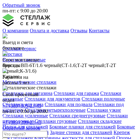
Обратный звонок
пн-пт: с 9:00 до 20:00
О компании
Оплата и доставка
Отзывы
Контакты
Выезд и смета
бесплатно
Стеллаж сервис
Верстаки
Свои монтажные
Верстаки слесарные
бригады
Верстак ВП-6Т/1.6 черный(СТ-1.6;Т-2Т черный;Т-2Т
черный;К-3/1.6)
Каталог
Гарантия на
Металлические стеллажи
работы 5 лет
Металлические стеллажи
Стеллажи для магазина
Стеллажи для гаража
Стеллажи
Свой проектный
архивные
Стеллажи для документов
Стеллажи полочные
отдел
Стеллажи для дома
Стеллажи для подвала
Стеллажи под
+7 (383) 309-23-45
картотеку
Стеллажи четырехполочные
Стеллажи узкие
пн-пт: с 9:00 до 20:00
Стеллажи усиленные
Стеллажи среднегрузовые
Стеллажи
пятиполочные
Стеллажи грузовые
Стеллажи складские
+7 (383) 309-23-45
Полки для стеллажей
Боковые планки для стеллажей
Боковые
Обратный звонок
стенки для стеллажей
Задние стенки для стеллажей
Крепеж
для стеллажей
Крестовины жесткости для стеллажей
Опоры