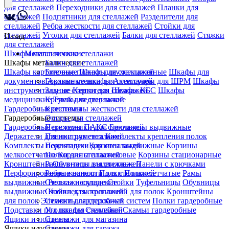
для стеллажей
Переходники для стеллажей
Планки для
стеллажей
Подпятники для стеллажей
Разделители для
стеллажей
Ребра жесткости для стеллажей
Стойки для
стеллажей
Уголки для стеллажей
Балки для стеллажей
Стяжки
Назад
для стеллажей
Шкафы металлические
Металлические стеллажи
Шкафы металлические
Балки для стеллажей
Шкафы картотечные
Боковые планки для стеллажей
Шкафы двухсекционные
Шкафы для
документов
Боковые стенки для стеллажей
Архивные шкафы
Аксессуары для ШРМ
Шкафы
инструментальные
Задние стенки для стеллажей
Картотеки
Шкафы КБС
Шкафы
медицинские
Крепеж для стеллажей
Тумбы медицинские
Гардеробные системы
Крестовины жесткости для стеллажей
Гардеробные системы
Опоры для стеллажей
Гардеробные системы ПАКС
Переходники для стеллажей
Брючницы выдвижные
Держатели для инструмента
Планки для стеллажей
Комплекты крепления полок
Комплекты перекладин
Подпятники для стеллажей
Корзины выдвижные
Корзины
мелкосетчатые
Полки для стеллажей
Корзины пластиковые
Корзины стационарные
Кронштейны
Разделители для стеллажей
Обувницы выдвижные
Панели с крючками
Перфорированные панели
Ребра жесткости для стеллажей
Полки
Полки сетчатые
Рамы
выдвижные
Стеллажи складские
Рельсы несущие
Стойки
Туфельницы
Обувницы
выдвижные
Стойки для стеллажей
Комплекты креплений для полок
Кронштейны
для полок
Элементы гардеробных систем
Стяжки для стеллажей
Полки гардеробные
Подставки под шкафы
Уголки для стеллажей
Скамейки
Скамьи гардеробные
Ящики и поддоны
Стеллажи для магазина
Ящики и поддоны
Стеллажи для гаража