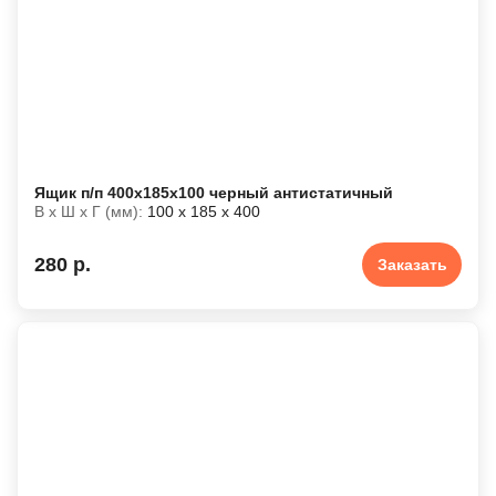
Ящик п/п 400x185x100 черный антистатичный
В х Ш х Г (мм):
100 х 185 х 400
280 р.
Заказать