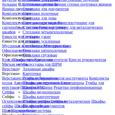
большие
Пластиковые лотки
Стеллажи архивные
Задние стенки почтовых ящиков
Ящики почтовые
Стеллажи для документов
Комплектующие
Стеллажи полочные
Комплектующие
Стеллажи для дома
Комплектующие для верстаков
Стеллажи для подвала
Комплектующие для
гардеробных систем
Стеллажи под картотеку
Комплектующие для металлических
шкафов
Стеллажи четырехполочные
Емкости для отходов
Стеллажи узкие
Емкости для отходов
Стеллажи усиленные
Мусорные контейнеры
Стеллажи среднегрузовые
Мусорные баки
Офисная мебель
Стеллажи пятиполочные
Офисная мебель
Стеллажи грузовые
Кресло оператора
Шкафы металлические
Кресло посетителя
Кресло руководителя
Мягкая мебель
Аксессуары для ШРМ
Верстаки
Архивные шкафы
Верстаки
Картотеки
Верстаки слесарные
Тумбы медицинские
Держатель для инструмента
Комплекты
полок
Аксессуары для верстаков
Шкафы инструментальные
Столешницы
Тумбы для
верстаков
Подвесные ящики
Шкафы КБС
Решетки перфорированные
Сейфы
Шкафы медицинские
Сейфы
Шкафы картотечные
Огневзломостойкие сейфы
Шкафы двухсекционные
Сейфы металлические
Шкафы-
сейфы
Шкафы оружейные
Шкафы для документов
Шкафы сушильные
Гардеробные системы