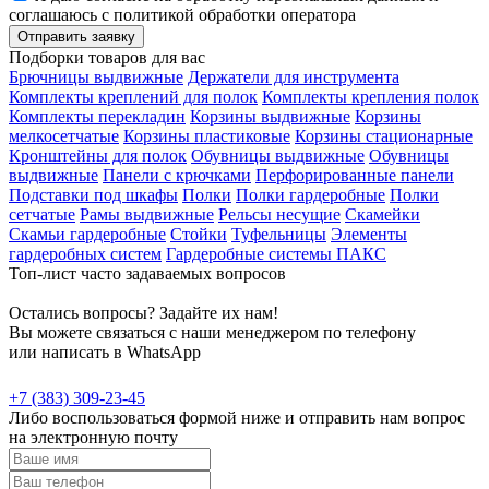
соглашаюсь с политикой обработки оператора
Отправить заявку
Подборки товаров для вас
Брючницы выдвижные
Держатели для инструмента
Комплекты креплений для полок
Комплекты крепления полок
Комплекты перекладин
Корзины выдвижные
Корзины
мелкосетчатые
Корзины пластиковые
Корзины стационарные
Кронштейны для полок
Обувницы выдвижные
Обувницы
выдвижные
Панели с крючками
Перфорированные панели
Подставки под шкафы
Полки
Полки гардеробные
Полки
сетчатые
Рамы выдвижные
Рельсы несущие
Скамейки
Скамьи гардеробные
Стойки
Туфельницы
Элементы
гардеробных систем
Гардеробные системы ПАКС
Топ-лист часто задаваемых вопросов
Остались вопросы? Задайте их нам!
Вы можете связаться с наши менеджером по телефону
или написать в WhatsApp
+7 (383) 309-23-45
Либо воспользоваться формой ниже и отправить нам вопрос
на электронную почту