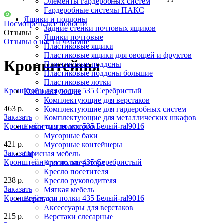
Элементы гардеробных систем
Гардеробные системы ПАКС
Ящики и поддоны
Посмотреть все новости
Задние стенки почтовых ящиков
Отзывы
Ящики почтовые
Отзывы о нас на Флампе
Пластиковые ящики
Пластиковые ящики для овощей и фруктов
Кронштейны
Пластиковые поддоны
Пластиковые поддоны большие
Пластиковые лотки
Кронштейн для полки 535 Серебристый
Комплектующие
Комплектующие для верстаков
463 р.
Комплектующие для гардеробных систем
Заказать
Комплектующие для металлических шкафов
Кронштейн для полки 535 Белый-ral9016
Емкости для отходов
Мусорные баки
421 р.
Мусорные контейнеры
Заказать
Офисная мебель
Кронштейн для полки 435 Серебристый
Кресло оператора
Кресло посетителя
238 р.
Кресло руководителя
Заказать
Мягкая мебель
Кронштейн для полки 435 Белый-ral9016
Верстаки
Аксессуары для верстаков
215 р.
Верстаки слесарные