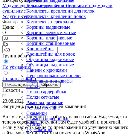
Шкафы сушильные
Брючницы выдвижные
Модули сушильные для обуви
Держатели для инструмента
Подставки под модули
сушильные
Комплекты креплений для полок
Услуги и сервис
Комплекты крепления полок
Фильтр
Комплекты перекладин
Цена:
Корзины выдвижные
От
Корзины мелкосетчатые
Корзины пластиковые
Корзины стационарные
До
Кронштейны
Кронштейны для полок
Группировать:
Обувницы выдвижные
Обувницы выдвижные
По убыванию
Панели с крючками
Перфорированные панели
По возрастанию
Подставки под шкафы
Полки
Новости
Полки гардеробные
Полки сетчатые
23.08.2021
Рамы выдвижные
Запущен в работу сайт нашей компании!
Рельсы несущие
Скамейки
Вот мы и закончили разработку нашего сайта. Надеемся, что
Скамьи гардеробные
теперь совершать покупки вам будет удобней и приятней.
Стойки
Если у вас есть какие-то предложения по улучшению нашего
Туфельницы
сайта, можете писать их на почту или в WhatsApp.