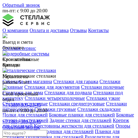
Обратный звонок
пн-пт: с 9:00 до 20:00
О компании
Оплата и доставка
Отзывы
Контакты
Выезд и смета
бесплатно
Стеллаж сервис
Гардеробные системы
Свои монтажные
Кронштейны
бригады
Каталог
Металлические стеллажи
Металлические стеллажи
Гарантия на
Стеллажи для магазина
Стеллажи для гаража
Стеллажи
работы 5 лет
архивные
Стеллажи для документов
Стеллажи полочные
Стеллажи для дома
Стеллажи для подвала
Стеллажи под
Свой проектный
картотеку
Стеллажи четырехполочные
Стеллажи узкие
отдел
Стеллажи усиленные
Стеллажи среднегрузовые
Стеллажи
+7 (383) 309-23-45
пятиполочные
Стеллажи грузовые
Стеллажи складские
пн-пт: с 9:00 до 20:00
Полки для стеллажей
Боковые планки для стеллажей
Боковые
стенки для стеллажей
Задние стенки для стеллажей
Крепеж
+7 (383) 309-23-45
для стеллажей
Крестовины жесткости для стеллажей
Опоры
Обратный звонок
для стеллажей
Переходники для стеллажей
Планки для
стеллажей
Подпятники для стеллажей
Разделители для