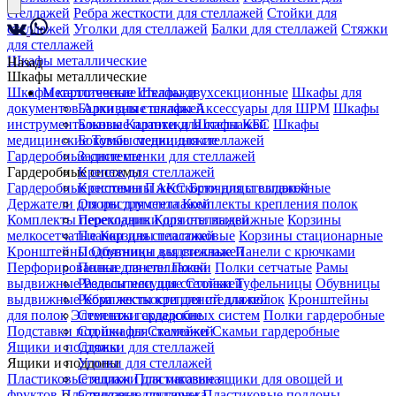
стеллажей
Ребра жесткости для стеллажей
Стойки для
стеллажей
Уголки для стеллажей
Балки для стеллажей
Стяжки
для стеллажей
Шкафы металлические
Назад
Шкафы металлические
Шкафы картотечные
Металлические стеллажи
Шкафы двухсекционные
Шкафы для
документов
Балки для стеллажей
Архивные шкафы
Аксессуары для ШРМ
Шкафы
инструментальные
Боковые планки для стеллажей
Картотеки
Шкафы КБС
Шкафы
медицинские
Боковые стенки для стеллажей
Тумбы медицинские
Гардеробные системы
Задние стенки для стеллажей
Гардеробные системы
Крепеж для стеллажей
Гардеробные системы ПАКС
Крестовины жесткости для стеллажей
Брючницы выдвижные
Держатели для инструмента
Опоры для стеллажей
Комплекты крепления полок
Комплекты перекладин
Переходники для стеллажей
Корзины выдвижные
Корзины
мелкосетчатые
Планки для стеллажей
Корзины пластиковые
Корзины стационарные
Кронштейны
Подпятники для стеллажей
Обувницы выдвижные
Панели с крючками
Перфорированные панели
Полки для стеллажей
Полки
Полки сетчатые
Рамы
выдвижные
Разделители для стеллажей
Рельсы несущие
Стойки
Туфельницы
Обувницы
выдвижные
Ребра жесткости для стеллажей
Комплекты креплений для полок
Кронштейны
для полок
Элементы гардеробных систем
Стеллажи складские
Полки гардеробные
Подставки под шкафы
Стойки для стеллажей
Скамейки
Скамьи гардеробные
Ящики и поддоны
Стяжки для стеллажей
Ящики и поддоны
Уголки для стеллажей
Пластиковые ящики
Стеллажи для магазина
Пластиковые ящики для овощей и
фруктов
Пластиковые поддоны
Стеллажи для гаража
Пластиковые поддоны