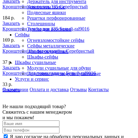
Заказать
Держатель для инструмента
Кронштейн для полки 335 Серебристый
Комплекты полок
Подвесные ящики
184 р.
Решетки перфорированные
Заказать
Столешницы
Кронштейн для полки 335 Белый-ral9016
Тумбы для верстаков
Сейфы
169 р.
Огневзломостойкие сейфы
Заказать
Сейфы металлические
Кронштейн для перекладины Серебристый
Шкафы оружейные
Шкафы-сейфы
37 р.
Шкафы сушильные
Заказать
Модули сушильные для обуви
Кронштейн для перекладины Белый-ral9016
Подставки под модули сушильные
Услуги и сервис
33 р.
О компании
Оплата и доставка
Отзывы
Контакты
Заказать
Не нашли подходящий товар?
Свяжитесь с нашим менеджером
и мы покажем!
Я даю согласие на обработку персональных данных и