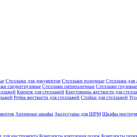
ые
Стеллажи для документов
Стеллажи полочные
Стеллажи для 
ажи среднегрузовые
Стеллажи пятиполочные
Стеллажи грузовы
еллажей
Крепеж для стеллажей
Крестовины жесткости для стелл
ллажей
Ребра жесткости для стеллажей
Стойки для стеллажей
Уго
ментов
Архивные шкафы
Аксессуары для ШРМ
Шкафы инструм
 для инструмента
Комплекты крепления полок
Комплекты пере