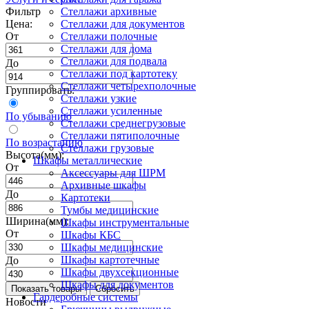
Фильтр
Стеллажи архивные
Цена:
Стеллажи для документов
От
Стеллажи полочные
Стеллажи для дома
Стеллажи для подвала
До
Стеллажи под картотеку
Стеллажи четырехполочные
Группировать:
Стеллажи узкие
Стеллажи усиленные
По убыванию
Стеллажи среднегрузовые
Стеллажи пятиполочные
По возрастанию
Стеллажи грузовые
Высота(мм):
Шкафы металлические
От
Аксессуары для ШРМ
Архивные шкафы
До
Картотеки
Тумбы медицинские
Ширина(мм):
Шкафы инструментальные
От
Шкафы КБС
Шкафы медицинские
Шкафы картотечные
До
Шкафы двухсекционные
Шкафы для документов
Гардеробные системы
Новости