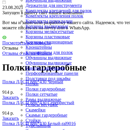
Брючницы выдвижные
Держатели для инструмента
23.08.2021
Комплекты креплений для полок
Запущен в работу сайт нашей компании!
Комплекты крепления полок
Комплекты перекладин
Вот мы и закончили разработку нашего сайта. Надеемся, что те
Корзины выдвижные
можете писать их на почту или в WhatsApp.
Корзины мелкосетчатые
Корзины пластиковые
Корзины стационарные
Посмотреть все новости
Кронштейны
Отзывы
Кронштейны для полок
Отзывы о нас на Флампе
Обувницы выдвижные
Обувницы выдвижные
Полки гардеробные
Панели с крючками
Перфорированные панели
Подставки под шкафы
Полка ЛДСП 886*430 Черный
Полки
Полки гардеробные
914 р.
Полки сетчатые
Заказать
Рамы выдвижные
Полка ЛДСП 886*430 Серебристый
Рельсы несущие
Скамейки
914 р.
Скамьи гардеробные
Заказать
Стойки
Полка ЛДСП 886*430 Белый-ral9016
Туфельницы