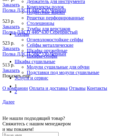
Держатель для инструмента
Заказать
Комплекты полок
Полка ЛДСП 446*430 Черный
Подвесные ящики
Решетки перфорированные
523 р.
Столешницы
Заказать
Тумбы для верстаков
Полка ЛДСП 446*430 Серебристый
Сейфы
Огневзломостойкие сейфы
523 р.
Сейфы металлические
Заказать
Шкафы оружейные
Полка ЛДСП 586*330 Черный
Шкафы-сейфы
Шкафы сушильные
513 р.
Модули сушильные для обуви
Заказать
Подставки под модули сушильные
Показать еще
Услуги и сервис
1
О компании
Оплата и доставка
Отзывы
Контакты
2
Далее
Не нашли подходящий товар?
Свяжитесь с нашим менеджером
и мы покажем!