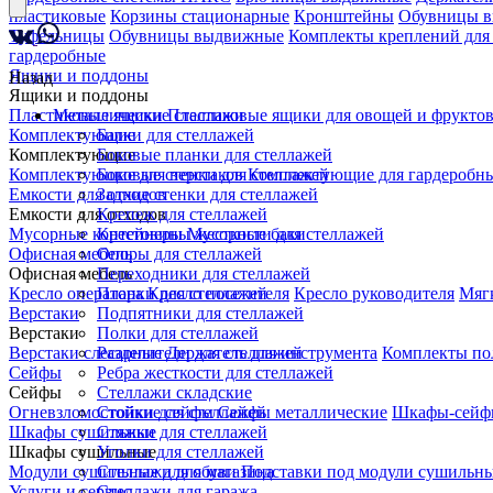
пластиковые
Корзины стационарные
Кронштейны
Обувницы 
Туфельницы
Обувницы выдвижные
Комплекты креплений для
гардеробные
Ящики и поддоны
Назад
Ящики и поддоны
Пластиковые ящики
Металлические стеллажи
Пластиковые ящики для овощей и фрукто
Комплектующие
Балки для стеллажей
Комплектующие
Боковые планки для стеллажей
Комплектующие для верстаков
Боковые стенки для стеллажей
Комплектующие для гардеробны
Емкости для отходов
Задние стенки для стеллажей
Емкости для отходов
Крепеж для стеллажей
Мусорные контейнеры
Крестовины жесткости для стеллажей
Мусорные баки
Офисная мебель
Опоры для стеллажей
Офисная мебель
Переходники для стеллажей
Кресло оператора
Планки для стеллажей
Кресло посетителя
Кресло руководителя
Мяг
Верстаки
Подпятники для стеллажей
Верстаки
Полки для стеллажей
Верстаки слесарные
Разделители для стеллажей
Держатель для инструмента
Комплекты по
Сейфы
Ребра жесткости для стеллажей
Сейфы
Стеллажи складские
Огневзломостойкие сейфы
Стойки для стеллажей
Сейфы металлические
Шкафы-сейф
Шкафы сушильные
Стяжки для стеллажей
Шкафы сушильные
Уголки для стеллажей
Модули сушильные для обуви
Стеллажи для магазина
Подставки под модули сушильн
Услуги и сервис
Стеллажи для гаража