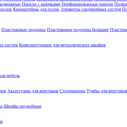
выдвижные
Панели с крючками
Перфорированные панели
Полки
 полок
Кронштейны для полок
Элементы гардеробных систем
По
в
Пластиковые поддоны
Пластиковые поддоны большие
Пластик
х систем
Комплектующие для металлических шкафов
кая мебель
лок
Аксессуары для верстаков
Столешницы
Тумбы для верстако
ы
Шкафы оружейные
ые