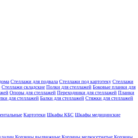
дома
Стеллажи для подвала
Стеллажи под картотеку
Стеллажи
е
Стеллажи складские
Полки для стеллажей
Боковые планки для
ажей
Опоры для стеллажей
Переходники для стеллажей
Планки
лки для стеллажей
Балки для стеллажей
Стяжки для стеллажей
ентальные
Картотеки
Шкафы КБС
Шкафы медицинские
кладин
Корзины выдвижные
Корзины мелкосетчатые
Корзины