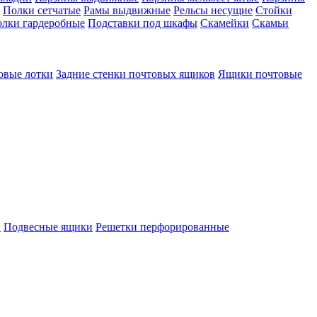
Полки сетчатые
Рамы выдвижные
Рельсы несущие
Стойки
лки гардеробные
Подставки под шкафы
Скамейки
Скамьи
овые лотки
Задние стенки почтовых ящиков
Ящики почтовые
в
Подвесные ящики
Решетки перфорированные