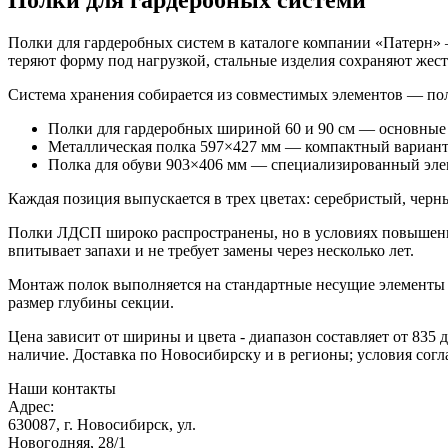
Полки для гардеробных систем в каталоге компании «Патерн»
теряют форму под нагрузкой, стальные изделия сохраняют жест
Система хранения собирается из совместимых элементов — по
Полки для гардеробных шириной 60 и 90 см — основные 
Металлическая полка 597×427 мм — компактный вариант 
Полка для обуви 903×406 мм — специализированный элем
Каждая позиция выпускается в трех цветах: серебристый, черн
Полки ЛДСП широко распространены, но в условиях повышенно
впитывает запахи и не требует замены через несколько лет.
Монтаж полок выполняется на стандартные несущие элементы 
размер глубины секции.
Цена зависит от ширины и цвета - диапазон составляет от 835
наличие. Доставка по Новосибирску и в регионы; условия сог
Наши контакты
Адрес:
630087, г. Новосибирск, ул.
Новогодняя, 28/1