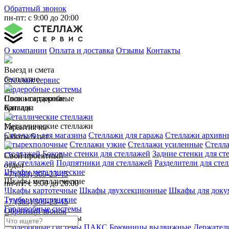
Обратный звонок
пн-пт: с 9:00 до 20:00
О компании
Оплата и доставка
Отзывы
Контакты
Выезд и смета
бесплатно
Стеллаж сервис
Гардеробные системы
Свои монтажные
Полки гардеробные
бригады
Каталог
Металлические стеллажи
Металлические стеллажи
Гарантия на
Стеллажи для магазина
Стеллажи для гаража
Стеллажи архивн
работы 5 лет
четырехполочные
Стеллажи узкие
Стеллажи усиленные
Стелл
стеллажей
Боковые стенки для стеллажей
Задние стенки для ст
Свой проектный
для стеллажей
Подпятники для стеллажей
Разделители для сте
отдел
Шкафы металлические
+7 (383) 309-23-45
Шкафы металлические
пн-пт: с 9:00 до 20:00
Шкафы картотечные
Шкафы двухсекционные
Шкафы для доку
Тумбы медицинские
+7 (383) 309-23-45
Гардеробные системы
Обратный звонок
Гардеробные системы
Гардеробные системы ПАКС
Брючницы выдвижные
Держатели