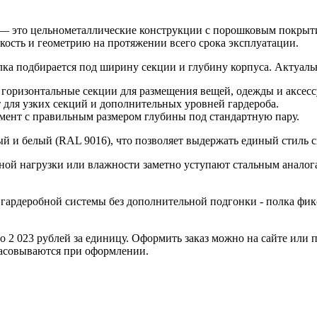
 — это цельнометаллические конструкции с порошковым покрыти
кость и геометрию на протяжении всего срока эксплуатации.
лка подбирается под ширину секции и глубину корпуса. Актуаль
горизонтальные секции для размещения вещей, одежды и аксесс
для узких секций и дополнительных уровней гардероба.
ент с правильным размером глубины под стандартную пару.
ый и белый (RAL 9016), что позволяет выдержать единый стиль 
й нагрузки или влажности заметно уступают стальным аналога
гардеробной системы без дополнительной подгонки - полка фи
 до 2 023 рублей за единицу. Оформить заказ можно на сайте ил
ласовываются при оформлении.