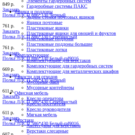
Элементы гардеробных систем
849 р.
Гардеробные системы ПАКС
Заказать
Ящики и поддоны
Полка ЛДСП 886*330 Черный
Задние стенки почтовых ящиков
Ящики почтовые
761 р.
Пластиковые ящики
Заказать
Пластиковые ящики для овощей и фруктов
Полка ЛДСП 886*330 Серебристый
Пластиковые поддоны
Пластиковые поддоны большие
761 р.
Пластиковые лотки
Заказать
Комплектующие
Полка ЛДСП 886*330 Белый-ral9016
Комплектующие для верстаков
Комплектующие для гардеробных систем
669 р.
Комплектующие для металлических шкафов
Заказать
Емкости для отходов
Полка ЛДСП 586*430 Черный
Мусорные баки
Мусорные контейнеры
611 р.
Офисная мебель
Заказать
Кресло оператора
Полка ЛДСП 586*430 Серебристый
Кресло посетителя
Кресло руководителя
611 р.
Мягкая мебель
Заказать
Верстаки
Полка ЛДСП 586*430 Белый-ral9016
Аксессуары для верстаков
Верстаки слесарные
607 р.