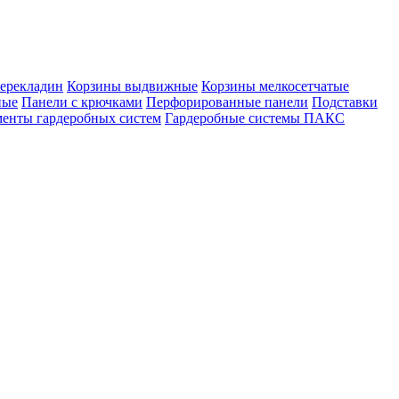
ерекладин
Корзины выдвижные
Корзины мелкосетчатые
ные
Панели с крючками
Перфорированные панели
Подставки
енты гардеробных систем
Гардеробные системы ПАКС