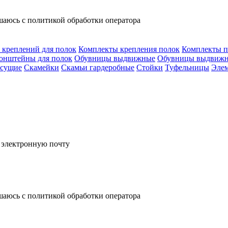
шаюсь с политикой обработки оператора
 креплений для полок
Комплекты крепления полок
Комплекты п
онштейны для полок
Обувницы выдвижные
Обувницы выдвиж
есущие
Скамейки
Скамьи гардеробные
Стойки
Туфельницы
Элем
а электронную почту
шаюсь с политикой обработки оператора