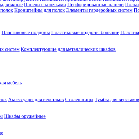
выдвижные
Панели с крючками
Перфорированные панели
Полки
 полок
Кронштейны для полок
Элементы гардеробных систем
По
в
Пластиковые поддоны
Пластиковые поддоны большие
Пластик
х систем
Комплектующие для металлических шкафов
кая мебель
лок
Аксессуары для верстаков
Столешницы
Тумбы для верстако
ы
Шкафы оружейные
ые