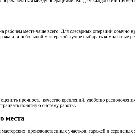
переключаться между операциями. Когда у каждого инструмента е
на рабочем месте чаще всего. Для слесарных операций обычно н
гаража или небольшой мастерской лучше выбирать компактные ре
оценить прочность, качество креплений, удобство расположения
страивать понятную систему работы.
о места
мастерских, производственных участков, гаражей и сервисных 