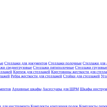
ые
Стеллажи для документов
Стеллажи полочные
Стеллажи для 
ажи среднегрузовые
Стеллажи пятиполочные
Стеллажи грузовы
еллажей
Крепеж для стеллажей
Крестовины жесткости для стелл
ллажей
Ребра жесткости для стеллажей
Стойки для стеллажей
Уго
ментов
Архивные шкафы
Аксессуары для ШРМ
Шкафы инструм
 для инструмента
Комплекты крепления полок
Комплекты пере