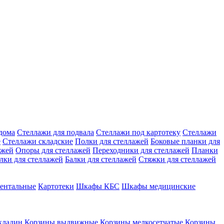
дома
Стеллажи для подвала
Стеллажи под картотеку
Стеллажи
е
Стеллажи складские
Полки для стеллажей
Боковые планки для
ажей
Опоры для стеллажей
Переходники для стеллажей
Планки
лки для стеллажей
Балки для стеллажей
Стяжки для стеллажей
ентальные
Картотеки
Шкафы КБС
Шкафы медицинские
кладин
Корзины выдвижные
Корзины мелкосетчатые
Корзины