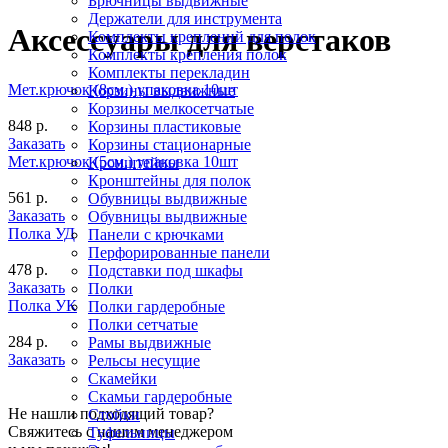
Брючницы выдвижные
Держатели для инструмента
Аксессуары для верстаков
Комплекты креплений для полок
Комплекты крепления полок
Комплекты перекладин
Мет.крючок (8см.) упаковка 10шт
Корзины выдвижные
Корзины мелкосетчатые
848 р.
Корзины пластиковые
Заказать
Корзины стационарные
Мет.крючок (5см.) упаковка 10шт
Кронштейны
Кронштейны для полок
561 р.
Обувницы выдвижные
Заказать
Обувницы выдвижные
Полка УД
Панели с крючками
Перфорированные панели
478 р.
Подставки под шкафы
Заказать
Полки
Полка УК
Полки гардеробные
Полки сетчатые
284 р.
Рамы выдвижные
Заказать
Рельсы несущие
Скамейки
Скамьи гардеробные
Не нашли подходящий товар?
Стойки
Свяжитесь с нашим менеджером
Туфельницы