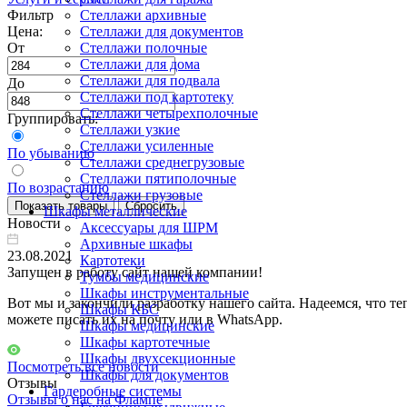
Фильтр
Стеллажи архивные
Цена:
Стеллажи для документов
От
Стеллажи полочные
Стеллажи для дома
Стеллажи для подвала
До
Стеллажи под картотеку
Стеллажи четырехполочные
Группировать:
Стеллажи узкие
Стеллажи усиленные
По убыванию
Стеллажи среднегрузовые
Стеллажи пятиполочные
По возрастанию
Стеллажи грузовые
Шкафы металлические
Новости
Аксессуары для ШРМ
Архивные шкафы
23.08.2021
Картотеки
Запущен в работу сайт нашей компании!
Тумбы медицинские
Шкафы инструментальные
Вот мы и закончили разработку нашего сайта. Надеемся, что те
Шкафы КБС
можете писать их на почту или в WhatsApp.
Шкафы медицинские
Шкафы картотечные
Шкафы двухсекционные
Посмотреть все новости
Шкафы для документов
Отзывы
Гардеробные системы
Отзывы о нас на Флампе