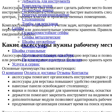
Держатель для инструмента
Комплекты полок
Аксессуары для верстака помогают сделать рабочее место бо
Подвесные ящики
инструмент, освободить столешницу и быстрее выполнять слес
Решетки перфорированные
центрах, учебных классах и производственных помещениях.
Столешницы
Тумбы для верстаков
Комплектующие подбирают с учетом задач, которые выполняет 
Сейфы
перегородки или дополнительные элементы хранения. Правиль
Огневзломостойкие сейфы
ежедневной работе.
Сейфы металлические
Шкафы оружейные
Какие аксессуары нужны рабочему мес
Шкафы-сейфы
Шкафы сушильные
Модули сушильные для обуви
Аксессуары дополняют базовую конструкцию верстака и позволя
Подставки под модули сушильные
или решетке в зоне прямого доступа. Если нужно хранить креп
Услуги и сервис
Основные преимущества комплектующих:
О компании
Оплата и доставка
Отзывы
Контакты
аксессуары помогают организовать инструмент рядом с р
аксессуары для верстака повышают удобство ежедневной
навесные панели освобождают столешницу;
ящики и полки подходят для хранения крепежа, оснастки 
держатели помогают закрепить инструмент на видимом м
дополнительные модули позволяют адаптировать рабочее 
продуманная организация снижает время на поиск нужны