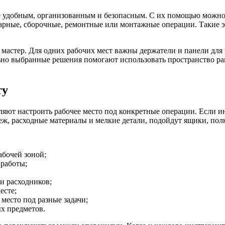
лее удобным, организованным и безопасным. С их помощью можн
арные, сборочные, ремонтные или монтажные операции. Такие э
мастер. Для одних рабочих мест важны держатели и панели для 
но выбранные решения помогают использовать пространство ра
ту
ют настроить рабочее место под конкретные операции. Если инс
еж, расходные материалы и мелкие детали, подойдут ящики, пол
абочей зоной;
 работы;
и расходников;
есте;
место под разные задачи;
х предметов.