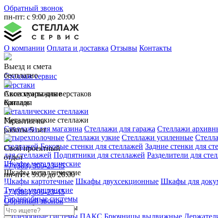
Обратный звонок
пн-пт: с 9:00 до 20:00
О компании
Оплата и доставка
Отзывы
Контакты
Выезд и смета
бесплатно
Стеллаж сервис
Верстаки
Свои монтажные
Аксессуары для верстаков
бригады
Каталог
Металлические стеллажи
Металлические стеллажи
Гарантия на
Стеллажи для магазина
Стеллажи для гаража
Стеллажи архивн
работы 5 лет
четырехполочные
Стеллажи узкие
Стеллажи усиленные
Стелл
стеллажей
Боковые стенки для стеллажей
Задние стенки для ст
Свой проектный
для стеллажей
Подпятники для стеллажей
Разделители для сте
отдел
Шкафы металлические
+7 (383) 309-23-45
Шкафы металлические
пн-пт: с 9:00 до 20:00
Шкафы картотечные
Шкафы двухсекционные
Шкафы для доку
Тумбы медицинские
+7 (383) 309-23-45
Гардеробные системы
Обратный звонок
Гардеробные системы
Гардеробные системы ПАКС
Брючницы выдвижные
Держатели