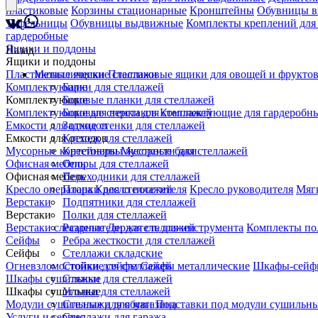
пластиковые
Корзины стационарные
Кронштейны
Обувницы 
Туфельницы
Обувницы выдвижные
Комплекты креплений для
гардеробные
Ящики и поддоны
Назад
Ящики и поддоны
Пластиковые ящики
Металлические стеллажи
Пластиковые ящики для овощей и фрукто
Комплектующие
Балки для стеллажей
Комплектующие
Боковые планки для стеллажей
Комплектующие для верстаков
Боковые стенки для стеллажей
Комплектующие для гардеробны
Емкости для отходов
Задние стенки для стеллажей
Емкости для отходов
Крепеж для стеллажей
Мусорные контейнеры
Крестовины жесткости для стеллажей
Мусорные баки
Офисная мебель
Опоры для стеллажей
Офисная мебель
Переходники для стеллажей
Кресло оператора
Планки для стеллажей
Кресло посетителя
Кресло руководителя
Мяг
Верстаки
Подпятники для стеллажей
Верстаки
Полки для стеллажей
Верстаки слесарные
Разделители для стеллажей
Держатель для инструмента
Комплекты по
Сейфы
Ребра жесткости для стеллажей
Сейфы
Стеллажи складские
Огневзломостойкие сейфы
Стойки для стеллажей
Сейфы металлические
Шкафы-сейф
Шкафы сушильные
Стяжки для стеллажей
Шкафы сушильные
Уголки для стеллажей
Модули сушильные для обуви
Стеллажи для магазина
Подставки под модули сушильн
Услуги и сервис
Стеллажи для гаража