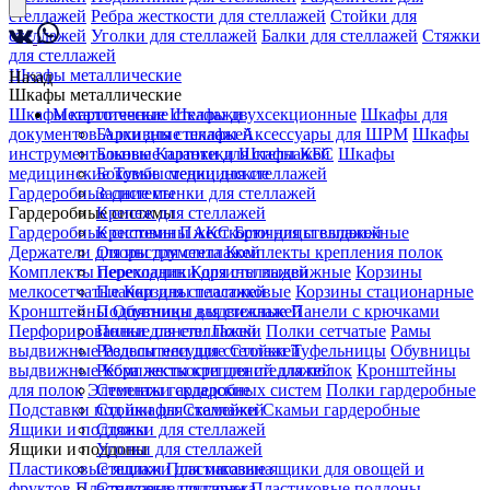
стеллажей
Ребра жесткости для стеллажей
Стойки для
стеллажей
Уголки для стеллажей
Балки для стеллажей
Стяжки
для стеллажей
Шкафы металлические
Назад
Шкафы металлические
Шкафы картотечные
Металлические стеллажи
Шкафы двухсекционные
Шкафы для
документов
Балки для стеллажей
Архивные шкафы
Аксессуары для ШРМ
Шкафы
инструментальные
Боковые планки для стеллажей
Картотеки
Шкафы КБС
Шкафы
медицинские
Боковые стенки для стеллажей
Тумбы медицинские
Гардеробные системы
Задние стенки для стеллажей
Гардеробные системы
Крепеж для стеллажей
Гардеробные системы ПАКС
Крестовины жесткости для стеллажей
Брючницы выдвижные
Держатели для инструмента
Опоры для стеллажей
Комплекты крепления полок
Комплекты перекладин
Переходники для стеллажей
Корзины выдвижные
Корзины
мелкосетчатые
Планки для стеллажей
Корзины пластиковые
Корзины стационарные
Кронштейны
Подпятники для стеллажей
Обувницы выдвижные
Панели с крючками
Перфорированные панели
Полки для стеллажей
Полки
Полки сетчатые
Рамы
выдвижные
Разделители для стеллажей
Рельсы несущие
Стойки
Туфельницы
Обувницы
выдвижные
Ребра жесткости для стеллажей
Комплекты креплений для полок
Кронштейны
для полок
Элементы гардеробных систем
Стеллажи складские
Полки гардеробные
Подставки под шкафы
Стойки для стеллажей
Скамейки
Скамьи гардеробные
Ящики и поддоны
Стяжки для стеллажей
Ящики и поддоны
Уголки для стеллажей
Пластиковые ящики
Стеллажи для магазина
Пластиковые ящики для овощей и
фруктов
Пластиковые поддоны
Стеллажи для гаража
Пластиковые поддоны