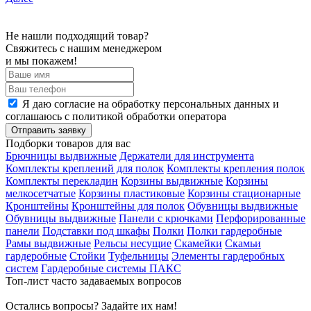
Не нашли подходящий товар?
Свяжитесь с нашим менеджером
и мы покажем!
Я даю согласие на обработку персональных данных и
соглашаюсь с политикой обработки оператора
Отправить заявку
Подборки товаров для вас
Брючницы выдвижные
Держатели для инструмента
Комплекты креплений для полок
Комплекты крепления полок
Комплекты перекладин
Корзины выдвижные
Корзины
мелкосетчатые
Корзины пластиковые
Корзины стационарные
Кронштейны
Кронштейны для полок
Обувницы выдвижные
Обувницы выдвижные
Панели с крючками
Перфорированные
панели
Подставки под шкафы
Полки
Полки гардеробные
Рамы выдвижные
Рельсы несущие
Скамейки
Скамьи
гардеробные
Стойки
Туфельницы
Элементы гардеробных
систем
Гардеробные системы ПАКС
Топ-лист часто задаваемых вопросов
Остались вопросы? Задайте их нам!