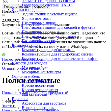
Элементы гардеробных систем
Гардеробные системы ПАКС
Ящики и поддоны
Новости
Задние стенки почтовых ящиков
Ящики почтовые
23.08.2021
Пластиковые ящики
Запущен в работу сайт нашей компании!
Пластиковые ящики для овощей и фруктов
Пластиковые поддоны
Вот мы и закончили разработку нашего сайта. Надеемся, что
Пластиковые поддоны большие
теперь совершать покупки вам будет удобней и приятней.
Пластиковые лотки
Если у вас есть какие-то предложения по улучшению нашего
Комплектующие
сайта, можете писать их на почту или в WhatsApp.
Комплектующие для верстаков
Комплектующие для гардеробных систем
Комплектующие для металлических шкафов
Посмотреть все новости
Емкости для отходов
Отзывы
Мусорные баки
Отзывы о нас на Флампе
Мусорные контейнеры
Офисная мебель
Полки сетчатые
Кресло оператора
Кресло посетителя
Кресло руководителя
Полка сетчатая 1203*406 Серебристый
Мягкая мебель
Верстаки
1 449 р.
Аксессуары для верстаков
Заказать
Верстаки слесарные
Полка сетчатая 1203*406 Черный