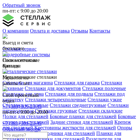
Обратный звонок
пн-пт: с 9:00 до 20:00
О компании
Оплата и доставка
Отзывы
Контакты
Выезд и смета
бесплатно
Стеллаж сервис
Гардеробные системы
Свои монтажные
Полки сетчатые
бригады
Каталог
Металлические стеллажи
Металлические стеллажи
Гарантия на
Стеллажи для магазина
Стеллажи для гаража
Стеллажи
работы 5 лет
архивные
Стеллажи для документов
Стеллажи полочные
Стеллажи для дома
Стеллажи для подвала
Стеллажи под
Свой проектный
картотеку
Стеллажи четырехполочные
Стеллажи узкие
отдел
Стеллажи усиленные
Стеллажи среднегрузовые
Стеллажи
+7 (383) 309-23-45
пятиполочные
Стеллажи грузовые
Стеллажи складские
пн-пт: с 9:00 до 20:00
Полки для стеллажей
Боковые планки для стеллажей
Боковые
стенки для стеллажей
Задние стенки для стеллажей
Крепеж
+7 (383) 309-23-45
для стеллажей
Крестовины жесткости для стеллажей
Опоры
Обратный звонок
для стеллажей
Переходники для стеллажей
Планки для
стеллажей
Подпятники для стеллажей
Разделители для