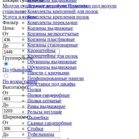
Шкафы сушильные
Брючницы выдвижные
Модули сушильные для обуви
Держатели для инструмента
Подставки под модули
сушильные
Комплекты креплений для полок
Услуги и сервис
Комплекты крепления полок
Фильтр
Комплекты перекладин
Цена:
Корзины выдвижные
От
Корзины мелкосетчатые
Корзины пластиковые
Корзины стационарные
До
Кронштейны
Кронштейны для полок
Группировать:
Обувницы выдвижные
Обувницы выдвижные
По убыванию
Панели с крючками
Перфорированные панели
По возрастанию
Подставки под шкафы
Высота(мм):
Полки
От
Полки гардеробные
Полки сетчатые
До
Рамы выдвижные
Рельсы несущие
Ширина(мм):
Скамейки
От
Скамьи гардеробные
Стойки
Туфельницы
До