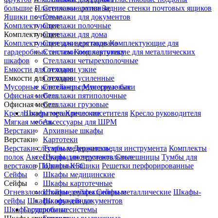
большие
Пластиковые лотки
Стеллажи архивные
Задние стенки почтовых ящиков
Ящики почтовые
Стеллажи для документов
Комплектующие
Стеллажи полочные
Комплектующие
Стеллажи для дома
Комплектующие для верстаков
Стеллажи для подвала
Комплектующие для
гардеробных систем
Стеллажи под картотеку
Комплектующие для металлических
шкафов
Стеллажи четырехполочные
Емкости для отходов
Стеллажи узкие
Емкости для отходов
Стеллажи усиленные
Мусорные контейнеры
Стеллажи среднегрузовые
Мусорные баки
Офисная мебель
Стеллажи пятиполочные
Офисная мебель
Стеллажи грузовые
Кресло оператора
Шкафы металлические
Кресло посетителя
Кресло руководителя
Мягкая мебель
Аксессуары для ШРМ
Верстаки
Архивные шкафы
Верстаки
Картотеки
Верстаки слесарные
Тумбы медицинские
Держатель для инструмента
Комплекты
полок
Аксессуары для верстаков
Шкафы инструментальные
Столешницы
Тумбы для
верстаков
Подвесные ящики
Шкафы КБС
Решетки перфорированные
Сейфы
Шкафы медицинские
Сейфы
Шкафы картотечные
Огневзломостойкие сейфы
Шкафы двухсекционные
Сейфы металлические
Шкафы-
сейфы
Шкафы оружейные
Шкафы для документов
Шкафы сушильные
Гардеробные системы