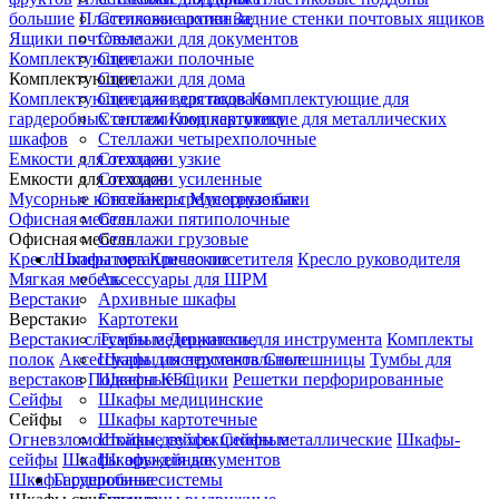
большие
Пластиковые лотки
Стеллажи архивные
Задние стенки почтовых ящиков
Ящики почтовые
Стеллажи для документов
Комплектующие
Стеллажи полочные
Комплектующие
Стеллажи для дома
Комплектующие для верстаков
Стеллажи для подвала
Комплектующие для
гардеробных систем
Стеллажи под картотеку
Комплектующие для металлических
шкафов
Стеллажи четырехполочные
Емкости для отходов
Стеллажи узкие
Емкости для отходов
Стеллажи усиленные
Мусорные контейнеры
Стеллажи среднегрузовые
Мусорные баки
Офисная мебель
Стеллажи пятиполочные
Офисная мебель
Стеллажи грузовые
Кресло оператора
Шкафы металлические
Кресло посетителя
Кресло руководителя
Мягкая мебель
Аксессуары для ШРМ
Верстаки
Архивные шкафы
Верстаки
Картотеки
Верстаки слесарные
Тумбы медицинские
Держатель для инструмента
Комплекты
полок
Аксессуары для верстаков
Шкафы инструментальные
Столешницы
Тумбы для
верстаков
Подвесные ящики
Шкафы КБС
Решетки перфорированные
Сейфы
Шкафы медицинские
Сейфы
Шкафы картотечные
Огневзломостойкие сейфы
Шкафы двухсекционные
Сейфы металлические
Шкафы-
сейфы
Шкафы оружейные
Шкафы для документов
Шкафы сушильные
Гардеробные системы