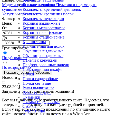
Шкафы сушильные
Брючницы выдвижные
Модули сушильные для обуви
Держатели для инструмента
Подставки под модули
сушильные
Комплекты креплений для полок
Услуги и сервис
Комплекты крепления полок
Фильтр
Комплекты перекладин
Цена:
Корзины выдвижные
От
Корзины мелкосетчатые
Корзины пластиковые
Корзины стационарные
До
Кронштейны
Кронштейны для полок
Группировать:
Обувницы выдвижные
Обувницы выдвижные
По убыванию
Панели с крючками
Перфорированные панели
По возрастанию
Подставки под шкафы
Полки
Новости
Полки гардеробные
Полки сетчатые
23.08.2021
Рамы выдвижные
Запущен в работу сайт нашей компании!
Рельсы несущие
Скамейки
Вот мы и закончили разработку нашего сайта. Надеемся, что
Скамьи гардеробные
теперь совершать покупки вам будет удобней и приятней.
Стойки
Если у вас есть какие-то предложения по улучшению нашего
Туфельницы
сайта, можете писать их на почту или в WhatsApp.