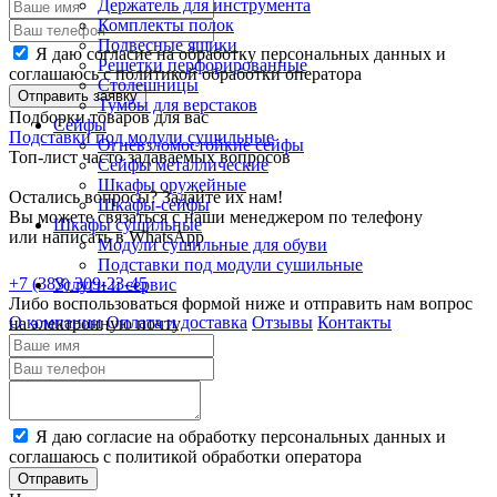
Держатель для инструмента
Комплекты полок
Подвесные ящики
Я даю согласие на обработку персональных данных и
Решетки перфорированные
соглашаюсь с политикой обработки оператора
Столешницы
Отправить заявку
Тумбы для верстаков
Подборки товаров для вас
Сейфы
Подставки под модули сушильные
Огневзломостойкие сейфы
Топ-лист часто задаваемых вопросов
Сейфы металлические
Шкафы оружейные
Остались вопросы? Задайте их нам!
Шкафы-сейфы
Вы можете связаться с наши менеджером по телефону
Шкафы сушильные
или написать в WhatsApp
Модули сушильные для обуви
Подставки под модули сушильные
+7 (383) 309-23-45
Услуги и сервис
Либо воспользоваться формой ниже и отправить нам вопрос
О компании
Оплата и доставка
Отзывы
Контакты
на электронную почту
Я даю согласие на обработку персональных данных и
соглашаюсь с политикой обработки оператора
Отправить