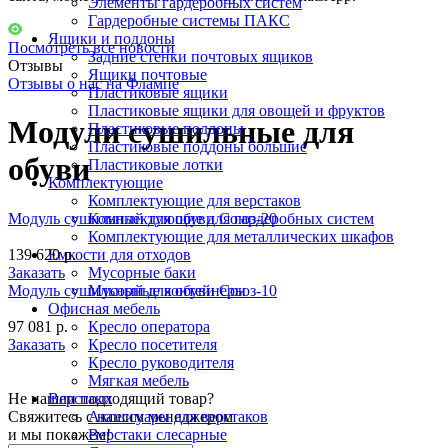
Элементы гардеробных систем
Гардеробные системы ПАКС
Ящики и поддоны
Посмотреть все новости
Задние стенки почтовых ящиков
Отзывы
Ящики почтовые
Отзывы о нас на Флампе
Пластиковые ящики
Пластиковые ящики для овощей и фруктов
Модули сушильные для
Пластиковые поддоны
Пластиковые поддоны большие
обуви
Пластиковые лотки
Комплектующие
Комплектующие для верстаков
Модуль сушильный для обуви Союз-20
Комплектующие для гардеробных систем
Комплектующие для металлических шкафов
139 620 р.
Емкости для отходов
Заказать
Мусорные баки
Модуль сушильный для обуви Союз-10
Мусорные контейнеры
Офисная мебель
97 081 р.
Кресло оператора
Заказать
Кресло посетителя
Кресло руководителя
Мягкая мебель
Не нашли подходящий товар?
Верстаки
Свяжитесь с нашим менеджером
Аксессуары для верстаков
и мы покажем!
Верстаки слесарные