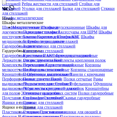
стеллажей
Ребра жесткости для стеллажей
Стойки для
стеллажей
Уголки для стеллажей
Балки для стеллажей
Стяжки
для стеллажей
Шкафы металлические
Назад
Шкафы металлические
Шкафы картотечные
Металлические стеллажи
Шкафы двухсекционные
Шкафы для
документов
Балки для стеллажей
Архивные шкафы
Аксессуары для ШРМ
Шкафы
инструментальные
Боковые планки для стеллажей
Картотеки
Шкафы КБС
Шкафы
медицинские
Боковые стенки для стеллажей
Тумбы медицинские
Гардеробные системы
Задние стенки для стеллажей
Гардеробные системы
Крепеж для стеллажей
Гардеробные системы ПАКС
Крестовины жесткости для стеллажей
Брючницы выдвижные
Держатели для инструмента
Опоры для стеллажей
Комплекты крепления полок
Комплекты перекладин
Переходники для стеллажей
Корзины выдвижные
Корзины
мелкосетчатые
Планки для стеллажей
Корзины пластиковые
Корзины стационарные
Кронштейны
Подпятники для стеллажей
Обувницы выдвижные
Панели с крючками
Перфорированные панели
Полки для стеллажей
Полки
Полки сетчатые
Рамы
выдвижные
Разделители для стеллажей
Рельсы несущие
Стойки
Туфельницы
Обувницы
выдвижные
Ребра жесткости для стеллажей
Комплекты креплений для полок
Кронштейны
для полок
Элементы гардеробных систем
Стеллажи складские
Полки гардеробные
Подставки под шкафы
Стойки для стеллажей
Скамейки
Скамьи гардеробные
Ящики и поддоны
Стяжки для стеллажей
Ящики и поддоны
Уголки для стеллажей
Пластиковые ящики
Стеллажи для магазина
Пластиковые ящики для овощей и
фруктов
Пластиковые поддоны
Стеллажи для гаража
Пластиковые поддоны