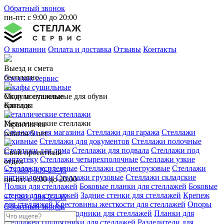
Обратный звонок
пн-пт: с 9:00 до 20:00
О компании
Оплата и доставка
Отзывы
Контакты
Выезд и смета
бесплатно
Стеллаж сервис
Шкафы сушильные
Свои монтажные
Модули сушильные для обуви
бригады
Каталог
Металлические стеллажи
Металлические стеллажи
Гарантия на
Стеллажи для магазина
Стеллажи для гаража
Стеллажи
работы 5 лет
архивные
Стеллажи для документов
Стеллажи полочные
Стеллажи для дома
Стеллажи для подвала
Стеллажи под
Свой проектный
картотеку
Стеллажи четырехполочные
Стеллажи узкие
отдел
Стеллажи усиленные
Стеллажи среднегрузовые
Стеллажи
+7 (383) 309-23-45
пятиполочные
Стеллажи грузовые
Стеллажи складские
пн-пт: с 9:00 до 20:00
Полки для стеллажей
Боковые планки для стеллажей
Боковые
стенки для стеллажей
Задние стенки для стеллажей
Крепеж
+7 (383) 309-23-45
для стеллажей
Крестовины жесткости для стеллажей
Опоры
Обратный звонок
для стеллажей
Переходники для стеллажей
Планки для
стеллажей
Подпятники для стеллажей
Разделители для