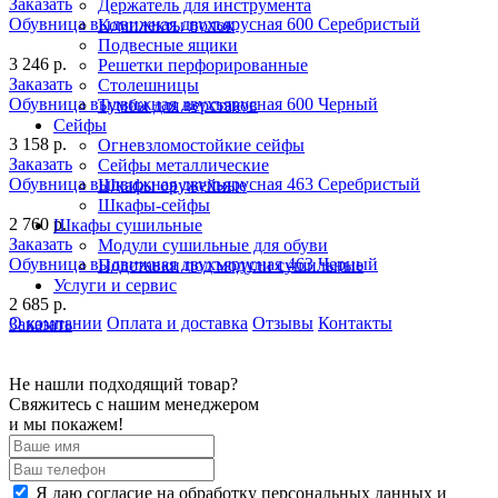
Заказать
Держатель для инструмента
Обувница выдвижная двухъярусная 600 Серебристый
Комплекты полок
Подвесные ящики
3 246 р.
Решетки перфорированные
Заказать
Столешницы
Обувница выдвижная двухъярусная 600 Черный
Тумбы для верстаков
Сейфы
3 158 р.
Огневзломостойкие сейфы
Заказать
Сейфы металлические
Обувница выдвижная двухъярусная 463 Серебристый
Шкафы оружейные
Шкафы-сейфы
2 760 р.
Шкафы сушильные
Заказать
Модули сушильные для обуви
Обувница выдвижная двухъярусная 463 Черный
Подставки под модули сушильные
Услуги и сервис
2 685 р.
О компании
Оплата и доставка
Отзывы
Контакты
Заказать
Не нашли подходящий товар?
Свяжитесь с нашим менеджером
и мы покажем!
Я даю согласие на обработку персональных данных и