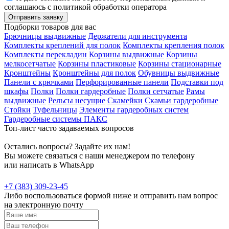
соглашаюсь с политикой обработки оператора
Отправить заявку
Подборки товаров для вас
Брючницы выдвижные
Держатели для инструмента
Комплекты креплений для полок
Комплекты крепления полок
Комплекты перекладин
Корзины выдвижные
Корзины
мелкосетчатые
Корзины пластиковые
Корзины стационарные
Кронштейны
Кронштейны для полок
Обувницы выдвижные
Панели с крючками
Перфорированные панели
Подставки под
шкафы
Полки
Полки гардеробные
Полки сетчатые
Рамы
выдвижные
Рельсы несущие
Скамейки
Скамьи гардеробные
Стойки
Туфельницы
Элементы гардеробных систем
Гардеробные системы ПАКС
Топ-лист часто задаваемых вопросов
Остались вопросы? Задайте их нам!
Вы можете связаться с наши менеджером по телефону
или написать в WhatsApp
+7 (383) 309-23-45
Либо воспользоваться формой ниже и отправить нам вопрос
на электронную почту