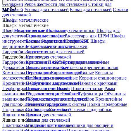
стеллажей
Ребра жесткости для стеллажей
Стойки для
стеллажей
Уголки для стеллажей
Балки для стеллажей
Стяжки
для стеллажей
Шкафы металлические
Назад
Шкафы металлические
Шкафы картотечные
Металлические стеллажи
Шкафы двухсекционные
Шкафы для
документов
Балки для стеллажей
Архивные шкафы
Аксессуары для ШРМ
Шкафы
инструментальные
Боковые планки для стеллажей
Картотеки
Шкафы КБС
Шкафы
медицинские
Боковые стенки для стеллажей
Тумбы медицинские
Гардеробные системы
Задние стенки для стеллажей
Гардеробные системы
Крепеж для стеллажей
Гардеробные системы ПАКС
Крестовины жесткости для стеллажей
Брючницы выдвижные
Держатели для инструмента
Опоры для стеллажей
Комплекты крепления полок
Комплекты перекладин
Переходники для стеллажей
Корзины выдвижные
Корзины
мелкосетчатые
Планки для стеллажей
Корзины пластиковые
Корзины стационарные
Кронштейны
Подпятники для стеллажей
Обувницы выдвижные
Панели с крючками
Перфорированные панели
Полки для стеллажей
Полки
Полки сетчатые
Рамы
выдвижные
Разделители для стеллажей
Рельсы несущие
Стойки
Туфельницы
Обувницы
выдвижные
Ребра жесткости для стеллажей
Комплекты креплений для полок
Кронштейны
для полок
Элементы гардеробных систем
Стеллажи складские
Полки гардеробные
Подставки под шкафы
Стойки для стеллажей
Скамейки
Скамьи гардеробные
Ящики и поддоны
Стяжки для стеллажей
Ящики и поддоны
Уголки для стеллажей
Пластиковые ящики
Стеллажи для магазина
Пластиковые ящики для овощей и
фруктов
Пластиковые поддоны
Стеллажи для гаража
Пластиковые поддоны