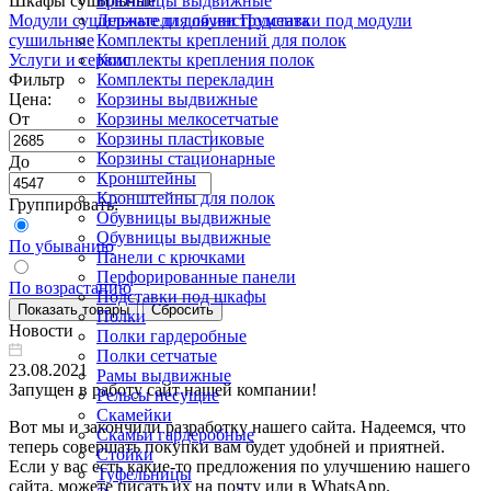
Шкафы сушильные
Брючницы выдвижные
Модули сушильные для обуви
Держатели для инструмента
Подставки под модули
сушильные
Комплекты креплений для полок
Услуги и сервис
Комплекты крепления полок
Фильтр
Комплекты перекладин
Цена:
Корзины выдвижные
От
Корзины мелкосетчатые
Корзины пластиковые
Корзины стационарные
До
Кронштейны
Кронштейны для полок
Группировать:
Обувницы выдвижные
Обувницы выдвижные
По убыванию
Панели с крючками
Перфорированные панели
По возрастанию
Подставки под шкафы
Полки
Новости
Полки гардеробные
Полки сетчатые
23.08.2021
Рамы выдвижные
Запущен в работу сайт нашей компании!
Рельсы несущие
Скамейки
Вот мы и закончили разработку нашего сайта. Надеемся, что
Скамьи гардеробные
теперь совершать покупки вам будет удобней и приятней.
Стойки
Если у вас есть какие-то предложения по улучшению нашего
Туфельницы
сайта, можете писать их на почту или в WhatsApp.