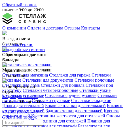
Обратный звонок
пн-пт: с 9:00 до 20:00
О компании
Оплата и доставка
Отзывы
Контакты
Выезд и смета
бесплатно
Стеллаж сервис
Гардеробные системы
Свои монтажные
Обувницы выдвижные
бригады
Каталог
Металлические стеллажи
Металлические стеллажи
Гарантия на
Стеллажи для магазина
Стеллажи для гаража
Стеллажи
работы 5 лет
архивные
Стеллажи для документов
Стеллажи полочные
Стеллажи для дома
Стеллажи для подвала
Стеллажи под
Свой проектный
картотеку
Стеллажи четырехполочные
Стеллажи узкие
отдел
Стеллажи усиленные
Стеллажи среднегрузовые
Стеллажи
+7 (383) 309-23-45
пятиполочные
Стеллажи грузовые
Стеллажи складские
пн-пт: с 9:00 до 20:00
Полки для стеллажей
Боковые планки для стеллажей
Боковые
стенки для стеллажей
Задние стенки для стеллажей
Крепеж
+7 (383) 309-23-45
для стеллажей
Крестовины жесткости для стеллажей
Опоры
Обратный звонок
для стеллажей
Переходники для стеллажей
Планки для
стеллажей
Подпятники для стеллажей
Разделители для