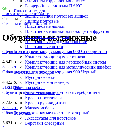
Элементы гардеробных систем
Гардеробные системы ПАКС
Ящики и поддоны
Посмотреть все новости
Задние стенки почтовых ящиков
Отзывы
Ящики почтовые
Отзывы о нас на Флампе
Пластиковые ящики
Пластиковые ящики для овощей и фруктов
Обувницы выдвижные
Пластиковые поддоны
Пластиковые поддоны большие
Пластиковые лотки
Обувница выдвижная двухъярусная 900 Серебристый
Комплектующие
Комплектующие для верстаков
4 547 р.
Комплектующие для гардеробных систем
Заказать
Комплектующие для металлических шкафов
Обувница выдвижная двухъярусная 900 Черный
Емкости для отходов
Мусорные баки
4 422 р.
Мусорные контейнеры
Заказать
Офисная мебель
Обувница выдвижная мелкосетчатая серебристый
Кресло оператора
Кресло посетителя
3 733 р.
Кресло руководителя
Заказать
Мягкая мебель
Обувница выдвижная мелкосетчатая черный
Верстаки
Аксессуары для верстаков
3 631 р.
Верстаки слесарные