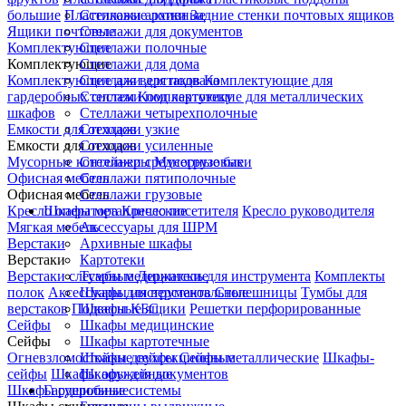
большие
Пластиковые лотки
Стеллажи архивные
Задние стенки почтовых ящиков
Ящики почтовые
Стеллажи для документов
Комплектующие
Стеллажи полочные
Комплектующие
Стеллажи для дома
Комплектующие для верстаков
Стеллажи для подвала
Комплектующие для
гардеробных систем
Стеллажи под картотеку
Комплектующие для металлических
шкафов
Стеллажи четырехполочные
Емкости для отходов
Стеллажи узкие
Емкости для отходов
Стеллажи усиленные
Мусорные контейнеры
Стеллажи среднегрузовые
Мусорные баки
Офисная мебель
Стеллажи пятиполочные
Офисная мебель
Стеллажи грузовые
Кресло оператора
Шкафы металлические
Кресло посетителя
Кресло руководителя
Мягкая мебель
Аксессуары для ШРМ
Верстаки
Архивные шкафы
Верстаки
Картотеки
Верстаки слесарные
Тумбы медицинские
Держатель для инструмента
Комплекты
полок
Аксессуары для верстаков
Шкафы инструментальные
Столешницы
Тумбы для
верстаков
Подвесные ящики
Шкафы КБС
Решетки перфорированные
Сейфы
Шкафы медицинские
Сейфы
Шкафы картотечные
Огневзломостойкие сейфы
Шкафы двухсекционные
Сейфы металлические
Шкафы-
сейфы
Шкафы оружейные
Шкафы для документов
Шкафы сушильные
Гардеробные системы