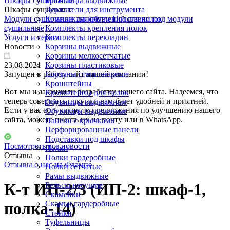
Шкафы сушильные
Брючницы выдвижные
Шкафы сушильные
Держатели для инструмента
Модули сушильные для обуви
Комплекты креплений для полок
Подставки под модули
сушильные
Комплекты крепления полок
Услуги и сервис
Комплекты перекладин
Новости
Корзины выдвижные
Корзины мелкосетчатые
23.08.2021
Корзины пластиковые
Запущен в работу сайт нашей компании!
Корзины стационарные
Кронштейны
Вот мы и закончили разработку нашего сайта. Надеемся, что
Кронштейны для полок
теперь совершать покупки вам будет удобней и приятней.
Обувницы выдвижные
Если у вас есть какие-то предложения по улучшению нашего
Обувницы выдвижные
сайта, можете писать их на почту или в WhatsApp.
Панели с крючками
Перфорированные панели
Подставки под шкафы
Посмотреть все новости
Полки
Отзывы
Полки гардеробные
Отзывы о нас на Флампе
Полки сетчатые
Рамы выдвижные
К-т ИП-2/3 (ИП-2: шкаф-1,
Рельсы несущие
Скамейки
Скамьи гардеробные
полка-14)
Стойки
Туфельницы