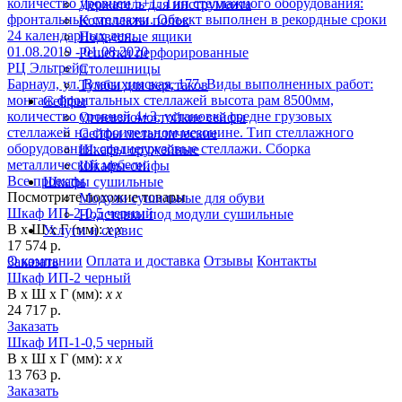
количество уровней 5+1. Тип стеллажного оборудования:
Держатель для инструмента
фронтальные стеллажи. Объект выполнен в рекордные сроки
Комплекты полок
24 календарных дня. .
Подвесные ящики
01.08.2019 - 01.08.2020
Решетки перфорированные
РЦ Эльтрейд
Столешницы
Барнаул, ул. Власихинская, 177. Виды выполненных работ:
Тумбы для верстаков
монтаж фронтальных стеллажей высота рам 8500мм,
Сейфы
количество уровней 4+3, установка средне грузовых
Огневзломостойкие сейфы
стеллажей на строительном мезонине. Тип стеллажного
Сейфы металлические
оборудования: среднегрузовые стеллажи. Сборка
Шкафы оружейные
металлической мебели.
Шкафы-сейфы
Все проекты
Шкафы сушильные
Посмотрите похожие товары
Модули сушильные для обуви
Шкаф ИП-2-0,5 черный
Подставки под модули сушильные
В х Ш х Г (мм):
х х
Услуги и сервис
17 574 р.
О компании
Оплата и доставка
Отзывы
Контакты
Заказать
Шкаф ИП-2 черный
В х Ш х Г (мм):
х х
24 717 р.
Заказать
Шкаф ИП-1-0,5 черный
В х Ш х Г (мм):
х х
13 763 р.
Заказать