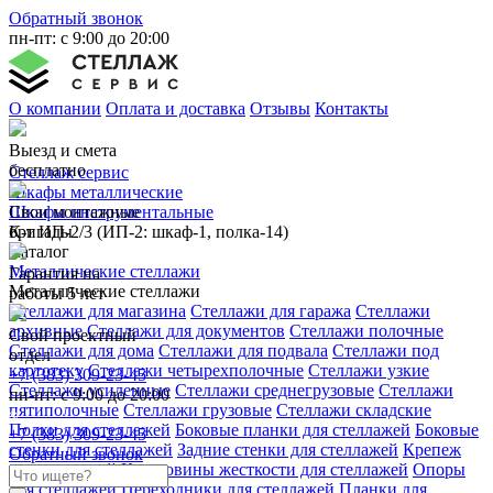
Обратный звонок
пн-пт: с 9:00 до 20:00
О компании
Оплата и доставка
Отзывы
Контакты
Выезд и смета
бесплатно
Стеллаж сервис
Шкафы металлические
Свои монтажные
Шкафы инструментальные
бригады
К-т ИП-2/3 (ИП-2: шкаф-1, полка-14)
Каталог
Металлические стеллажи
Гарантия на
Металлические стеллажи
работы 5 лет
Стеллажи для магазина
Стеллажи для гаража
Стеллажи
архивные
Стеллажи для документов
Стеллажи полочные
Свой проектный
Стеллажи для дома
Стеллажи для подвала
Стеллажи под
отдел
картотеку
Стеллажи четырехполочные
Стеллажи узкие
+7 (383) 309-23-45
Стеллажи усиленные
Стеллажи среднегрузовые
Стеллажи
пн-пт: с 9:00 до 20:00
пятиполочные
Стеллажи грузовые
Стеллажи складские
Полки для стеллажей
Боковые планки для стеллажей
Боковые
+7 (383) 309-23-45
стенки для стеллажей
Задние стенки для стеллажей
Крепеж
Обратный звонок
для стеллажей
Крестовины жесткости для стеллажей
Опоры
для стеллажей
Переходники для стеллажей
Планки для