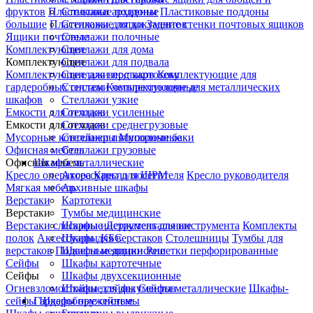
фруктов
Пластиковые поддоны
Стеллажи архивные
Пластиковые поддоны
большие
Пластиковые лотки
Стеллажи для документов
Задние стенки почтовых ящиков
Ящики почтовые
Стеллажи полочные
Комплектующие
Стеллажи для дома
Комплектующие
Стеллажи для подвала
Комплектующие для верстаков
Стеллажи под картотеку
Комплектующие для
гардеробных систем
Стеллажи четырехполочные
Комплектующие для металлических
шкафов
Стеллажи узкие
Емкости для отходов
Стеллажи усиленные
Емкости для отходов
Стеллажи среднегрузовые
Мусорные контейнеры
Стеллажи пятиполочные
Мусорные баки
Офисная мебель
Стеллажи грузовые
Офисная мебель
Шкафы металлические
Кресло оператора
Аксессуары для ШРМ
Кресло посетителя
Кресло руководителя
Мягкая мебель
Архивные шкафы
Верстаки
Картотеки
Верстаки
Тумбы медицинские
Верстаки слесарные
Шкафы инструментальные
Держатель для инструмента
Комплекты
полок
Аксессуары для верстаков
Шкафы КБС
Столешницы
Тумбы для
верстаков
Подвесные ящики
Шкафы медицинские
Решетки перфорированные
Сейфы
Шкафы картотечные
Сейфы
Шкафы двухсекционные
Огневзломостойкие сейфы
Шкафы для документов
Сейфы металлические
Шкафы-
сейфы
Гардеробные системы
Шкафы оружейные