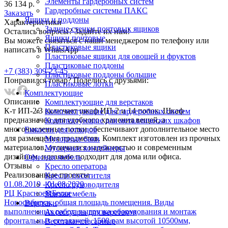
Элементы гардеробных систем
36 134 р.
Гардеробные системы ПАКС
Заказать
Ящики и поддоны
Характеристики
Задние стенки почтовых ящиков
Остались вопросы? Задайте их нам!
Ящики почтовые
Вы можете связаться с наши менеджером по телефону или
Пластиковые ящики
написать в WhatsApp
Пластиковые ящики для овощей и фруктов
Пластиковые поддоны
+7 (383) 309-23-45
Пластиковые поддоны большие
Понравился товар? Поделись с друзьями:
Пластиковые лотки
Комплектующие
Описание
Комплектующие для верстаков
К-т ИП-2/3 включает шкаф ИП-2 и 14 полок. Шкаф
Комплектующие для гардеробных систем
предназначен для удобного хранения вещей, а
Комплектующие для металлических шкафов
многочисленные полки обеспечивают дополнительное место
Емкости для отходов
для размещения предметов. Комплект изготовлен из прочных
Мусорные баки
материалов, отличается надежностью и современным
Мусорные контейнеры
дизайном, идеально подходит для дома или офиса.
Офисная мебель
Отзывы
Кресло оператора
Реализованныe проекты
Кресло посетителя
01.08.2019 - 01.08.2020
Кресло руководителя
РЦ Красное&Белое
Мягкая мебель
Новосибирск, общая площадь помещения. Виды
Верстаки
выполненных работ: выгрузка оборудования и монтаж
Аксессуары для верстаков
фронтальных стеллажей, 1500 рам высотой 10500мм,
Верстаки слесарные