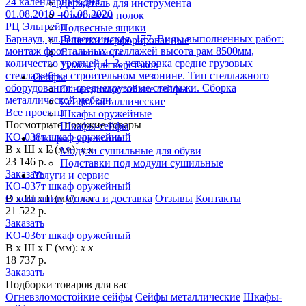
24 календарных дня. .
Держатель для инструмента
01.08.2019 - 01.08.2020
Комплекты полок
РЦ Эльтрейд
Подвесные ящики
Барнаул, ул. Власихинская, 177. Виды выполненных работ:
Решетки перфорированные
монтаж фронтальных стеллажей высота рам 8500мм,
Столешницы
количество уровней 4+3, установка средне грузовых
Тумбы для верстаков
стеллажей на строительном мезонине. Тип стеллажного
Сейфы
оборудования: среднегрузовые стеллажи. Сборка
Огневзломостойкие сейфы
металлической мебели.
Сейфы металлические
Все проекты
Шкафы оружейные
Посмотрите похожие товары
Шкафы-сейфы
КО-038т шкаф оружейный
Шкафы сушильные
В х Ш х Г (мм):
х х
Модули сушильные для обуви
23 146 р.
Подставки под модули сушильные
Заказать
Услуги и сервис
КО-037т шкаф оружейный
В х Ш х Г (мм):
х х
О компании
Оплата и доставка
Отзывы
Контакты
21 522 р.
Заказать
КО-036т шкаф оружейный
В х Ш х Г (мм):
х х
18 737 р.
Заказать
Подборки товаров для вас
Огневзломостойкие сейфы
Сейфы металлические
Шкафы-