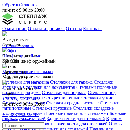
Обратный звонок
пн-пт: с 9:00 до 20:00
О компании
Оплата и доставка
Отзывы
Контакты
Выезд и смета
бесплатно
Стеллаж сервис
Сейфы
Свои монтажные
Шкафы оружейные
бригады
КО-039т шкаф оружейный
Каталог
Металлические стеллажи
Гарантия на
Металлические стеллажи
работы 5 лет
Стеллажи для магазина
Стеллажи для гаража
Стеллажи
архивные
Стеллажи для документов
Стеллажи полочные
Свой проектный
Стеллажи для дома
Стеллажи для подвала
Стеллажи под
отдел
картотеку
Стеллажи четырехполочные
Стеллажи узкие
+7 (383) 309-23-45
Стеллажи усиленные
Стеллажи среднегрузовые
Стеллажи
пн-пт: с 9:00 до 20:00
пятиполочные
Стеллажи грузовые
Стеллажи складские
Полки для стеллажей
Боковые планки для стеллажей
Боковые
+7 (383) 309-23-45
стенки для стеллажей
Задние стенки для стеллажей
Крепеж
Обратный звонок
для стеллажей
Крестовины жесткости для стеллажей
Опоры
для стеллажей
Переходники для стеллажей
Планки для