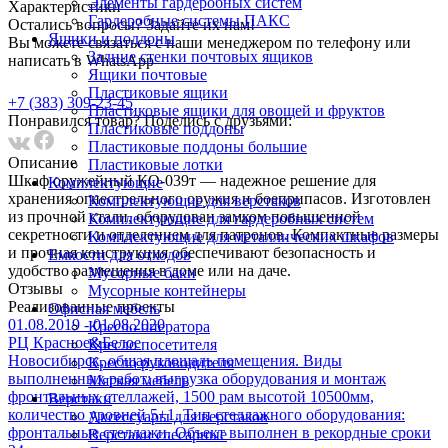
Элементы гардеробных систем
Характеристики
Гардеробные системы ПАКС
Остались вопросы? Задайте их нам!
Ящики и поддоны
Вы можете связаться с наши менеджером по телефону или
Задние стенки почтовых ящиков
написать в WhatsApp
Ящики почтовые
Пластиковые ящики
+7 (383) 309-23-45
Пластиковые ящики для овощей и фруктов
Понравился товар? Поделись с друзьями:
Пластиковые поддоны
Пластиковые поддоны большие
Описание
Пластиковые лотки
Шкаф оружейный КО-039т — надежное решение для
Комплектующие
хранения огнестрельного оружия и боеприпасов. Изготовлен
Комплектующие для верстаков
из прочной стали, оборудован замком повышенной
Комплектующие для гардеробных систем
секретности и отделением для патронов. Компактные размеры
Комплектующие для металлических шкафов
и прочная конструкция обеспечивают безопасность и
Емкости для отходов
удобство размещения в доме или на даче.
Мусорные баки
Отзывы
Мусорные контейнеры
Реализованныe проекты
Офисная мебель
01.08.2019 - 01.08.2020
Кресло оператора
РЦ Красное&Белое
Кресло посетителя
Новосибирск, общая площадь помещения. Виды
Кресло руководителя
выполненных работ: выгрузка оборудования и монтаж
Мягкая мебель
фронтальных стеллажей, 1500 рам высотой 10500мм,
Верстаки
количество уровней 5+1. Тип стеллажного оборудования:
Аксессуары для верстаков
фронтальные стеллажи. Объект выполнен в рекордные сроки
Верстаки слесарные