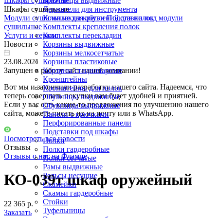
Шкафы сушильные
Брючницы выдвижные
Шкафы сушильные
Держатели для инструмента
Модули сушильные для обуви
Комплекты креплений для полок
Подставки под модули
сушильные
Комплекты крепления полок
Услуги и сервис
Комплекты перекладин
Новости
Корзины выдвижные
Корзины мелкосетчатые
23.08.2021
Корзины пластиковые
Запущен в работу сайт нашей компании!
Корзины стационарные
Кронштейны
Вот мы и закончили разработку нашего сайта. Надеемся, что
Кронштейны для полок
теперь совершать покупки вам будет удобней и приятней.
Обувницы выдвижные
Если у вас есть какие-то предложения по улучшению нашего
Обувницы выдвижные
сайта, можете писать их на почту или в WhatsApp.
Панели с крючками
Перфорированные панели
Подставки под шкафы
Посмотреть все новости
Полки
Отзывы
Полки гардеробные
Отзывы о нас на Флампе
Полки сетчатые
Рамы выдвижные
КО-039т шкаф оружейный
Рельсы несущие
Скамейки
Скамьи гардеробные
Стойки
22 365 р.
Туфельницы
Заказать