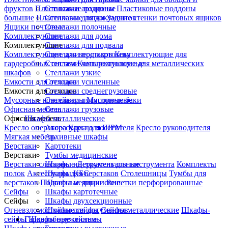
фруктов
Пластиковые поддоны
Стеллажи архивные
Пластиковые поддоны
большие
Пластиковые лотки
Стеллажи для документов
Задние стенки почтовых ящиков
Ящики почтовые
Стеллажи полочные
Комплектующие
Стеллажи для дома
Комплектующие
Стеллажи для подвала
Комплектующие для верстаков
Стеллажи под картотеку
Комплектующие для
гардеробных систем
Стеллажи четырехполочные
Комплектующие для металлических
шкафов
Стеллажи узкие
Емкости для отходов
Стеллажи усиленные
Емкости для отходов
Стеллажи среднегрузовые
Мусорные контейнеры
Стеллажи пятиполочные
Мусорные баки
Офисная мебель
Стеллажи грузовые
Офисная мебель
Шкафы металлические
Кресло оператора
Аксессуары для ШРМ
Кресло посетителя
Кресло руководителя
Мягкая мебель
Архивные шкафы
Верстаки
Картотеки
Верстаки
Тумбы медицинские
Верстаки слесарные
Шкафы инструментальные
Держатель для инструмента
Комплекты
полок
Аксессуары для верстаков
Шкафы КБС
Столешницы
Тумбы для
верстаков
Подвесные ящики
Шкафы медицинские
Решетки перфорированные
Сейфы
Шкафы картотечные
Сейфы
Шкафы двухсекционные
Огневзломостойкие сейфы
Шкафы для документов
Сейфы металлические
Шкафы-
сейфы
Гардеробные системы
Шкафы оружейные