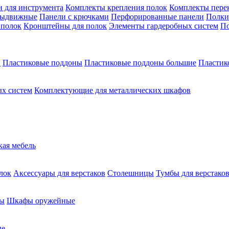
 для инструмента
Комплекты крепления полок
Комплекты пере
выдвижные
Панели с крючками
Перфорированные панели
Полки
 полок
Кронштейны для полок
Элементы гардеробных систем
По
в
Пластиковые поддоны
Пластиковые поддоны большие
Пластик
х систем
Комплектующие для металлических шкафов
кая мебель
лок
Аксессуары для верстаков
Столешницы
Тумбы для верстако
ы
Шкафы оружейные
ые