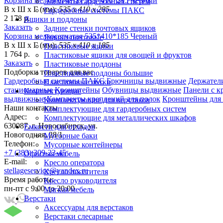
Корзина мелкосетчатая 535*410*285 Черный
Элементы гардеробных систем
В х Ш х Г (мм):
535 х 410 х 285
Гардеробные системы ПАКС
2 178 р.
Ящики и поддоны
Заказать
Задние стенки почтовых ящиков
Корзина мелкосетчатая 535*410*185 Черный
Ящики почтовые
В х Ш х Г (мм):
535 х 410 х 185
Пластиковые ящики
1 764 р.
Пластиковые ящики для овощей и фруктов
Заказать
Пластиковые поддоны
Подборки товаров для вас
Пластиковые поддоны большие
Гардеробные системы ПАКС
Брючницы выдвижные
Держатели
Пластиковые лотки
стационарные
Кронштейны
Обувницы выдвижные
Панели с к
Комплектующие
выдвижные
Комплекты креплений для полок
Кронштейны для
Комплектующие для верстаков
Наши контакты
Комплектующие для гардеробных систем
Адрес:
Комплектующие для металлических шкафов
630087, г. Новосибирск, ул.
Емкости для отходов
Новогодняя, 28/1
Мусорные баки
Телефон:
Мусорные контейнеры
+7 (383) 309-23-45
Офисная мебель
E-mail:
Кресло оператора
stellageservice@yandex.ru
Кресло посетителя
Время работы:
Кресло руководителя
пн-пт с 9:00 до 20:00
Мягкая мебель
Верстаки
Аксессуары для верстаков
Верстаки слесарные