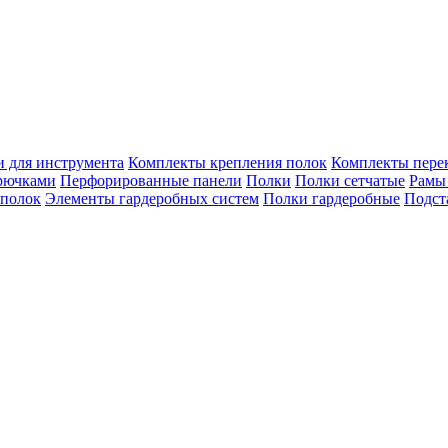
 для инструмента
Комплекты крепления полок
Комплекты пере
рючками
Перфорированные панели
Полки
Полки сетчатые
Рамы
 полок
Элементы гардеробных систем
Полки гардеробные
Подст