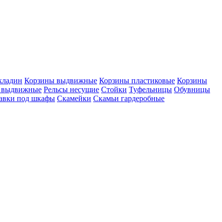
кладин
Корзины выдвижные
Корзины пластиковые
Корзины
 выдвижные
Рельсы несущие
Стойки
Туфельницы
Обувницы
авки под шкафы
Скамейки
Скамьи гардеробные