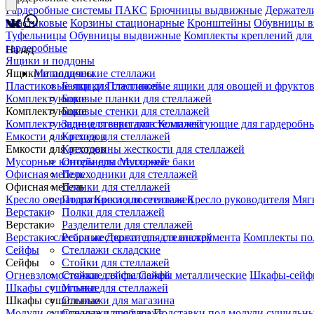
Гардеробные системы ПАКС
Брючницы выдвижные
Держатели
пластиковые
Корзины стационарные
Кронштейны
Обувницы 
Туфельницы
Обувницы выдвижные
Комплекты креплений для
гардеробные
Назад
Ящики и поддоны
Ящики и поддоны
Металлические стеллажи
Пластиковые ящики
Балки для стеллажей
Пластиковые ящики для овощей и фрукто
Комплектующие
Боковые планки для стеллажей
Комплектующие
Боковые стенки для стеллажей
Комплектующие для верстаков
Задние стенки для стеллажей
Комплектующие для гардеробны
Емкости для отходов
Крепеж для стеллажей
Емкости для отходов
Крестовины жесткости для стеллажей
Мусорные контейнеры
Опоры для стеллажей
Мусорные баки
Офисная мебель
Переходники для стеллажей
Офисная мебель
Планки для стеллажей
Кресло оператора
Подпятники для стеллажей
Кресло посетителя
Кресло руководителя
Мяг
Верстаки
Полки для стеллажей
Верстаки
Разделители для стеллажей
Верстаки слесарные
Ребра жесткости для стеллажей
Держатель для инструмента
Комплекты по
Сейфы
Стеллажи складские
Сейфы
Стойки для стеллажей
Огневзломостойкие сейфы
Стяжки для стеллажей
Сейфы металлические
Шкафы-сейф
Шкафы сушильные
Уголки для стеллажей
Шкафы сушильные
Стеллажи для магазина
Модули сушильные для обуви
Стеллажи для гаража
Подставки под модули сушильн