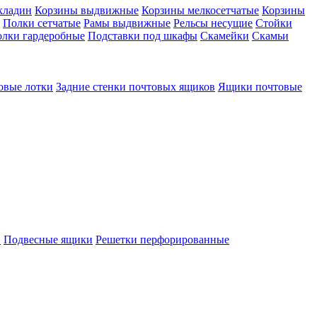
кладин
Корзины выдвижные
Корзины мелкосетчатые
Корзины
Полки сетчатые
Рамы выдвижные
Рельсы несущие
Стойки
лки гардеробные
Подставки под шкафы
Скамейки
Скамьи
овые лотки
Задние стенки почтовых ящиков
Ящики почтовые
в
Подвесные ящики
Решетки перфорированные