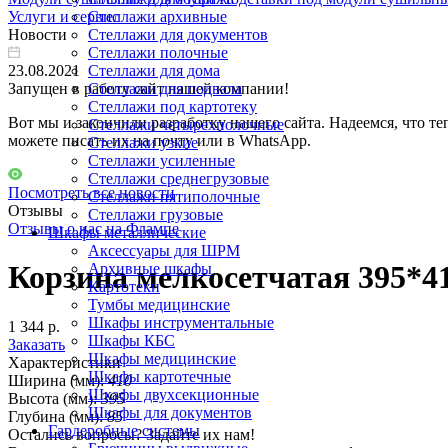
Услуги и сервис
Стеллажи архивные
Новости
Стеллажи для документов
Стеллажи полочные
23.08.2021
Стеллажи для дома
Запущен в работу сайт нашей компании!
Стеллажи для подвала
Стеллажи под картотеку
Вот мы и закончили разработку нашего сайта. Надеемся, что те
Стеллажи четырехполочные
можете писать их на почту или в WhatsApp.
Стеллажи узкие
Стеллажи усиленные
Стеллажи среднегрузовые
Посмотреть все новости
Стеллажи пятиполочные
Отзывы
Стеллажи грузовые
Отзывы о нас на Флампе
Шкафы металлические
Аксессуары для ШРМ
Корзина мелкосетчатая 395*4
Архивные шкафы
Картотеки
Тумбы медицинские
Шкафы инструментальные
1 344 р.
Шкафы КБС
Заказать
Шкафы медицинские
Характеристики
Шкафы картотечные
Ширина (мм):
410
Шкафы двухсекционные
Высота (мм):
395
Шкафы для документов
Глубина (мм):
85
Гардеробные системы
Остались вопросы? Задайте их нам!