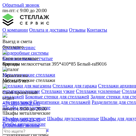
Обратный звонок
пн-пт: с 9:00 до 20:00
О компании
Оплата и доставка
Отзывы
Контакты
Выезд и смета
бесплатно
Стеллаж сервис
Гардеробные системы
Свои монтажные
Корзины мелкосетчатые
бригады
Корзина мелкосетчатая 395*410*85 Белый-ral9016
Каталог
Металлические стеллажи
Гарантия на
Металлические стеллажи
работы 5 лет
Стеллажи для магазина
Стеллажи для гаража
Стеллажи архивн
четырехполочные
Стеллажи узкие
Стеллажи усиленные
Стелл
Свой проектный
стеллажей
Боковые стенки для стеллажей
Задние стенки для ст
отдел
для стеллажей
Подпятники для стеллажей
Разделители для сте
+7 (383) 309-23-45
Шкафы металлические
пн-пт: с 9:00 до 20:00
Шкафы металлические
Шкафы картотечные
Шкафы двухсекционные
Шкафы для доку
+7 (383) 309-23-45
Тумбы медицинские
Обратный звонок
Гардеробные системы
Гардеробные системы