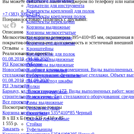
Брючницы выдвижные
Вы можете связаться с наши менеджером по телефону или напи
Держатели для инструмента
Комплекты креплений для полок
+7 (383) 309-23-45
Комплекты крепления полок
Понравился товар? Поделись с друзьями:
Комплекты перекладин
Корзины выдвижные
Описание
Корзины мелкосетчатые
Мелкосетчатая корзина размером 395×410×85 мм, окрашенная в
Корзины пластиковые
покрытие обеспечивают долговечность и эстетичный внешний 
Корзины стационарные
Отзывы
Кронштейны
Реализованныe проекты
Кронштейны для полок
01.08.2019 - 01.08.2020
Обувницы выдвижные
РЦ Красное&Белое
Обувницы выдвижные
Новосибирск, общая площадь помещения. Виды выполненных ра
Панели с крючками
стеллажного оборудования: фронтальные стеллажи. Объект вып
Перфорированные панели
01.08.2019 - 01.08.2020
Подставки под шкафы
РЦ Эльтрейд
Полки
Барнаул, ул. Власихинская, 177. Виды выполненных работ: мон
Полки гардеробные
строительном мезонине. Тип стеллажного оборудования: средн
Полки сетчатые
Все проекты
Рамы выдвижные
Посмотрите похожие товары
Рельсы несущие
Корзина мелкосетчатая 535*410*85 Черный
Скамейки
В х Ш х Г (мм):
535 х 410 х 85
Скамьи гардеробные
1 555 р.
Стойки
Заказать
Туфельницы