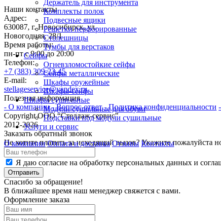
Держатель для инструмента
Наши контакты
Комплекты полок
Адрес:
Подвесные ящики
630087, г. Новосибирск, ул.
Решетки перфорированные
Новогодняя, 28/1
Столешницы
Время работы:
Тумбы для верстаков
пн-пт с 9:00 до 20:00
Сейфы
Телефон:
Огневзломостойкие сейфы
+7 (383) 309-23-45
Сейфы металлические
E-mail:
Шкафы оружейные
stellageservice@yandex.ru
Шкафы-сейфы
Полезная информация
Шкафы сушильные
- О компании
- Вопрос-ответ
- Политика конфиденциальности
Модули сушильные для обуви
Copyright ООО “Стeллаж-сервис”
Подставки под модули сушильные
2012-2026
Услуги и сервис
Заказать обратный звонок
Не хотите платить за исходящий вызов? Укажите пожалуйста н
О компании
Оплата и доставка
Отзывы
Контакты
Я даю согласие на обработку персональных данных и согла
Отправить
Спасибо за обращение!
В ближайшее время наш менеджер свяжется с вами.
Оформление заказа