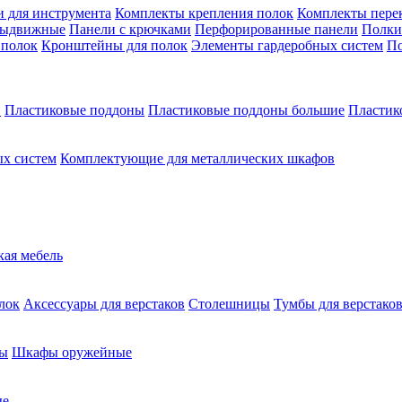
 для инструмента
Комплекты крепления полок
Комплекты пере
выдвижные
Панели с крючками
Перфорированные панели
Полки
 полок
Кронштейны для полок
Элементы гардеробных систем
По
в
Пластиковые поддоны
Пластиковые поддоны большие
Пластик
х систем
Комплектующие для металлических шкафов
кая мебель
лок
Аксессуары для верстаков
Столешницы
Тумбы для верстако
ы
Шкафы оружейные
ые