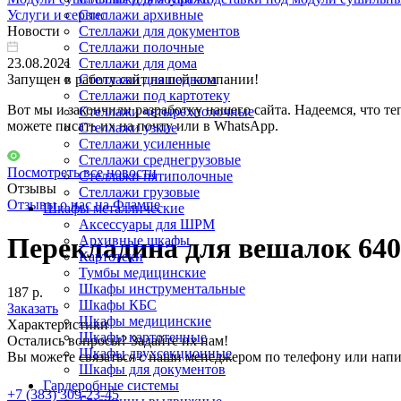
Услуги и сервис
Стеллажи архивные
Новости
Стеллажи для документов
Стеллажи полочные
23.08.2021
Стеллажи для дома
Запущен в работу сайт нашей компании!
Стеллажи для подвала
Стеллажи под картотеку
Вот мы и закончили разработку нашего сайта. Надеемся, что те
Стеллажи четырехполочные
можете писать их на почту или в WhatsApp.
Стеллажи узкие
Стеллажи усиленные
Стеллажи среднегрузовые
Посмотреть все новости
Стеллажи пятиполочные
Отзывы
Стеллажи грузовые
Отзывы о нас на Флампе
Шкафы металлические
Аксессуары для ШРМ
Перекладина для вешалок 640
Архивные шкафы
Картотеки
Тумбы медицинские
Шкафы инструментальные
187 р.
Шкафы КБС
Заказать
Шкафы медицинские
Характеристики
Шкафы картотечные
Остались вопросы? Задайте их нам!
Шкафы двухсекционные
Вы можете связаться с наши менеджером по телефону или напи
Шкафы для документов
Гардеробные системы
+7 (383) 309-23-45