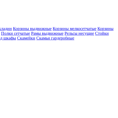
кладин
Корзины выдвижные
Корзины мелкосетчатые
Корзины
Полки сетчатые
Рамы выдвижные
Рельсы несущие
Стойки
од шкафы
Скамейки
Скамьи гардеробные