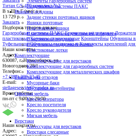
Заказать
Элементы гардеробных систем
Титан GS-450 комплект №2
Гардеробные системы ПАКС
В х Ш х Г (мм):
х х
Ящики и поддоны
13 729 р.
Задние стенки почтовых ящиков
Заказать
Ящики почтовые
Подборки товаров для вас
Пластиковые ящики
Гардеробные системы ПАКС
Брючницы выдвижные
Держатели
Пластиковые ящики для овощей и фруктов
пластиковые
Корзины стационарные
Кронштейны
Обувницы 
Пластиковые поддоны
Туфельницы
Обувницы выдвижные
Комплекты креплений для
Пластиковые поддоны большие
Наши контакты
Пластиковые лотки
Адрес:
Комплектующие
630087, г. Новосибирск, ул.
Комплектующие для верстаков
Новогодняя, 28/1
Комплектующие для гардеробных систем
Телефон:
Комплектующие для металлических шкафов
+7 (383) 309-23-45
Емкости для отходов
E-mail:
Мусорные баки
stellageservice@yandex.ru
Мусорные контейнеры
Время работы:
Офисная мебель
пн-пт с 9:00 до 20:00
Кресло оператора
Кресло посетителя
Кресло руководителя
Мягкая мебель
Верстаки
Наши контакты
Аксессуары для верстаков
Адрес:
Верстаки слесарные