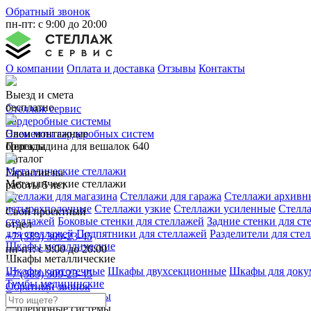
Обратный звонок
пн-пт: с 9:00 до 20:00
О компании
Оплата и доставка
Отзывы
Контакты
Выезд и смета
бесплатно
Стеллаж сервис
Гардеробные системы
Свои монтажные
Элементы гардеробных систем
бригады
Перекладина для вешалок 640
Каталог
Металлические стеллажи
Гарантия на
Металлические стеллажи
работы 5 лет
Стеллажи для магазина
Стеллажи для гаража
Стеллажи архивн
четырехполочные
Стеллажи узкие
Стеллажи усиленные
Стелл
Свой проектный
стеллажей
Боковые стенки для стеллажей
Задние стенки для ст
отдел
для стеллажей
Подпятники для стеллажей
Разделители для сте
+7 (383) 309-23-45
Шкафы металлические
пн-пт: с 9:00 до 20:00
Шкафы металлические
Шкафы картотечные
Шкафы двухсекционные
Шкафы для доку
+7 (383) 309-23-45
Тумбы медицинские
Обратный звонок
Гардеробные системы
Гардеробные системы