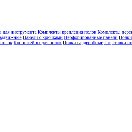
 для инструмента
Комплекты крепления полок
Комплекты пере
выдвижные
Панели с крючками
Перфорированные панели
Полки
 полок
Кронштейны для полок
Полки гардеробные
Подставки п