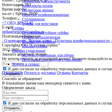
630087, г. Новосибирск, ул.
Держатель для инструмента
Новогодняя, 28/1
Комплекты полок
Время работы:
Подвесные ящики
пн-пт с 9:00 до 20:00
Решетки перфорированные
Телефон:
Столешницы
+7 (383) 309-23-45
Тумбы для верстаков
E-mail:
Сейфы
stellageservice@yandex.ru
Огневзломостойкие сейфы
Полезная информация
Сейфы металлические
- О компании
- Вопрос-ответ
- Политика конфиденциальности
Шкафы оружейные
Copyright ООО “Стeллаж-сервис”
Шкафы-сейфы
2012-2026
Шкафы сушильные
Заказать обратный звонок
Модули сушильные для обуви
Не хотите платить за исходящий вызов? Укажите пожалуйста н
Подставки под модули сушильные
Услуги и сервис
Я даю согласие на обработку персональных данных и согла
О компании
Оплата и доставка
Отзывы
Контакты
Отправить
Спасибо за обращение!
В ближайшее время наш менеджер свяжется с вами.
Оформление заказа
Я даю согласие на обработку персональных данных и согла
Отправить