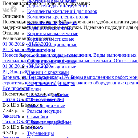
Брючницы выдвижные
Понравился товар? Поделись с друзьями:
Держатели для инструмента
Комплекты креплений для полок
Описание
Комплекты крепления полок
Перекладина для вешалок 640 — прочная и удобная штанга дли
Комплекты перекладин
выдерживает значительные нагрузки. Идеально подходит для о
Корзины выдвижные
Отзывы
Корзины мелкосетчатые
Реализованныe проекты
Корзины пластиковые
01.08.2019 - 01.08.2020
Корзины стационарные
РЦ Красное&Белое
Кронштейны
Новосибирск, общая площадь помещения. Виды выполненных ра
Кронштейны для полок
стеллажного оборудования: фронтальные стеллажи. Объект вып
Обувницы выдвижные
01.08.2019 - 01.08.2020
Обувницы выдвижные
РЦ Эльтрейд
Панели с крючками
Барнаул, ул. Власихинская, 177. Виды выполненных работ: мон
Перфорированные панели
строительном мезонине. Тип стеллажного оборудования: средн
Подставки под шкафы
Все проекты
Полки
Посмотрите похожие товары
Полки гардеробные
Титан GS-450S комплект №4
Полки сетчатые
В х Ш х Г (мм):
х х
Рамы выдвижные
7 343 р.
Рельсы несущие
Заказать
Скамейки
Титан GS-350S комплект №3
Скамьи гардеробные
В х Ш х Г (мм):
х х
Стойки
6 371 р.
Туфельницы