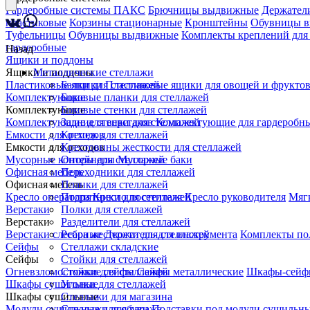
Гардеробные системы ПАКС
Брючницы выдвижные
Держатели
пластиковые
Корзины стационарные
Кронштейны
Обувницы 
Туфельницы
Обувницы выдвижные
Комплекты креплений для
гардеробные
Назад
Ящики и поддоны
Ящики и поддоны
Металлические стеллажи
Пластиковые ящики
Балки для стеллажей
Пластиковые ящики для овощей и фрукто
Комплектующие
Боковые планки для стеллажей
Комплектующие
Боковые стенки для стеллажей
Комплектующие для верстаков
Задние стенки для стеллажей
Комплектующие для гардеробны
Емкости для отходов
Крепеж для стеллажей
Емкости для отходов
Крестовины жесткости для стеллажей
Мусорные контейнеры
Опоры для стеллажей
Мусорные баки
Офисная мебель
Переходники для стеллажей
Офисная мебель
Планки для стеллажей
Кресло оператора
Подпятники для стеллажей
Кресло посетителя
Кресло руководителя
Мяг
Верстаки
Полки для стеллажей
Верстаки
Разделители для стеллажей
Верстаки слесарные
Ребра жесткости для стеллажей
Держатель для инструмента
Комплекты по
Сейфы
Стеллажи складские
Сейфы
Стойки для стеллажей
Огневзломостойкие сейфы
Стяжки для стеллажей
Сейфы металлические
Шкафы-сейф
Шкафы сушильные
Уголки для стеллажей
Шкафы сушильные
Стеллажи для магазина
Модули сушильные для обуви
Стеллажи для гаража
Подставки под модули сушильн