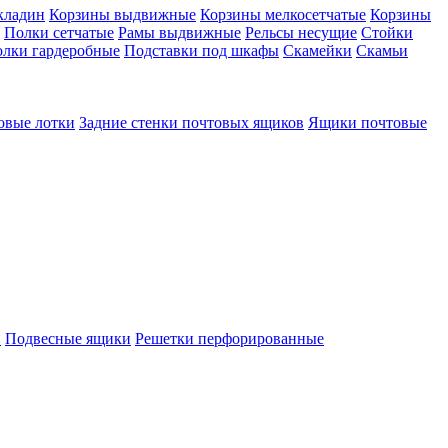
кладин
Корзины выдвижные
Корзины мелкосетчатые
Корзины
Полки сетчатые
Рамы выдвижные
Рельсы несущие
Стойки
лки гардеробные
Подставки под шкафы
Скамейки
Скамьи
овые лотки
Задние стенки почтовых ящиков
Ящики почтовые
в
Подвесные ящики
Решетки перфорированные