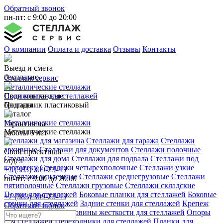
Обратный звонок
пн-пт: с 9:00 до 20:00
О компании
Оплата и доставка
Отзывы
Контакты
Выезд и смета
бесплатно
Стеллаж сервис
Металлические стеллажи
Свои монтажные
Подпятники для стеллажей
бригады
Подпятник пластиковый
Каталог
Металлические стеллажи
Гарантия на
Металлические стеллажи
работы 5 лет
Стеллажи для магазина
Стеллажи для гаража
Стеллажи
архивные
Стеллажи для документов
Стеллажи полочные
Свой проектный
Стеллажи для дома
Стеллажи для подвала
Стеллажи под
отдел
картотеку
Стеллажи четырехполочные
Стеллажи узкие
+7 (383) 309-23-45
Стеллажи усиленные
Стеллажи среднегрузовые
Стеллажи
пн-пт: с 9:00 до 20:00
пятиполочные
Стеллажи грузовые
Стеллажи складские
Полки для стеллажей
Боковые планки для стеллажей
Боковые
+7 (383) 309-23-45
стенки для стеллажей
Задние стенки для стеллажей
Крепеж
Обратный звонок
для стеллажей
Крестовины жесткости для стеллажей
Опоры
для стеллажей
Переходники для стеллажей
Планки для