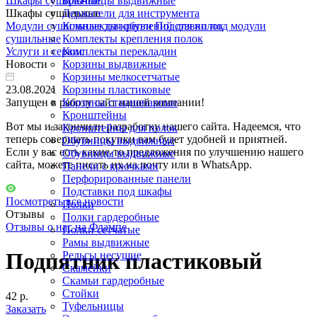
Шкафы сушильные
Брючницы выдвижные
Шкафы сушильные
Держатели для инструмента
Модули сушильные для обуви
Комплекты креплений для полок
Подставки под модули
сушильные
Комплекты крепления полок
Услуги и сервис
Комплекты перекладин
Новости
Корзины выдвижные
Корзины мелкосетчатые
23.08.2021
Корзины пластиковые
Запущен в работу сайт нашей компании!
Корзины стационарные
Кронштейны
Вот мы и закончили разработку нашего сайта. Надеемся, что
Кронштейны для полок
теперь совершать покупки вам будет удобней и приятней.
Обувницы выдвижные
Если у вас есть какие-то предложения по улучшению нашего
Обувницы выдвижные
сайта, можете писать их на почту или в WhatsApp.
Панели с крючками
Перфорированные панели
Подставки под шкафы
Посмотреть все новости
Полки
Отзывы
Полки гардеробные
Отзывы о нас на Флампе
Полки сетчатые
Рамы выдвижные
Подпятник пластиковый
Рельсы несущие
Скамейки
Скамьи гардеробные
Стойки
42 р.
Туфельницы
Заказать