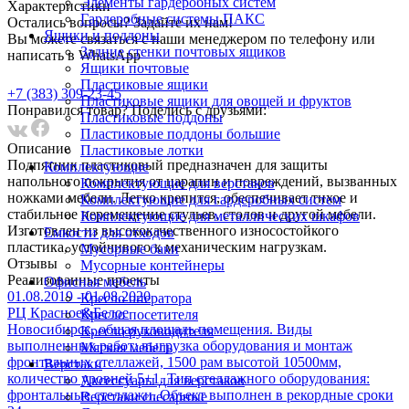
Элементы гардеробных систем
Характеристики
Гардеробные системы ПАКС
Остались вопросы? Задайте их нам!
Ящики и поддоны
Вы можете связаться с наши менеджером по телефону или
Задние стенки почтовых ящиков
написать в WhatsApp
Ящики почтовые
Пластиковые ящики
+7 (383) 309-23-45
Пластиковые ящики для овощей и фруктов
Понравился товар? Поделись с друзьями:
Пластиковые поддоны
Пластиковые поддоны большие
Описание
Пластиковые лотки
Подпятник пластиковый предназначен для защиты
Комплектующие
напольного покрытия от царапин и повреждений, вызванных
Комплектующие для верстаков
ножками мебели. Легко крепится, обеспечивает тихое и
Комплектующие для гардеробных систем
стабильное перемещение стульев, столов и другой мебели.
Комплектующие для металлических шкафов
Изготовлен из высококачественного износостойкого
Емкости для отходов
пластика, устойчивого к механическим нагрузкам.
Мусорные баки
Отзывы
Мусорные контейнеры
Реализованныe проекты
Офисная мебель
01.08.2019 - 01.08.2020
Кресло оператора
РЦ Красное&Белое
Кресло посетителя
Новосибирск, общая площадь помещения. Виды
Кресло руководителя
выполненных работ: выгрузка оборудования и монтаж
Мягкая мебель
фронтальных стеллажей, 1500 рам высотой 10500мм,
Верстаки
количество уровней 5+1. Тип стеллажного оборудования:
Аксессуары для верстаков
фронтальные стеллажи. Объект выполнен в рекордные сроки
Верстаки слесарные