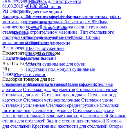
24 календарных дня. .
Держатель для инструмента
01.08.2019 - 01.08.2020
Комплекты полок
РЦ Эльтрейд
Подвесные ящики
Барнаул, ул. Власихинская, 177. Виды выполненных работ:
Решетки перфорированные
монтаж фронтальных стеллажей высота рам 8500мм,
Столешницы
количество уровней 4+3, установка средне грузовых
Тумбы для верстаков
стеллажей на строительном мезонине. Тип стеллажного
Сейфы
оборудования: среднегрузовые стеллажи. Сборка
Огневзломостойкие сейфы
металлической мебели.
Сейфы металлические
Все проекты
Шкафы оружейные
Посмотрите похожие товары
Шкафы-сейфы
Подпятник металлический
Шкафы сушильные
В х Ш х Г (мм):
х х
Модули сушильные для обуви
56 р.
Подставки под модули сушильные
Заказать
Услуги и сервис
Подборки товаров для вас
Стеллажи для магазина
Стеллажи для гаража
Стеллажи
О компании
Оплата и доставка
Отзывы
Контакты
архивные
Стеллажи для документов
Стеллажи полочные
Стеллажи для дома
Стеллажи для подвала
Стеллажи под
картотеку
Стеллажи четырехполочные
Стеллажи узкие
Стеллажи усиленные
Стеллажи среднегрузовые
Стеллажи
пятиполочные
Стеллажи грузовые
Стеллажи складские
Полки для стеллажей
Боковые планки для стеллажей
Боковые
стенки для стеллажей
Задние стенки для стеллажей
Крепеж
для стеллажей
Крестовины жесткости для стеллажей
Опоры