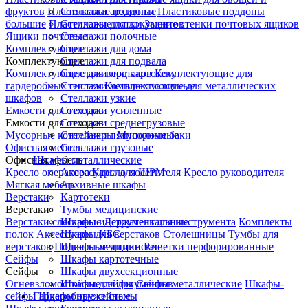
фруктов
Пластиковые поддоны
Стеллажи архивные
Пластиковые поддоны
большие
Пластиковые лотки
Стеллажи для документов
Задние стенки почтовых ящиков
Ящики почтовые
Стеллажи полочные
Комплектующие
Стеллажи для дома
Комплектующие
Стеллажи для подвала
Комплектующие для верстаков
Стеллажи под картотеку
Комплектующие для
гардеробных систем
Стеллажи четырехполочные
Комплектующие для металлических
шкафов
Стеллажи узкие
Емкости для отходов
Стеллажи усиленные
Емкости для отходов
Стеллажи среднегрузовые
Мусорные контейнеры
Стеллажи пятиполочные
Мусорные баки
Офисная мебель
Стеллажи грузовые
Офисная мебель
Шкафы металлические
Кресло оператора
Аксессуары для ШРМ
Кресло посетителя
Кресло руководителя
Мягкая мебель
Архивные шкафы
Верстаки
Картотеки
Верстаки
Тумбы медицинские
Верстаки слесарные
Шкафы инструментальные
Держатель для инструмента
Комплекты
полок
Аксессуары для верстаков
Шкафы КБС
Столешницы
Тумбы для
верстаков
Подвесные ящики
Шкафы медицинские
Решетки перфорированные
Сейфы
Шкафы картотечные
Сейфы
Шкафы двухсекционные
Огневзломостойкие сейфы
Шкафы для документов
Сейфы металлические
Шкафы-
сейфы
Гардеробные системы
Шкафы оружейные