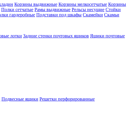
кладин
Корзины выдвижные
Корзины мелкосетчатые
Корзины
Полки сетчатые
Рамы выдвижные
Рельсы несущие
Стойки
лки гардеробные
Подставки под шкафы
Скамейки
Скамьи
овые лотки
Задние стенки почтовых ящиков
Ящики почтовые
в
Подвесные ящики
Решетки перфорированные