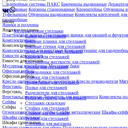
Гардеробные системы ПАКС
Брючницы выдвижные
Держатели
пластиковые
Корзины стационарные
Кронштейны
Обувницы 
Туфельницы
Обувницы выдвижные
Комплекты креплений для
гардеробные
Назад
Ящики и поддоны
Ящики и поддоны
Металлические стеллажи
Пластиковые ящики
Пластиковые ящики для овощей и фрукто
Балки для стеллажей
Комплектующие
Боковые планки для стеллажей
Комплектующие
Боковые стенки для стеллажей
Комплектующие для верстаков
Комплектующие для гардеробны
Задние стенки для стеллажей
Емкости для отходов
Крепеж для стеллажей
Емкости для отходов
Крестовины жесткости для стеллажей
Мусорные контейнеры
Мусорные баки
Опоры для стеллажей
Офисная мебель
Переходники для стеллажей
Офисная мебель
Планки для стеллажей
Кресло оператора
Кресло посетителя
Кресло руководителя
Мяг
Подпятники для стеллажей
Верстаки
Полки для стеллажей
Верстаки
Разделители для стеллажей
Верстаки слесарные
Держатель для инструмента
Комплекты по
Ребра жесткости для стеллажей
Сейфы
Стеллажи складские
Сейфы
Стойки для стеллажей
Огневзломостойкие сейфы
Сейфы металлические
Шкафы-сейф
Стяжки для стеллажей
Шкафы сушильные
Уголки для стеллажей
Шкафы сушильные
Стеллажи для магазина
Модули сушильные для обуви
Подставки под модули сушильн