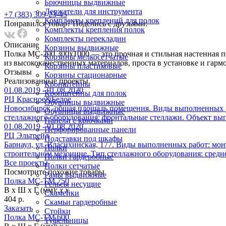
Брючницы выдвижные
Держатели для инструмента
+7 (383) 309-23-45
Комплекты креплений для полок
Понравился товар? Поделись с друзьями:
Комплекты крепления полок
Комплекты перекладин
Описание
Корзины выдвижные
Полка МС-200 300x1000 — это прочная и стильная настенная по
Корзины мелкосетчатые
из высококачественных материалов, проста в установке и гарм
Корзины пластиковые
Отзывы
Корзины стационарные
Реализованныe проекты
Кронштейны
01.08.2019 - 01.08.2020
Кронштейны для полок
РЦ Красное&Белое
Обувницы выдвижные
Новосибирск, общая площадь помещения. Виды выполненных ра
Обувницы выдвижные
стеллажного оборудования: фронтальные стеллажи. Объект вып
Панели с крючками
01.08.2019 - 01.08.2020
Перфорированные панели
РЦ Эльтрейд
Подставки под шкафы
Барнаул, ул. Власихинская, 177. Виды выполненных работ: мон
Полки
строительном мезонине. Тип стеллажного оборудования: средн
Полки гардеробные
Все проекты
Полки сетчатые
Посмотрите похожие товары
Рамы выдвижные
Полка МС-ТМ 750
Рельсы несущие
В х Ш х Г (мм):
х х
Скамейки
404 р.
Скамьи гардеробные
Заказать
Стойки
Полка МС-ТМ 600
Туфельницы