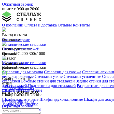
Обратный звонок
пн-пт: с 9:00 до 20:00
О компании
Оплата и доставка
Отзывы
Контакты
Выезд и смета
бесплатно
Стеллаж сервис
Металлические стеллажи
Свои монтажные
Полки для стеллажей
бригады
Полка МС-200 300x1000
Каталог
Металлические стеллажи
Гарантия на
Металлические стеллажи
работы 5 лет
Стеллажи для магазина
Стеллажи для гаража
Стеллажи архивн
четырехполочные
Стеллажи узкие
Стеллажи усиленные
Стелл
Свой проектный
стеллажей
Боковые стенки для стеллажей
Задние стенки для ст
отдел
для стеллажей
Подпятники для стеллажей
Разделители для сте
+7 (383) 309-23-45
Шкафы металлические
пн-пт: с 9:00 до 20:00
Шкафы металлические
Шкафы картотечные
Шкафы двухсекционные
Шкафы для доку
+7 (383) 309-23-45
Тумбы медицинские
Обратный звонок
Гардеробные системы
Гардеробные системы