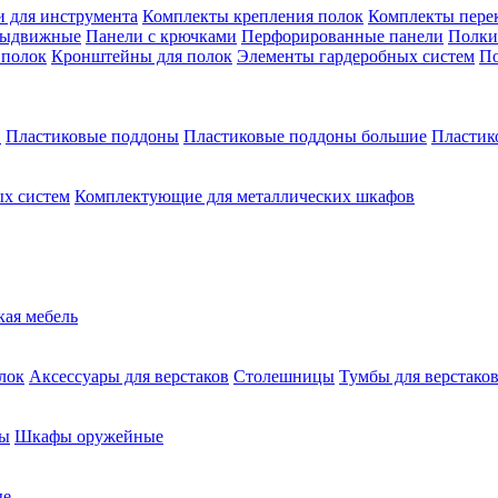
 для инструмента
Комплекты крепления полок
Комплекты пере
выдвижные
Панели с крючками
Перфорированные панели
Полки
 полок
Кронштейны для полок
Элементы гардеробных систем
По
в
Пластиковые поддоны
Пластиковые поддоны большие
Пластик
х систем
Комплектующие для металлических шкафов
кая мебель
лок
Аксессуары для верстаков
Столешницы
Тумбы для верстако
ы
Шкафы оружейные
ые