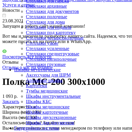
Стеллажи для гаража
Услуги и сервис
Стеллажи архивные
Новости
Стеллажи для документов
Стеллажи полочные
23.08.2021
Стеллажи для дома
Запущен в работу сайт нашей компании!
Стеллажи для подвала
Стеллажи под картотеку
Вот мы и закончили разработку нашего сайта. Надеемся, что те
Стеллажи четырехполочные
можете писать их на почту или в WhatsApp.
Стеллажи узкие
Стеллажи усиленные
Стеллажи среднегрузовые
Посмотреть все новости
Стеллажи пятиполочные
Отзывы
Стеллажи грузовые
Отзывы о нас на Флампе
Шкафы металлические
Аксессуары для ШРМ
Полка МС-200 300x1000
Архивные шкафы
Картотеки
Тумбы медицинские
1 093 р.
Шкафы инструментальные
Заказать
Шкафы КБС
Характеристики
Шкафы медицинские
Ширина (мм):
1000
Шкафы картотечные
Высота (мм):
300
Шкафы двухсекционные
Остались вопросы? Задайте их нам!
Шкафы для документов
Вы можете связаться с наши менеджером по телефону или напи
Гардеробные системы