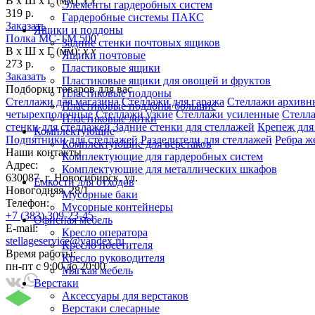
В х Ш х Г (мм):
х х
Элементы гардеробных систем
319 р.
Гардеробные системы ПАКС
Заказать
Ящики и поддоны
Полка МС-ТМ 500
Задние стенки почтовых ящиков
В х Ш х Г (мм):
х х
Ящики почтовые
273 р.
Пластиковые ящики
Заказать
Пластиковые ящики для овощей и фруктов
Подборки товаров для вас
Пластиковые поддоны
Стеллажи для магазина
Стеллажи для гаража
Стеллажи архивн
Пластиковые поддоны большие
четырехполочные
Стеллажи узкие
Стеллажи усиленные
Стелл
Пластиковые лотки
стенки для стеллажей
Задние стенки для стеллажей
Крепеж для
Комплектующие
Подпятники для стеллажей
Разделители для стеллажей
Ребра ж
Комплектующие для верстаков
Наши контакты
Комплектующие для гардеробных систем
Адрес:
Комплектующие для металлических шкафов
630087, г. Новосибирск, ул.
Емкости для отходов
Новогодняя, 28/1
Мусорные баки
Телефон:
Мусорные контейнеры
+7 (383) 309-23-45
Офисная мебель
E-mail:
Кресло оператора
stellageservice@yandex.ru
Кресло посетителя
Время работы:
Кресло руководителя
пн-пт с 9:00 до 20:00
Мягкая мебель
Верстаки
Аксессуары для верстаков
Верстаки слесарные