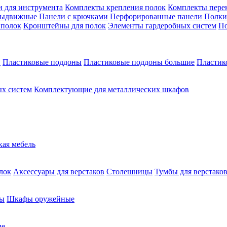
 для инструмента
Комплекты крепления полок
Комплекты пере
выдвижные
Панели с крючками
Перфорированные панели
Полки
 полок
Кронштейны для полок
Элементы гардеробных систем
По
в
Пластиковые поддоны
Пластиковые поддоны большие
Пластик
х систем
Комплектующие для металлических шкафов
кая мебель
лок
Аксессуары для верстаков
Столешницы
Тумбы для верстако
ы
Шкафы оружейные
ые