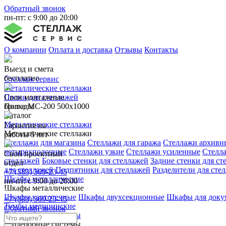
Обратный звонок
пн-пт: с 9:00 до 20:00
О компании
Оплата и доставка
Отзывы
Контакты
Выезд и смета
бесплатно
Стеллаж сервис
Металлические стеллажи
Свои монтажные
Полки для стеллажей
бригады
Полка МС-200 500x1000
Каталог
Металлические стеллажи
Гарантия на
Металлические стеллажи
работы 5 лет
Стеллажи для магазина
Стеллажи для гаража
Стеллажи архивн
четырехполочные
Стеллажи узкие
Стеллажи усиленные
Стелл
Свой проектный
стеллажей
Боковые стенки для стеллажей
Задние стенки для ст
отдел
для стеллажей
Подпятники для стеллажей
Разделители для сте
+7 (383) 309-23-45
Шкафы металлические
пн-пт: с 9:00 до 20:00
Шкафы металлические
Шкафы картотечные
Шкафы двухсекционные
Шкафы для доку
+7 (383) 309-23-45
Тумбы медицинские
Обратный звонок
Гардеробные системы
Гардеробные системы