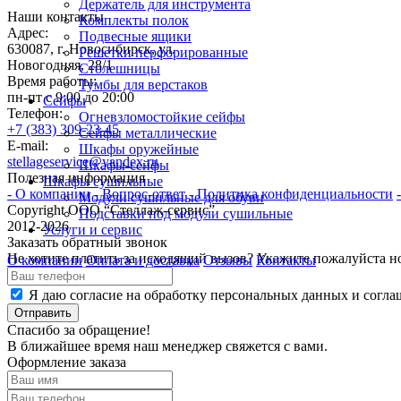
Держатель для инструмента
Наши контакты
Комплекты полок
Адрес:
Подвесные ящики
630087, г. Новосибирск, ул.
Решетки перфорированные
Новогодняя, 28/1
Столешницы
Время работы:
Тумбы для верстаков
пн-пт с 9:00 до 20:00
Сейфы
Телефон:
Огневзломостойкие сейфы
+7 (383) 309-23-45
Сейфы металлические
E-mail:
Шкафы оружейные
stellageservice@yandex.ru
Шкафы-сейфы
Полезная информация
Шкафы сушильные
- О компании
- Вопрос-ответ
- Политика конфиденциальности
Модули сушильные для обуви
Copyright ООО “Стeллаж-сервис”
Подставки под модули сушильные
2012-2026
Услуги и сервис
Заказать обратный звонок
Не хотите платить за исходящий вызов? Укажите пожалуйста н
О компании
Оплата и доставка
Отзывы
Контакты
Я даю согласие на обработку персональных данных и согла
Отправить
Спасибо за обращение!
В ближайшее время наш менеджер свяжется с вами.
Оформление заказа