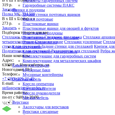
В х Ш х Г (мм):
х х
Элементы гардеробных систем
319 р.
Гардеробные системы ПАКС
Заказать
Ящики и поддоны
Полка МС-ТМ 500
Задние стенки почтовых ящиков
В х Ш х Г (мм):
х х
Ящики почтовые
273 р.
Пластиковые ящики
Заказать
Пластиковые ящики для овощей и фруктов
Подборки товаров для вас
Пластиковые поддоны
Стеллажи для магазина
Стеллажи для гаража
Стеллажи архивн
Пластиковые поддоны большие
четырехполочные
Стеллажи узкие
Стеллажи усиленные
Стелл
Пластиковые лотки
стенки для стеллажей
Задние стенки для стеллажей
Крепеж для
Комплектующие
Подпятники для стеллажей
Разделители для стеллажей
Ребра ж
Комплектующие для верстаков
Наши контакты
Комплектующие для гардеробных систем
Адрес:
Комплектующие для металлических шкафов
630087, г. Новосибирск, ул.
Емкости для отходов
Новогодняя, 28/1
Мусорные баки
Телефон:
Мусорные контейнеры
+7 (383) 309-23-45
Офисная мебель
E-mail:
Кресло оператора
stellageservice@yandex.ru
Кресло посетителя
Время работы:
Кресло руководителя
пн-пт с 9:00 до 20:00
Мягкая мебель
Верстаки
Аксессуары для верстаков
Верстаки слесарные