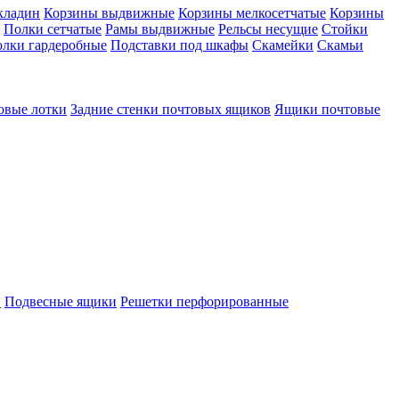
кладин
Корзины выдвижные
Корзины мелкосетчатые
Корзины
Полки сетчатые
Рамы выдвижные
Рельсы несущие
Стойки
лки гардеробные
Подставки под шкафы
Скамейки
Скамьи
овые лотки
Задние стенки почтовых ящиков
Ящики почтовые
в
Подвесные ящики
Решетки перфорированные