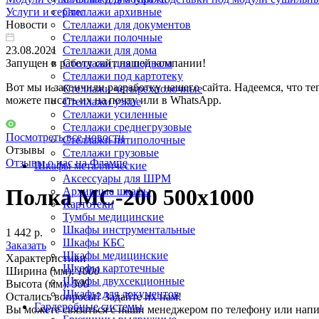
Услуги и сервис
Стеллажи архивные
Новости
Стеллажи для документов
Стеллажи полочные
23.08.2021
Стеллажи для дома
Запущен в работу сайт нашей компании!
Стеллажи для подвала
Стеллажи под картотеку
Вот мы и закончили разработку нашего сайта. Надеемся, что те
Стеллажи четырехполочные
можете писать их на почту или в WhatsApp.
Стеллажи узкие
Стеллажи усиленные
Стеллажи среднегрузовые
Посмотреть все новости
Стеллажи пятиполочные
Отзывы
Стеллажи грузовые
Отзывы о нас на Флампе
Шкафы металлические
Аксессуары для ШРМ
Полка МС-200 500x1000
Архивные шкафы
Картотеки
Тумбы медицинские
Шкафы инструментальные
1 442 р.
Шкафы КБС
Заказать
Шкафы медицинские
Характеристики
Шкафы картотечные
Ширина (мм):
1000
Шкафы двухсекционные
Высота (мм):
500
Шкафы для документов
Остались вопросы? Задайте их нам!
Гардеробные системы
Вы можете связаться с наши менеджером по телефону или напи