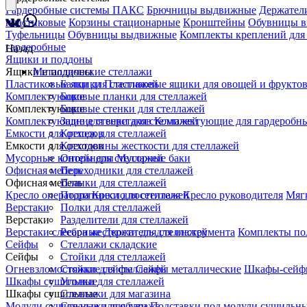
Гардеробные системы ПАКС
Брючницы выдвижные
Держатели
пластиковые
Корзины стационарные
Кронштейны
Обувницы 
Туфельницы
Обувницы выдвижные
Комплекты креплений для
гардеробные
Назад
Ящики и поддоны
Ящики и поддоны
Металлические стеллажи
Пластиковые ящики
Балки для стеллажей
Пластиковые ящики для овощей и фрукто
Комплектующие
Боковые планки для стеллажей
Комплектующие
Боковые стенки для стеллажей
Комплектующие для верстаков
Задние стенки для стеллажей
Комплектующие для гардеробны
Емкости для отходов
Крепеж для стеллажей
Емкости для отходов
Крестовины жесткости для стеллажей
Мусорные контейнеры
Опоры для стеллажей
Мусорные баки
Офисная мебель
Переходники для стеллажей
Офисная мебель
Планки для стеллажей
Кресло оператора
Подпятники для стеллажей
Кресло посетителя
Кресло руководителя
Мяг
Верстаки
Полки для стеллажей
Верстаки
Разделители для стеллажей
Верстаки слесарные
Ребра жесткости для стеллажей
Держатель для инструмента
Комплекты по
Сейфы
Стеллажи складские
Сейфы
Стойки для стеллажей
Огневзломостойкие сейфы
Стяжки для стеллажей
Сейфы металлические
Шкафы-сейф
Шкафы сушильные
Уголки для стеллажей
Шкафы сушильные
Стеллажи для магазина
Модули сушильные для обуви
Стеллажи для гаража
Подставки под модули сушильн