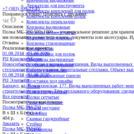
Брючницы выдвижные
Держатели для инструмента
+7 (383) 309-23-45
Комплекты креплений для полок
Понравился товар? Поделись с друзьями:
Комплекты крепления полок
Комплекты перекладин
Описание
Корзины выдвижные
Полка МС-200 500x1000 — универсальное решение для хранени
Корзины мелкосетчатые
мм позволяют разместить книги, документы или аксессуары. И
Корзины пластиковые
Отзывы
Корзины стационарные
Реализованныe проекты
Кронштейны
01.08.2019 - 01.08.2020
Кронштейны для полок
РЦ Красное&Белое
Обувницы выдвижные
Новосибирск, общая площадь помещения. Виды выполненных ра
Обувницы выдвижные
стеллажного оборудования: фронтальные стеллажи. Объект вып
Панели с крючками
01.08.2019 - 01.08.2020
Перфорированные панели
РЦ Эльтрейд
Подставки под шкафы
Барнаул, ул. Власихинская, 177. Виды выполненных работ: мон
Полки
строительном мезонине. Тип стеллажного оборудования: средн
Полки гардеробные
Все проекты
Полки сетчатые
Посмотрите похожие товары
Рамы выдвижные
Полка МС-ТМ 750
Рельсы несущие
В х Ш х Г (мм):
х х
Скамейки
404 р.
Скамьи гардеробные
Заказать
Стойки
Полка МС-ТМ 600
Туфельницы