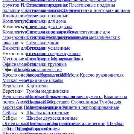
фруктов
Пластиковые поддоны
Стеллажи архивные
Пластиковые поддоны
большие
Пластиковые лотки
Стеллажи для документов
Задние стенки почтовых ящиков
Ящики почтовые
Стеллажи полочные
Комплектующие
Стеллажи для дома
Комплектующие
Стеллажи для подвала
Комплектующие для верстаков
Стеллажи под картотеку
Комплектующие для
гардеробных систем
Стеллажи четырехполочные
Комплектующие для металлических
шкафов
Стеллажи узкие
Емкости для отходов
Стеллажи усиленные
Емкости для отходов
Стеллажи среднегрузовые
Мусорные контейнеры
Стеллажи пятиполочные
Мусорные баки
Офисная мебель
Стеллажи грузовые
Офисная мебель
Шкафы металлические
Кресло оператора
Аксессуары для ШРМ
Кресло посетителя
Кресло руководителя
Мягкая мебель
Архивные шкафы
Верстаки
Картотеки
Верстаки
Тумбы медицинские
Верстаки слесарные
Шкафы инструментальные
Держатель для инструмента
Комплекты
полок
Аксессуары для верстаков
Шкафы КБС
Столешницы
Тумбы для
верстаков
Подвесные ящики
Шкафы медицинские
Решетки перфорированные
Сейфы
Шкафы картотечные
Сейфы
Шкафы двухсекционные
Огневзломостойкие сейфы
Шкафы для документов
Сейфы металлические
Шкафы-
сейфы
Гардеробные системы
Шкафы оружейные