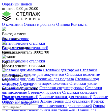
Обратный звонок
пн-пт: с 9:00 до 20:00
О компании
Оплата и доставка
Отзывы
Контакты
Выезд и смета
бесплатно
Стеллаж сервис
Металлические стеллажи
Свои монтажные
Разделители для стеллажей
бригады
Прод.разделитель 1000x700
Каталог
Металлические стеллажи
Гарантия на
Металлические стеллажи
работы 5 лет
Стеллажи для магазина
Стеллажи для гаража
Стеллажи
архивные
Стеллажи для документов
Стеллажи полочные
Свой проектный
Стеллажи для дома
Стеллажи для подвала
Стеллажи под
отдел
картотеку
Стеллажи четырехполочные
Стеллажи узкие
+7 (383) 309-23-45
Стеллажи усиленные
Стеллажи среднегрузовые
Стеллажи
пн-пт: с 9:00 до 20:00
пятиполочные
Стеллажи грузовые
Стеллажи складские
Полки для стеллажей
Боковые планки для стеллажей
Боковые
+7 (383) 309-23-45
стенки для стеллажей
Задние стенки для стеллажей
Крепеж
Обратный звонок
для стеллажей
Крестовины жесткости для стеллажей
Опоры
для стеллажей
Переходники для стеллажей
Планки для