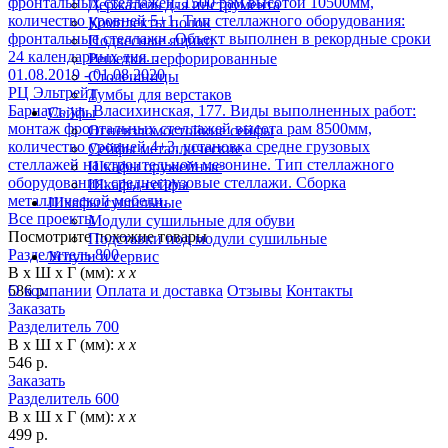
фронтальных стеллажей, 1500 рам высотой 10500мм,
Держатель для инструмента
количество уровней 5+1. Тип стеллажного оборудования:
Комплекты полок
фронтальные стеллажи. Объект выполнен в рекордные сроки
Подвесные ящики
24 календарных дня. .
Решетки перфорированные
01.08.2019 - 01.08.2020
Столешницы
РЦ Эльтрейд
Тумбы для верстаков
Барнаул, ул. Власихинская, 177. Виды выполненных работ:
Сейфы
монтаж фронтальных стеллажей высота рам 8500мм,
Огневзломостойкие сейфы
количество уровней 4+3, установка средне грузовых
Сейфы металлические
стеллажей на строительном мезонине. Тип стеллажного
Шкафы оружейные
оборудования: среднегрузовые стеллажи. Сборка
Шкафы-сейфы
металлической мебели.
Шкафы сушильные
Все проекты
Модули сушильные для обуви
Посмотрите похожие товары
Подставки под модули сушильные
Разделитель 800
Услуги и сервис
В х Ш х Г (мм):
х х
586 р.
О компании
Оплата и доставка
Отзывы
Контакты
Заказать
Разделитель 700
В х Ш х Г (мм):
х х
546 р.
Заказать
Разделитель 600
В х Ш х Г (мм):
х х
499 р.