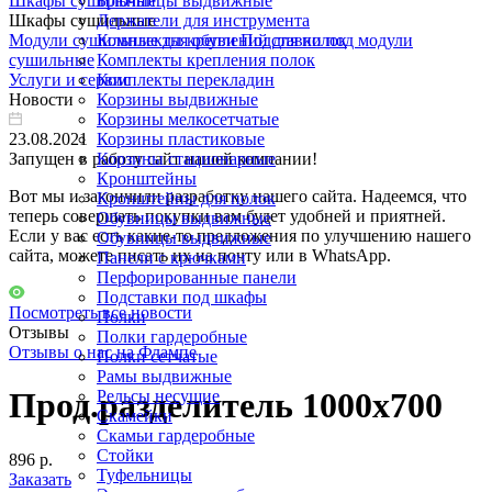
Шкафы сушильные
Брючницы выдвижные
Шкафы сушильные
Держатели для инструмента
Модули сушильные для обуви
Комплекты креплений для полок
Подставки под модули
сушильные
Комплекты крепления полок
Услуги и сервис
Комплекты перекладин
Новости
Корзины выдвижные
Корзины мелкосетчатые
23.08.2021
Корзины пластиковые
Запущен в работу сайт нашей компании!
Корзины стационарные
Кронштейны
Вот мы и закончили разработку нашего сайта. Надеемся, что
Кронштейны для полок
теперь совершать покупки вам будет удобней и приятней.
Обувницы выдвижные
Если у вас есть какие-то предложения по улучшению нашего
Обувницы выдвижные
сайта, можете писать их на почту или в WhatsApp.
Панели с крючками
Перфорированные панели
Подставки под шкафы
Посмотреть все новости
Полки
Отзывы
Полки гардеробные
Отзывы о нас на Флампе
Полки сетчатые
Рамы выдвижные
Прод.разделитель 1000x700
Рельсы несущие
Скамейки
Скамьи гардеробные
Стойки
896 р.
Туфельницы
Заказать