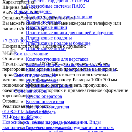
Элементы гардеробных систем
Характеристики
Гардеробные системы ПАКС
Ширина (мм):
700
Ящики и поддоны
Высота (мм):
1000
Задние стенки почтовых ящиков
Остались вопросы? Задайте их нам!
Ящики почтовые
Вы можете связаться с наши менеджером по телефону или
Пластиковые ящики
написать в WhatsApp
Пластиковые ящики для овощей и фруктов
Пластиковые поддоны
+7 (383) 309-23-45
Пластиковые поддоны большие
Понравился товар? Поделись с друзьями:
Пластиковые лотки
Комплектующие
Описание
Комплектующие для верстаков
Прод.разделитель 1000x700 – это прочная и удобная
Комплектующие для гардеробных систем
перегородка для организации пространства на витринах,
Комплектующие для металлических шкафов
прилавках или складах. Изготовлен из долговечных
Емкости для отходов
материалов, устойчивых к износу. Размеры 1000x700 мм
Мусорные баки
позволяют эффективно разграничивать продукцию,
Мусорные контейнеры
обеспечивая чистоту, порядок и привлекательное оформление
Офисная мебель
торговой зоны.
Кресло оператора
Отзывы
Кресло посетителя
Реализованныe проекты
Кресло руководителя
01.08.2019 - 01.08.2020
Мягкая мебель
РЦ Красное&Белое
Верстаки
Новосибирск, общая площадь помещения. Виды
Аксессуары для верстаков
выполненных работ: выгрузка оборудования и монтаж
Верстаки слесарные