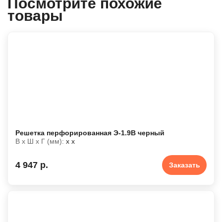
Посмотрите похожие
товары
Решетка перфорированная Э-1.9В черный
В х Ш х Г (мм):
х х
4 947 р.
Заказать