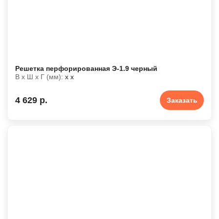
Решетка перфорированная Э-1.9 черный
В х Ш х Г (мм):
х х
4 629 р.
Заказать