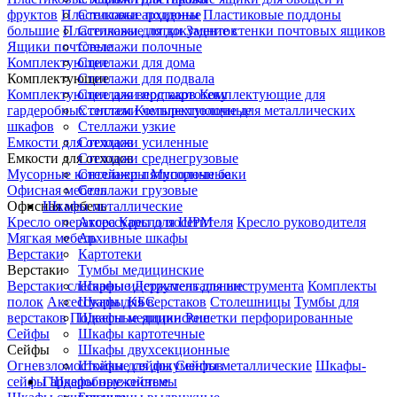
фруктов
Пластиковые поддоны
Стеллажи архивные
Пластиковые поддоны
большие
Пластиковые лотки
Стеллажи для документов
Задние стенки почтовых ящиков
Ящики почтовые
Стеллажи полочные
Комплектующие
Стеллажи для дома
Комплектующие
Стеллажи для подвала
Комплектующие для верстаков
Стеллажи под картотеку
Комплектующие для
гардеробных систем
Стеллажи четырехполочные
Комплектующие для металлических
шкафов
Стеллажи узкие
Емкости для отходов
Стеллажи усиленные
Емкости для отходов
Стеллажи среднегрузовые
Мусорные контейнеры
Стеллажи пятиполочные
Мусорные баки
Офисная мебель
Стеллажи грузовые
Офисная мебель
Шкафы металлические
Кресло оператора
Аксессуары для ШРМ
Кресло посетителя
Кресло руководителя
Мягкая мебель
Архивные шкафы
Верстаки
Картотеки
Верстаки
Тумбы медицинские
Верстаки слесарные
Шкафы инструментальные
Держатель для инструмента
Комплекты
полок
Аксессуары для верстаков
Шкафы КБС
Столешницы
Тумбы для
верстаков
Подвесные ящики
Шкафы медицинские
Решетки перфорированные
Сейфы
Шкафы картотечные
Сейфы
Шкафы двухсекционные
Огневзломостойкие сейфы
Шкафы для документов
Сейфы металлические
Шкафы-
сейфы
Гардеробные системы
Шкафы оружейные