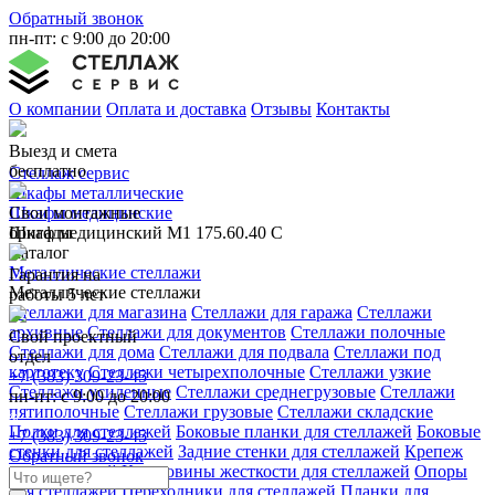
Обратный звонок
пн-пт: с 9:00 до 20:00
О компании
Оплата и доставка
Отзывы
Контакты
Выезд и смета
бесплатно
Стеллаж сервис
Шкафы металлические
Свои монтажные
Шкафы медицинские
бригады
Шкаф медицинский М1 175.60.40 С
Каталог
Металлические стеллажи
Гарантия на
Металлические стеллажи
работы 5 лет
Стеллажи для магазина
Стеллажи для гаража
Стеллажи
архивные
Стеллажи для документов
Стеллажи полочные
Свой проектный
Стеллажи для дома
Стеллажи для подвала
Стеллажи под
отдел
картотеку
Стеллажи четырехполочные
Стеллажи узкие
+7 (383) 309-23-45
Стеллажи усиленные
Стеллажи среднегрузовые
Стеллажи
пн-пт: с 9:00 до 20:00
пятиполочные
Стеллажи грузовые
Стеллажи складские
Полки для стеллажей
Боковые планки для стеллажей
Боковые
+7 (383) 309-23-45
стенки для стеллажей
Задние стенки для стеллажей
Крепеж
Обратный звонок
для стеллажей
Крестовины жесткости для стеллажей
Опоры
для стеллажей
Переходники для стеллажей
Планки для