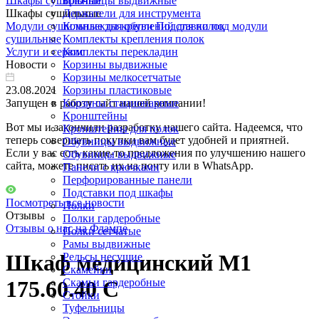
Шкафы сушильные
Брючницы выдвижные
Шкафы сушильные
Держатели для инструмента
Модули сушильные для обуви
Комплекты креплений для полок
Подставки под модули
сушильные
Комплекты крепления полок
Услуги и сервис
Комплекты перекладин
Новости
Корзины выдвижные
Корзины мелкосетчатые
23.08.2021
Корзины пластиковые
Запущен в работу сайт нашей компании!
Корзины стационарные
Кронштейны
Вот мы и закончили разработку нашего сайта. Надеемся, что
Кронштейны для полок
теперь совершать покупки вам будет удобней и приятней.
Обувницы выдвижные
Если у вас есть какие-то предложения по улучшению нашего
Обувницы выдвижные
сайта, можете писать их на почту или в WhatsApp.
Панели с крючками
Перфорированные панели
Подставки под шкафы
Посмотреть все новости
Полки
Отзывы
Полки гардеробные
Отзывы о нас на Флампе
Полки сетчатые
Рамы выдвижные
Шкаф медицинский М1
Рельсы несущие
Скамейки
Скамьи гардеробные
175.60.40 С
Стойки
Туфельницы