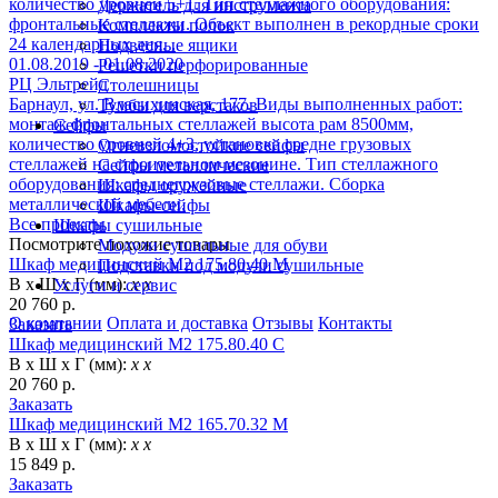
количество уровней 5+1. Тип стеллажного оборудования:
Держатель для инструмента
фронтальные стеллажи. Объект выполнен в рекордные сроки
Комплекты полок
24 календарных дня. .
Подвесные ящики
01.08.2019 - 01.08.2020
Решетки перфорированные
РЦ Эльтрейд
Столешницы
Барнаул, ул. Власихинская, 177. Виды выполненных работ:
Тумбы для верстаков
монтаж фронтальных стеллажей высота рам 8500мм,
Сейфы
количество уровней 4+3, установка средне грузовых
Огневзломостойкие сейфы
стеллажей на строительном мезонине. Тип стеллажного
Сейфы металлические
оборудования: среднегрузовые стеллажи. Сборка
Шкафы оружейные
металлической мебели.
Шкафы-сейфы
Все проекты
Шкафы сушильные
Посмотрите похожие товары
Модули сушильные для обуви
Шкаф медицинский М2 175.80.40 М
Подставки под модули сушильные
В х Ш х Г (мм):
х х
Услуги и сервис
20 760 р.
О компании
Оплата и доставка
Отзывы
Контакты
Заказать
Шкаф медицинский М2 175.80.40 C
В х Ш х Г (мм):
х х
20 760 р.
Заказать
Шкаф медицинский М2 165.70.32 М
В х Ш х Г (мм):
х х
15 849 р.
Заказать