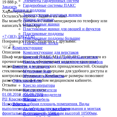
Элементы гардеробных систем
19 888 р.
Гардеробные системы ПАКС
Заказать
Ящики и поддоны
Характеристики
Задние стенки почтовых ящиков
Остались вопросы? Задайте их нам!
Ящики почтовые
Вы можете связаться с наши менеджером по телефону или
Пластиковые ящики
написать в WhatsApp
Пластиковые ящики для овощей и фруктов
Пластиковые поддоны
+7 (383) 309-23-45
Пластиковые поддоны большие
Понравился товар? Поделись с друзьями:
Пластиковые лотки
Комплектующие
Описание
Комплектующие для верстаков
Шкаф медицинский ПАКС М1 175.60.40 С изготовлен из
Комплектующие для гардеробных систем
прочного металла, обеспечивает надежное хранение
Комплектующие для металлических шкафов
медикаментов и медицинских принадлежностей. Оснащён
Емкости для отходов
стеклянными полками и дверцами для удобного доступа и
Мусорные баки
контроля содержимого. Компактные размеры позволяют
Мусорные контейнеры
разместить шкаф в любом медицинском кабинете.
Офисная мебель
Отзывы
Кресло оператора
Реализованныe проекты
Кресло посетителя
01.08.2019 - 01.08.2020
Кресло руководителя
РЦ Красное&Белое
Мягкая мебель
Новосибирск, общая площадь помещения. Виды
Верстаки
выполненных работ: выгрузка оборудования и монтаж
Аксессуары для верстаков
фронтальных стеллажей, 1500 рам высотой 10500мм,
Верстаки слесарные