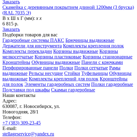
Заказать
Скамейка с деревянным покрытием длиной 1200мм (3 бруска)
(RAL 7035 Э)
В х Ш х Г (мм):
х х
6 815 р.
Заказать
Подборки товаров для вас
Гардеробные системы ПАКС
Брючницы выдвижные
Держатели для инструмента
Комплекты крепления полок
Комплекты перекладин
Корзины выдвижные
Корзины
мелкосетчатые
Корзины пластиковые
Корзины стационарные
Кронштейны
Обувницы выдвижные
Панели с крючками
Перфорированные панели
Полки
Полки сетчатые
Рамы
выдвижные
Рельсы несущие
Стойки
Туфельницы
Обувницы
выдвижные
Комплекты креплений для полок
Кронштейны
для полок
Элементы гардеробных систем
Полки гардеробные
Подставки под шкафы
Скамьи гардеробные
Наши контакты
Адрес:
630087, г. Новосибирск, ул.
Новогодняя, 28/1
Телефон:
+7 (383) 309-23-45
E-mail:
stellageservice@yandex.ru