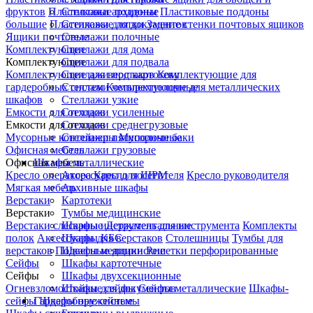
фруктов
Пластиковые поддоны
Стеллажи архивные
Пластиковые поддоны
большие
Пластиковые лотки
Стеллажи для документов
Задние стенки почтовых ящиков
Ящики почтовые
Стеллажи полочные
Комплектующие
Стеллажи для дома
Комплектующие
Стеллажи для подвала
Комплектующие для верстаков
Стеллажи под картотеку
Комплектующие для
гардеробных систем
Стеллажи четырехполочные
Комплектующие для металлических
шкафов
Стеллажи узкие
Емкости для отходов
Стеллажи усиленные
Емкости для отходов
Стеллажи среднегрузовые
Мусорные контейнеры
Стеллажи пятиполочные
Мусорные баки
Офисная мебель
Стеллажи грузовые
Офисная мебель
Шкафы металлические
Кресло оператора
Аксессуары для ШРМ
Кресло посетителя
Кресло руководителя
Мягкая мебель
Архивные шкафы
Верстаки
Картотеки
Верстаки
Тумбы медицинские
Верстаки слесарные
Шкафы инструментальные
Держатель для инструмента
Комплекты
полок
Аксессуары для верстаков
Шкафы КБС
Столешницы
Тумбы для
верстаков
Подвесные ящики
Шкафы медицинские
Решетки перфорированные
Сейфы
Шкафы картотечные
Сейфы
Шкафы двухсекционные
Огневзломостойкие сейфы
Шкафы для документов
Сейфы металлические
Шкафы-
сейфы
Гардеробные системы
Шкафы оружейные