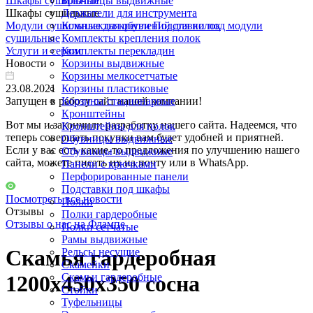
Шкафы сушильные
Брючницы выдвижные
Шкафы сушильные
Держатели для инструмента
Модули сушильные для обуви
Комплекты креплений для полок
Подставки под модули
сушильные
Комплекты крепления полок
Услуги и сервис
Комплекты перекладин
Новости
Корзины выдвижные
Корзины мелкосетчатые
23.08.2021
Корзины пластиковые
Запущен в работу сайт нашей компании!
Корзины стационарные
Кронштейны
Вот мы и закончили разработку нашего сайта. Надеемся, что
Кронштейны для полок
теперь совершать покупки вам будет удобней и приятней.
Обувницы выдвижные
Если у вас есть какие-то предложения по улучшению нашего
Обувницы выдвижные
сайта, можете писать их на почту или в WhatsApp.
Панели с крючками
Перфорированные панели
Подставки под шкафы
Посмотреть все новости
Полки
Отзывы
Полки гардеробные
Отзывы о нас на Флампе
Полки сетчатые
Рамы выдвижные
Скамья гардеробная
Рельсы несущие
Скамейки
Скамьи гардеробные
1200х450х350 сосна
Стойки
Туфельницы