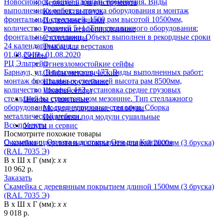
Новосибирск, общая площадь помещения. Виды
Держатель для инструмента
выполненных работ: выгрузка оборудования и монтаж
Комплекты полок
фронтальных стеллажей, 1500 рам высотой 10500мм,
Подвесные ящики
количество уровней 5+1. Тип стеллажного оборудования:
Решетки перфорированные
фронтальные стеллажи. Объект выполнен в рекордные сроки
Столешницы
24 календарных дня. .
Тумбы для верстаков
01.08.2019 - 01.08.2020
Сейфы
РЦ Эльтрейд
Огневзломостойкие сейфы
Барнаул, ул. Власихинская, 177. Виды выполненных работ:
Сейфы металлические
монтаж фронтальных стеллажей высота рам 8500мм,
Шкафы оружейные
количество уровней 4+3, установка средне грузовых
Шкафы-сейфы
стеллажей на строительном мезонине. Тип стеллажного
Шкафы сушильные
оборудования: среднегрузовые стеллажи. Сборка
Модули сушильные для обуви
металлической мебели.
Подставки под модули сушильные
Все проекты
Услуги и сервис
Посмотрите похожие товары
О компании
Оплата и доставка
Отзывы
Контакты
Скамейка с деревянным покрытием длиной 2000мм (3 бруска)
(RAL 7035 Э)
В х Ш х Г (мм):
х х
10 962 р.
Заказать
Скамейка с деревянным покрытием длиной 1500мм (3 бруска)
(RAL 7035 Э)
В х Ш х Г (мм):
х х
9 018 р.