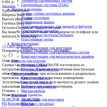
Элементы гардеробных систем
6 091 р.
Гардеробные системы ПАКС
Заказать
Ящики и поддоны
Характеристики
Задние стенки почтовых ящиков
Ширина (мм):
450
Ящики почтовые
Высота (мм):
1200
Пластиковые ящики
Глубина (мм):
350
Пластиковые ящики для овощей и фруктов
Остались вопросы? Задайте их нам!
Пластиковые поддоны
Вы можете связаться с наши менеджером по телефону или
Пластиковые поддоны большие
написать в WhatsApp
Пластиковые лотки
Комплектующие
+7 (383) 309-23-45
Комплектующие для верстаков
Понравился товар? Поделись с друзьями:
Комплектующие для гардеробных систем
Комплектующие для металлических шкафов
Описание
Емкости для отходов
Скамья гардеробная 1200х450х350 изготовлена из
Мусорные баки
натуральной сосны. Прочная и устойчивая конструкция
Мусорные контейнеры
обеспечивает комфорт при использовании в раздевалках,
Офисная мебель
прихожих, общественных и частных помещениях.
Кресло оператора
Эстетичный внешний вид и долговечность делают скамью
Кресло посетителя
идеальным выбором для вашего интерьера.
Кресло руководителя
Отзывы
Мягкая мебель
Реализованныe проекты
Верстаки
01.08.2019 - 01.08.2020
Аксессуары для верстаков
РЦ Красное&Белое
Верстаки слесарные