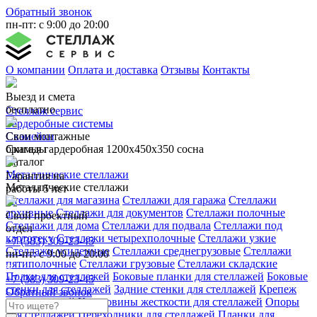
Обратный звонок
пн-пт: с 9:00 до 20:00
О компании
Оплата и доставка
Отзывы
Контакты
Выезд и смета
бесплатно
Стеллаж сервис
Гардеробные системы
Свои монтажные
Скамейки
бригады
Скамья гардеробная 1200х450х350 сосна
Каталог
Металлические стеллажи
Гарантия на
Металлические стеллажи
работы 5 лет
Стеллажи для магазина
Стеллажи для гаража
Стеллажи
архивные
Стеллажи для документов
Стеллажи полочные
Свой проектный
Стеллажи для дома
Стеллажи для подвала
Стеллажи под
отдел
картотеку
Стеллажи четырехполочные
Стеллажи узкие
+7 (383) 309-23-45
Стеллажи усиленные
Стеллажи среднегрузовые
Стеллажи
пн-пт: с 9:00 до 20:00
пятиполочные
Стеллажи грузовые
Стеллажи складские
Полки для стеллажей
Боковые планки для стеллажей
Боковые
+7 (383) 309-23-45
стенки для стеллажей
Задние стенки для стеллажей
Крепеж
Обратный звонок
для стеллажей
Крестовины жесткости для стеллажей
Опоры
для стеллажей
Переходники для стеллажей
Планки для