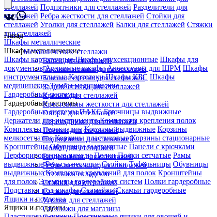
стеллажей
Подпятники для стеллажей
Разделители для
стеллажей
Ребра жесткости для стеллажей
Стойки для
стеллажей
Уголки для стеллажей
Балки для стеллажей
Стяжки
для стеллажей
Назад
Шкафы металлические
Шкафы металлические
Металлические стеллажи
Шкафы картотечные
Шкафы двухсекционные
Шкафы для
Балки для стеллажей
документов
Архивные шкафы
Аксессуары для ШРМ
Шкафы
Боковые планки для стеллажей
инструментальные
Картотеки
Шкафы КБС
Шкафы
Боковые стенки для стеллажей
медицинские
Тумбы медицинские
Задние стенки для стеллажей
Гардеробные системы
Крепеж для стеллажей
Гардеробные системы
Крестовины жесткости для стеллажей
Гардеробные системы ПАКС
Брючницы выдвижные
Опоры для стеллажей
Держатели для инструмента
Комплекты крепления полок
Переходники для стеллажей
Комплекты перекладин
Корзины выдвижные
Корзины
Планки для стеллажей
мелкосетчатые
Корзины пластиковые
Корзины стационарные
Подпятники для стеллажей
Кронштейны
Обувницы выдвижные
Панели с крючками
Полки для стеллажей
Перфорированные панели
Полки
Полки сетчатые
Рамы
Разделители для стеллажей
выдвижные
Рельсы несущие
Стойки
Туфельницы
Обувницы
Ребра жесткости для стеллажей
выдвижные
Комплекты креплений для полок
Кронштейны
Стеллажи складские
для полок
Элементы гардеробных систем
Полки гардеробные
Стойки для стеллажей
Подставки под шкафы
Скамейки
Скамьи гардеробные
Стяжки для стеллажей
Ящики и поддоны
Уголки для стеллажей
Ящики и поддоны
Стеллажи для магазина
Пластиковые ящики
Пластиковые ящики для овощей и