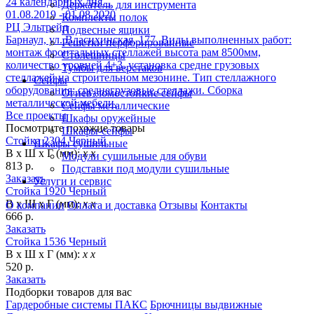
24 календарных дня. .
Держатель для инструмента
01.08.2019 - 01.08.2020
Комплекты полок
РЦ Эльтрейд
Подвесные ящики
Барнаул, ул. Власихинская, 177. Виды выполненных работ:
Решетки перфорированные
монтаж фронтальных стеллажей высота рам 8500мм,
Столешницы
количество уровней 4+3, установка средне грузовых
Тумбы для верстаков
стеллажей на строительном мезонине. Тип стеллажного
Сейфы
оборудования: среднегрузовые стеллажи. Сборка
Огневзломостойкие сейфы
металлической мебели.
Сейфы металлические
Все проекты
Шкафы оружейные
Посмотрите похожие товары
Шкафы-сейфы
Стойка 2304 Черный
Шкафы сушильные
В х Ш х Г (мм):
х х
Модули сушильные для обуви
813 р.
Подставки под модули сушильные
Заказать
Услуги и сервис
Стойка 1920 Черный
В х Ш х Г (мм):
х х
О компании
Оплата и доставка
Отзывы
Контакты
666 р.
Заказать
Стойка 1536 Черный
В х Ш х Г (мм):
х х
520 р.
Заказать
Подборки товаров для вас
Гардеробные системы ПАКС
Брючницы выдвижные