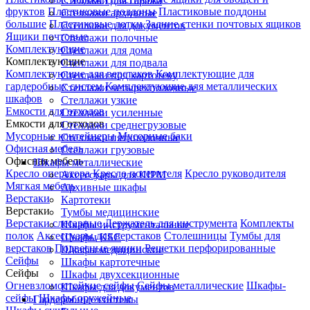
Стеллажи для гаража
фруктов
Пластиковые поддоны
Пластиковые поддоны
Стеллажи архивные
большие
Пластиковые лотки
Задние стенки почтовых ящиков
Стеллажи для документов
Ящики почтовые
Стеллажи полочные
Комплектующие
Стеллажи для дома
Комплектующие
Стеллажи для подвала
Комплектующие для верстаков
Комплектующие для
Стеллажи под картотеку
гардеробных систем
Комплектующие для металлических
Стеллажи четырехполочные
шкафов
Стеллажи узкие
Емкости для отходов
Стеллажи усиленные
Емкости для отходов
Стеллажи среднегрузовые
Мусорные контейнеры
Мусорные баки
Стеллажи пятиполочные
Офисная мебель
Стеллажи грузовые
Офисная мебель
Шкафы металлические
Кресло оператора
Кресло посетителя
Кресло руководителя
Аксессуары для ШРМ
Мягкая мебель
Архивные шкафы
Верстаки
Картотеки
Верстаки
Тумбы медицинские
Верстаки слесарные
Держатель для инструмента
Комплекты
Шкафы инструментальные
полок
Аксессуары для верстаков
Столешницы
Тумбы для
Шкафы КБС
верстаков
Подвесные ящики
Решетки перфорированные
Шкафы медицинские
Сейфы
Шкафы картотечные
Сейфы
Шкафы двухсекционные
Огневзломостойкие сейфы
Сейфы металлические
Шкафы-
Шкафы для документов
сейфы
Шкафы оружейные
Гардеробные системы