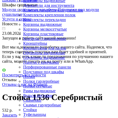
Шкафы сушильные
Брючницы выдвижные
Шкафы сушильные
Держатели для инструмента
Модули сушильные для обуви
Подставки под модули
Комплекты креплений для полок
сушильные
Комплекты крепления полок
Услуги и сервис
Комплекты перекладин
Новости
Корзины выдвижные
Корзины мелкосетчатые
23.08.2021
Корзины пластиковые
Запущен в работу сайт нашей компании!
Корзины стационарные
Кронштейны
Вот мы и закончили разработку нашего сайта. Надеемся, что
Кронштейны для полок
теперь совершать покупки вам будет удобней и приятней.
Обувницы выдвижные
Если у вас есть какие-то предложения по улучшению нашего
Обувницы выдвижные
сайта, можете писать их на почту или в WhatsApp.
Панели с крючками
Перфорированные панели
Подставки под шкафы
Посмотреть все новости
Полки
Отзывы
Полки гардеробные
Отзывы о нас на Флампе
Полки сетчатые
Рамы выдвижные
Стойка 1536 Серебристый
Рельсы несущие
Скамейки
Скамьи гардеробные
Стойки
532 р.
Туфельницы
Заказать