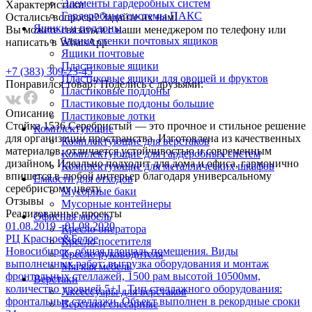
Элементы гардеробных систем
Характеристики
Гардеробные системы ПАКС
Остались вопросы? Задайте их нам!
Ящики и поддоны
Вы можете связаться с наши менеджером по телефону или
Задние стенки почтовых ящиков
написать в WhatsApp
Ящики почтовые
Пластиковые ящики
+7 (383) 309-23-45
Пластиковые ящики для овощей и фруктов
Понравился товар? Поделись с друзьями:
Пластиковые поддоны
Пластиковые поддоны большие
Описание
Пластиковые лотки
Стойка 1536 Серебристый — это прочное и стильное решение
Комплектующие
для организации пространства. Изготовлена из качественных
Комплектующие для верстаков
материалов, отличается устойчивостью и современным
Комплектующие для гардеробных систем
дизайном. Идеально подходит для дома и офиса, гармонично
Комплектующие для металлических шкафов
впишется в любой интерьер благодаря универсальному
Емкости для отходов
серебристому цвету.
Мусорные баки
Отзывы
Мусорные контейнеры
Реализованныe проекты
Офисная мебель
01.08.2019 - 01.08.2020
Кресло оператора
РЦ Красное&Белое
Кресло посетителя
Новосибирск, общая площадь помещения. Виды
Кресло руководителя
выполненных работ: выгрузка оборудования и монтаж
Мягкая мебель
фронтальных стеллажей, 1500 рам высотой 10500мм,
Верстаки
количество уровней 5+1. Тип стеллажного оборудования:
Аксессуары для верстаков
фронтальные стеллажи. Объект выполнен в рекордные сроки
Верстаки слесарные