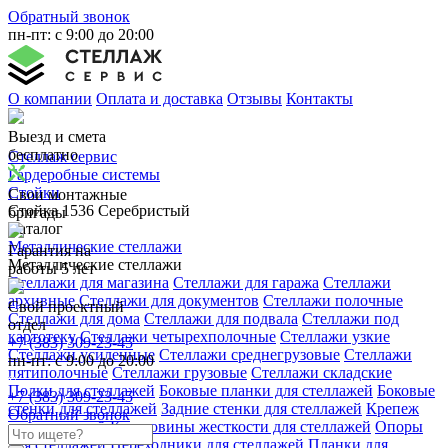
Обратный звонок
пн-пт: с 9:00 до 20:00
О компании
Оплата и доставка
Отзывы
Контакты
Выезд и смета
бесплатно
Стеллаж сервис
Гардеробные системы
Стойки
Свои монтажные
Стойка 1536 Серебристый
бригады
Каталог
Металлические стеллажи
Гарантия на
Металлические стеллажи
работы 5 лет
Стеллажи для магазина
Стеллажи для гаража
Стеллажи
архивные
Стеллажи для документов
Стеллажи полочные
Свой проектный
Стеллажи для дома
Стеллажи для подвала
Стеллажи под
отдел
картотеку
Стеллажи четырехполочные
Стеллажи узкие
+7 (383) 309-23-45
Стеллажи усиленные
Стеллажи среднегрузовые
Стеллажи
пн-пт: с 9:00 до 20:00
пятиполочные
Стеллажи грузовые
Стеллажи складские
Полки для стеллажей
Боковые планки для стеллажей
Боковые
+7 (383) 309-23-45
стенки для стеллажей
Задние стенки для стеллажей
Крепеж
Обратный звонок
для стеллажей
Крестовины жесткости для стеллажей
Опоры
для стеллажей
Переходники для стеллажей
Планки для