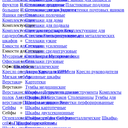
фруктов
Пластиковые поддоны
Стеллажи архивные
Пластиковые поддоны
большие
Пластиковые лотки
Стеллажи для документов
Задние стенки почтовых ящиков
Ящики почтовые
Стеллажи полочные
Комплектующие
Стеллажи для дома
Комплектующие
Стеллажи для подвала
Комплектующие для верстаков
Стеллажи под картотеку
Комплектующие для
гардеробных систем
Стеллажи четырехполочные
Комплектующие для металлических
шкафов
Стеллажи узкие
Емкости для отходов
Стеллажи усиленные
Емкости для отходов
Стеллажи среднегрузовые
Мусорные контейнеры
Стеллажи пятиполочные
Мусорные баки
Офисная мебель
Стеллажи грузовые
Офисная мебель
Шкафы металлические
Кресло оператора
Аксессуары для ШРМ
Кресло посетителя
Кресло руководителя
Мягкая мебель
Архивные шкафы
Верстаки
Картотеки
Верстаки
Тумбы медицинские
Верстаки слесарные
Шкафы инструментальные
Держатель для инструмента
Комплекты
полок
Аксессуары для верстаков
Шкафы КБС
Столешницы
Тумбы для
верстаков
Подвесные ящики
Шкафы медицинские
Решетки перфорированные
Сейфы
Шкафы картотечные
Сейфы
Шкафы двухсекционные
Огневзломостойкие сейфы
Шкафы для документов
Сейфы металлические
Шкафы-
сейфы
Гардеробные системы
Шкафы оружейные