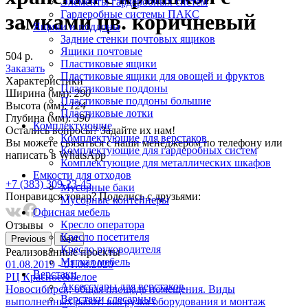
Элементы гардеробных систем
Гардеробные системы ПАКС
замками цв. коричневый
Ящики и поддоны
Задние стенки почтовых ящиков
Ящики почтовые
504 р.
Пластиковые ящики
Заказать
Пластиковые ящики для овощей и фруктов
Характеристики
Пластиковые поддоны
Ширина (мм):
290
Пластиковые поддоны большие
Высота (мм):
124
Пластиковые лотки
Глубина (мм):
390
Комплектующие
Остались вопросы? Задайте их нам!
Комплектующие для верстаков
Вы можете связаться с наши менеджером по телефону или
Комплектующие для гардеробных систем
написать в WhatsApp
Комплектующие для металлических шкафов
Емкости для отходов
+7 (383) 309-23-45
Мусорные баки
Понравился товар? Поделись с друзьями:
Мусорные контейнеры
Офисная мебель
Кресло оператора
Отзывы
Кресло посетителя
Previous
Next
Кресло руководителя
Реализованныe проекты
Мягкая мебель
01.08.2019 - 01.08.2020
Верстаки
РЦ Красное&Белое
Аксессуары для верстаков
Новосибирск, общая площадь помещения. Виды
Верстаки слесарные
выполненных работ: выгрузка оборудования и монтаж