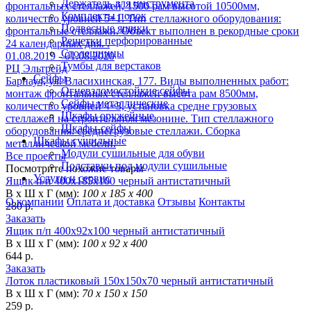
Держатель для инструмента
фронтальных стеллажей, 1500 рам высотой 10500мм,
Комплекты полок
количество уровней 5+1. Тип стеллажного оборудования:
Подвесные ящики
фронтальные стеллажи. Объект выполнен в рекордные сроки
Решетки перфорированные
24 календарных дня. .
Столешницы
01.08.2019 - 01.08.2020
Тумбы для верстаков
РЦ Эльтрейд
Сейфы
Барнаул, ул. Власихинская, 177. Виды выполненных работ:
Огневзломостойкие сейфы
монтаж фронтальных стеллажей высота рам 8500мм,
Сейфы металлические
количество уровней 4+3, установка средне грузовых
Шкафы оружейные
стеллажей на строительном мезонине. Тип стеллажного
Шкафы-сейфы
оборудования: среднегрузовые стеллажи. Сборка
Шкафы сушильные
металлической мебели.
Модули сушильные для обуви
Все проекты
Подставки под модули сушильные
Посмотрите похожие товары
Услуги и сервис
Ящик п/п 400x185x100 черный антистатичный
В х Ш х Г (мм):
100 х 185 х 400
О компании
Оплата и доставка
Отзывы
Контакты
280 р.
Заказать
Ящик п/п 400x92x100 черный антистатичный
В х Ш х Г (мм):
100 х 92 х 400
644 р.
Заказать
Лоток пластиковый 150х150х70 черный антистатичный
В х Ш х Г (мм):
70 х 150 х 150
259 р.