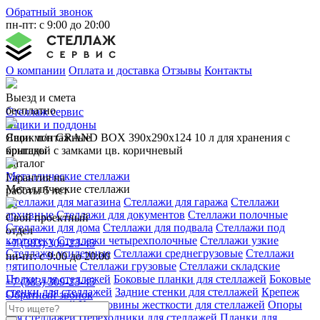
Обратный звонок
пн-пт: с 9:00 до 20:00
О компании
Оплата и доставка
Отзывы
Контакты
Выезд и смета
бесплатно
Стеллаж сервис
Ящики и поддоны
Свои монтажные
Ящик п/п GRAND BOX 390х290х124 10 л для хранения с
бригады
крышкой с замками цв. коричневый
Каталог
Металлические стеллажи
Гарантия на
Металлические стеллажи
работы 5 лет
Стеллажи для магазина
Стеллажи для гаража
Стеллажи
архивные
Стеллажи для документов
Стеллажи полочные
Свой проектный
Стеллажи для дома
Стеллажи для подвала
Стеллажи под
отдел
картотеку
Стеллажи четырехполочные
Стеллажи узкие
+7 (383) 309-23-45
Стеллажи усиленные
Стеллажи среднегрузовые
Стеллажи
пн-пт: с 9:00 до 20:00
пятиполочные
Стеллажи грузовые
Стеллажи складские
Полки для стеллажей
Боковые планки для стеллажей
Боковые
+7 (383) 309-23-45
стенки для стеллажей
Задние стенки для стеллажей
Крепеж
Обратный звонок
для стеллажей
Крестовины жесткости для стеллажей
Опоры
для стеллажей
Переходники для стеллажей
Планки для