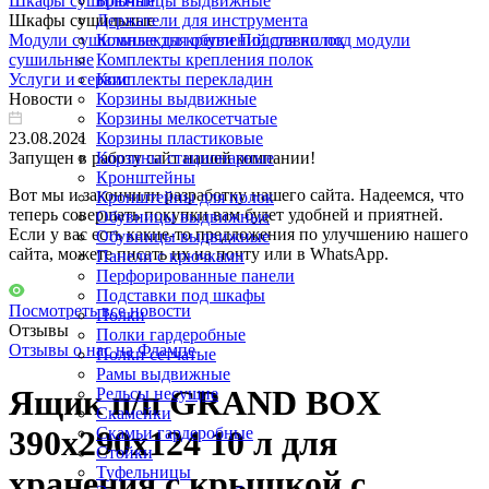
Шкафы сушильные
Брючницы выдвижные
Шкафы сушильные
Держатели для инструмента
Модули сушильные для обуви
Комплекты креплений для полок
Подставки под модули
сушильные
Комплекты крепления полок
Услуги и сервис
Комплекты перекладин
Новости
Корзины выдвижные
Корзины мелкосетчатые
23.08.2021
Корзины пластиковые
Запущен в работу сайт нашей компании!
Корзины стационарные
Кронштейны
Вот мы и закончили разработку нашего сайта. Надеемся, что
Кронштейны для полок
теперь совершать покупки вам будет удобней и приятней.
Обувницы выдвижные
Если у вас есть какие-то предложения по улучшению нашего
Обувницы выдвижные
сайта, можете писать их на почту или в WhatsApp.
Панели с крючками
Перфорированные панели
Подставки под шкафы
Посмотреть все новости
Полки
Отзывы
Полки гардеробные
Отзывы о нас на Флампе
Полки сетчатые
Рамы выдвижные
Ящик п/п GRAND BOX
Рельсы несущие
Скамейки
Скамьи гардеробные
390х290х124 10 л для
Стойки
Туфельницы
хранения с крышкой с